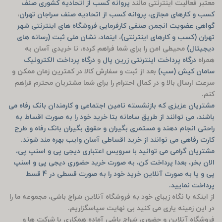
معتبر فعالیت اینترنتی مانند
پروانه کسب از اتحادیه کشوری صنف
کسب و کارهای مجازی، پروانه کسب از اتحادیه صنف سراجان تهران
،
گواهی عضویت انجمن صنفی کارفرمایی فروشگاه های اینترنتی شهر
تهران (کسب و کارهای اینترنتی)
،
اینماد
،
نشان ملی ثبت (رسانه های
دیجیتال)
محیطی امن را برای شما فراهم کرده، تا خریدی آسان به
همراه
درگاه پرداخت اینترنتی زرین پال
و
درگاه پرداخت الکترونیک
سامان کیش (سپ)
بعد از ثبت و سفارش کالا در کمترین زمان ممکن و
سرعت ارسال بالا و در کمال احترام را برای شما مشتریان محترم فراهم
کنم.
مشتریان عزیزی که بازنشسته تامین اجتماعی و کارمندان بانک رفاه می
باشند، می توانند از طریق سامانه بتا خرید خود را به صورت اقساط به
راحتی انجام دهند و مستمری بگیران و حقوق بگیران بانک رفاه و طرح
کارت رفاهی می توانند از خرید اقساطی آسان وایب بهره مند شوند.
مشتریان گرامی می توانید با سرویس اعتباری دیجی پی و اسنپ پی،
الان بخر، بعدا پرداخت کن، به صورت خرید حضوری دیجی پی و اسنپ
پی و یا به صورت آنلاین خرید خود را به صورت قسطی در 4 قسط
پرداخت نمایید.
از اینکه با نگاه زیبای خود به فروشگاه آنلاین سَراج باشی، مجموعه ما را
در این زمینه یاری می کنید بی نهایت سپاسگزاریم.
فروشگاه آنلاین و حضوری سَراج باشی آماده همکاری با شرکت ها و