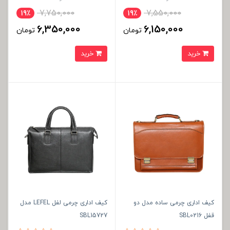
7,750,000
7,550,000
19٪
19٪
6,350,000
6,150,000
تومان
تومان
خرید
خرید
کیف اداری چرمی ساده مدل دو
کیف اداری چرمی لفل LEFEL مدل
قفل SBL0216
SBL15727