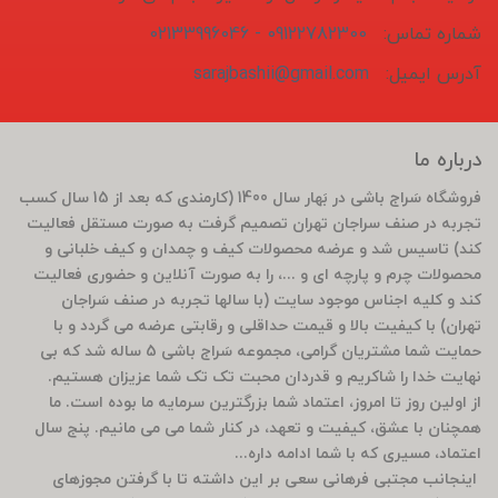
شماره تماس:
09122782300 - 02133996046
آدرس ایمیل:
sarajbashii@gmail.com
درباره ما
فروشگاه سَراج باشی در بَهار سال 1400 (کارمندی که بعد از 15 سال کسب
تجربه در صنف سراجان تهران تصمیم گرفت به صورت مستقل فعالیت
کند) تاسیس شد و عرضه محصولات کیف و چمدان و کیف خلبانی و
محصولات چرم و پارچه ای و ...، را به صورت آنلاین و حضوری فعالیت
کند و کلیه اجناس موجود سایت (با سالها تجربه در صنف سَراجان
تهران) با کیفیت بالا و قیمت حداقلی و رقابتی عرضه می گردد و با
حمایت شما مشتریان گرامی، مجموعه سَراج باشی 5 ساله شد که بی
نهایت خدا را شاکریم و قدردان محبت تک تک شما عزیزان هستیم.
از اولین روز تا امروز، اعتماد شما بزرگترین سرمایه ما بوده است. ما
همچنان با عشق، کیفیت و تعهد، در کنار شما می می مانیم. پنج سال
اعتماد، مسیری که با شما ادامه داره...
اینجانب مجتبی فرهانی سعی بر این داشته تا با گرفتن مجوزهای