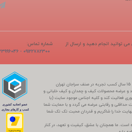
1405/04/1 ثبت و سفارش می توانید انجام دهید و ارسال از
شماره تماس:
09122782300 - 02133996046
فروشگاه سَراج باشی در بَهار سال 1400 (کارمندی که بعد از 15 سال کسب تجربه در صنف سراجان تهران
و عرضه محصولات کیف و چمدان و کیف خلبانی و
ضوری فعالیت کند و کلیه اجناس موجود سایت (با
مت حداقلی و رقابتی عرضه می گردد و با حمایت شما
راج باشی 5 ساله شد که بی نهایت خدا را شاکریم و قدردان محبت تک تک شما
وده است. ما همچنان با عشق، کیفیت و تعهد، در کنار
ه داره...