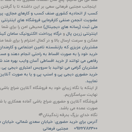
اینجانب مجتبی فرهانی سعی بر این داشته تا با گرفتن م
کسب از اتحادیه کشوری صنف کسب و کارهای مجازی، پرو
عضویت انجمن صنفی کارفرمایی فروشگاه های اینترنتی ش
ملی ثبت (رسانه های دیجیتال)
محیطی امن را برای شما ف
اینترنتی زرین پال
و
درگاه پرداخت الکترونیک سامان ک
ممکن و سرعت ارسال بالا و در کمال احترام را برای شما 
مشتریان عزیزی که بازنشسته تامین اجتماعی و کارمندان ب
خرید خود را به صورت اقساط به راحتی انجام دهند و مست
رفاهی می توانند از خرید اقساطی آسان وایب بهره مند ش
مشتریان گرامی می توانید با سرویس اعتباری دیجی پی و
نمایید.
از اینکه با نگاه زیبای خود به فروشگاه آنلاین سَراج باشی
نهایت سپاسگزاریم.
فروشگاه آنلاین و حضوری سَراج باشی آماده همکاری با ش
صورت عمده می باشد.
نگاه خدای بزرگ بدرقه زندگیتان🌱
آدرس برای خرید حضوری: خیابان سعدی شمالی، خیابان من
09122782300 مجتبی فرهانی