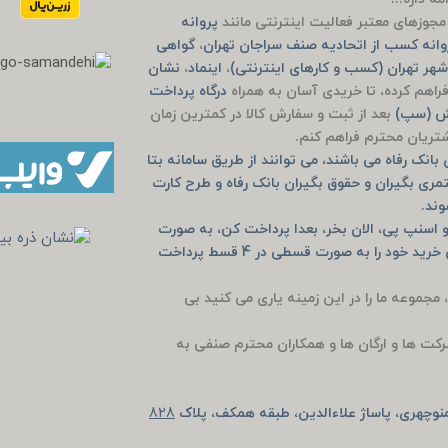
جوزهای معتبر فعالیت اینترنتی مانند
پروانه
انه کسب از اتحادیه صنف سراجان تهران
،
گواهی
هر تهران (کسب و کارهای اینترنتی)
،
اینماد
،
نشان
راهم کرده، تا خریدی آسان به همراه
درگاه پرداخت
یش (سپ)
بعد از ثبت و سفارش کالا در کمترین زمان
مشتریان محترم فراهم کنم.
انک رفاه می باشند، می توانند از طریق سامانه بتا
مری بگیران و حقوق بگیران بانک رفاه و طرح کارت
وند.
 اسنپ پی، الان بخر، بعدا پرداخت کن، به صورت
خرید حضوری دیجی پی و اسنپ پی و یا به صورت آنلاین خرید خود را به صورت قسطی در 4 قسط پرداخت
، مجموعه ما را در این زمینه یاری می کنید بی
رکت ها و ارگان ها و همکاران محترم صنفی به
وچهری، پاساژ علاءالدین، طبقه همکف، پلاک
828