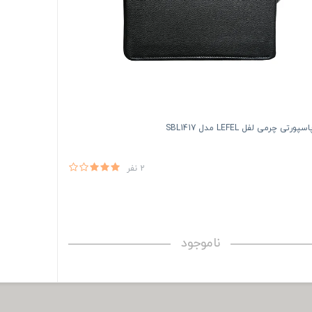
رتی چرمی لفل LEFEL مدل SBL1417
2 نفر
ناموجود