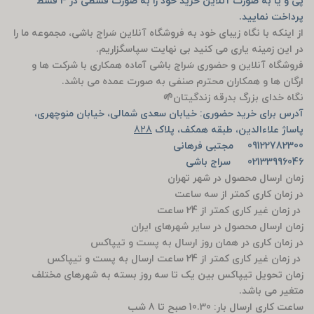
پی و یا به صورت آنلاین خرید خود را به صورت قسطی در 4 قسط
پرداخت نمایید.
از اینکه با نگاه زیبای خود به فروشگاه آنلاین سَراج باشی، مجموعه ما را
در این زمینه یاری می کنید بی نهایت سپاسگزاریم.
فروشگاه آنلاین و حضوری سَراج باشی آماده همکاری با شرکت ها و
ارگان ها و همکاران محترم صنفی به صورت عمده می باشد.
نگاه خدای بزرگ بدرقه زندگیتان🌱
آدرس برای خرید حضوری: خیابان سعدی شمالی، خیابان منوچهری،
پاساژ علاءالدین، طبقه همکف، پلاک
828
09122782300 مجتبی فرهانی
02133996046 سراج باشی
زمان ارسال محصول در شهر تهران
در زمان کاری کمتر از سه ساعت
در زمان غیر کاری کمتر از 24 ساعت
زمان ارسال محصول در سایر شهرهای ایران
در زمان کاری در همان روز ارسال به پست و تیپاکس
در زمان غیر کاری کمتر از 24 ساعت ارسال به پست و تیپاکس
زمان تحویل تیپاکس بین یک تا سه روز بسته به شهرهای مختلف
متغیر می باشد.
ساعت کاری ارسال بار: 10.30 صبح تا 8 شب