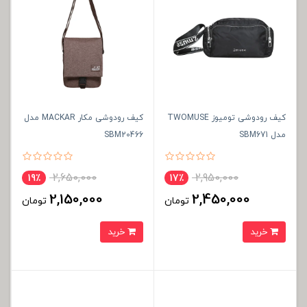
کیف رودوشی تومیوز TWOMUSE
کیف رودوشی مکار MACKAR مدل
مدل SBM671
SBM20466
2,650,000
2,950,000
19٪
17٪
2,150,000
2,450,000
تومان
تومان
خرید
خرید