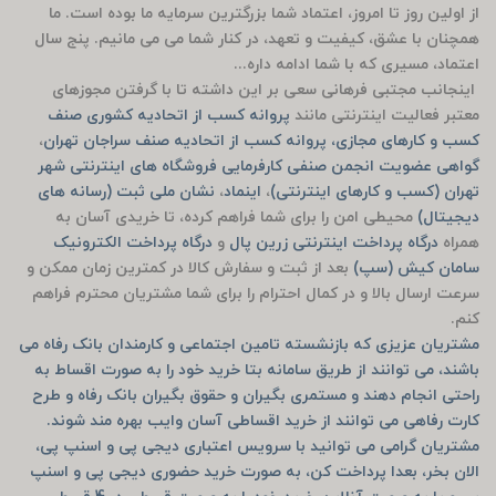
از اولین روز تا امروز، اعتماد شما بزرگترین سرمایه ما بوده است. ما
همچنان با عشق، کیفیت و تعهد، در کنار شما می می مانیم. پنج سال
اعتماد، مسیری که با شما ادامه داره...
اینجانب مجتبی فرهانی سعی بر این داشته تا با گرفتن مجوزهای
معتبر فعالیت اینترنتی مانند
پروانه کسب از اتحادیه کشوری صنف
کسب و کارهای مجازی، پروانه کسب از اتحادیه صنف سراجان تهران
،
گواهی عضویت انجمن صنفی کارفرمایی فروشگاه های اینترنتی شهر
تهران (کسب و کارهای اینترنتی)
،
اینماد
،
نشان ملی ثبت (رسانه های
دیجیتال)
محیطی امن را برای شما فراهم کرده، تا خریدی آسان به
همراه
درگاه پرداخت اینترنتی زرین پال
و
درگاه پرداخت الکترونیک
سامان کیش (سپ)
بعد از ثبت و سفارش کالا در کمترین زمان ممکن و
سرعت ارسال بالا و در کمال احترام را برای شما مشتریان محترم فراهم
کنم.
مشتریان عزیزی که بازنشسته تامین اجتماعی و کارمندان بانک رفاه می
باشند، می توانند از طریق سامانه بتا خرید خود را به صورت اقساط به
راحتی انجام دهند و مستمری بگیران و حقوق بگیران بانک رفاه و طرح
کارت رفاهی می توانند از خرید اقساطی آسان وایب بهره مند شوند.
مشتریان گرامی می توانید با سرویس اعتباری دیجی پی و اسنپ پی،
الان بخر، بعدا پرداخت کن، به صورت خرید حضوری دیجی پی و اسنپ