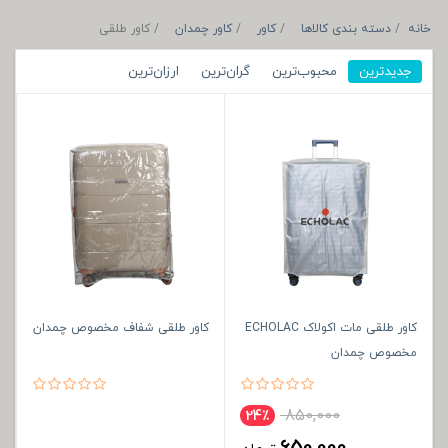
خانه
دسته بندی کالاها
کاور
کاور چمدان
کاور طلقی
جدیدترین
محبوب‌ترین
گران‌ترین
ارزان‌ترین
کاور طلقی مات اکولاک ECHOLAC
کاور طلقی شفاف مخصوص چمدان
مخصوص چمدان
850,000
24٪
650,000