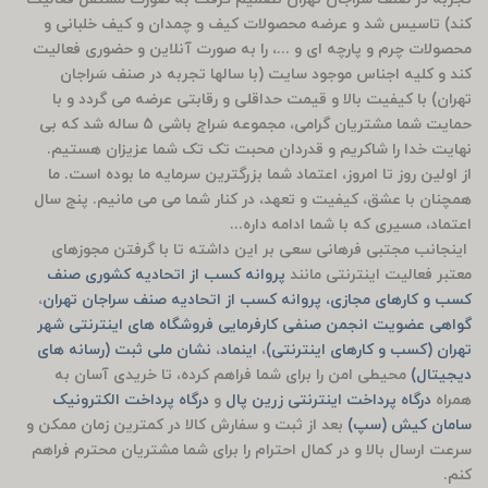
کند) تاسیس شد و عرضه محصولات کیف و چمدان و کیف خلبانی و
محصولات چرم و پارچه ای و ...، را به صورت آنلاین و حضوری فعالیت
کند و کلیه اجناس موجود سایت (با سالها تجربه در صنف سَراجان
تهران) با کیفیت بالا و قیمت حداقلی و رقابتی عرضه می گردد و با
حمایت شما مشتریان گرامی، مجموعه سَراج باشی 5 ساله شد که بی
نهایت خدا را شاکریم و قدردان محبت تک تک شما عزیزان هستیم.
از اولین روز تا امروز، اعتماد شما بزرگترین سرمایه ما بوده است. ما
همچنان با عشق، کیفیت و تعهد، در کنار شما می می مانیم. پنج سال
اعتماد، مسیری که با شما ادامه داره...
اینجانب مجتبی فرهانی سعی بر این داشته تا با گرفتن مجوزهای
معتبر فعالیت اینترنتی مانند
پروانه کسب از اتحادیه کشوری صنف
کسب و کارهای مجازی، پروانه کسب از اتحادیه صنف سراجان تهران
،
گواهی عضویت انجمن صنفی کارفرمایی فروشگاه های اینترنتی شهر
تهران (کسب و کارهای اینترنتی)
،
اینماد
،
نشان ملی ثبت (رسانه های
دیجیتال)
محیطی امن را برای شما فراهم کرده، تا خریدی آسان به
همراه
درگاه پرداخت اینترنتی زرین پال
و
درگاه پرداخت الکترونیک
سامان کیش (سپ)
بعد از ثبت و سفارش کالا در کمترین زمان ممکن و
سرعت ارسال بالا و در کمال احترام را برای شما مشتریان محترم فراهم
کنم.