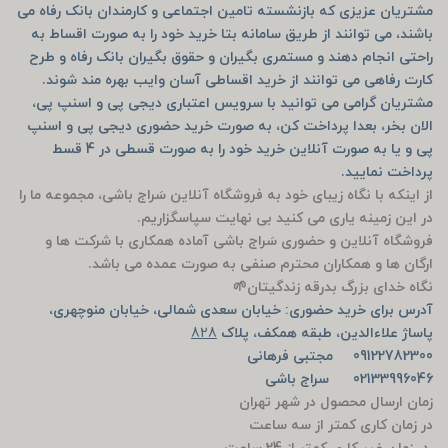
مشتریان عزیزی که بازنشسته تامین اجتماعی و کارمندان بانک رفاه می
باشند، می توانند از طریق سامانه بتا خرید خود را به صورت اقساط به
راحتی انجام دهند و مستمری بگیران و حقوق بگیران بانک رفاه و طرح
کارت رفاهی می توانند از خرید اقساطی آسان وایب بهره مند شوند.
مشتریان گرامی می توانید با سرویس اعتباری دیجی پی و اسنپ پی،
الان بخر، بعدا پرداخت کن، به صورت خرید حضوری دیجی پی و اسنپ
پی و یا به صورت آنلاین خرید خود را به صورت قسطی در 4 قسط
پرداخت نمایید.
از اینکه با نگاه زیبای خود به فروشگاه آنلاین سَراج باشی، مجموعه ما را
در این زمینه یاری می کنید بی نهایت سپاسگزاریم.
فروشگاه آنلاین و حضوری سَراج باشی آماده همکاری با شرکت ها و
ارگان ها و همکاران محترم صنفی به صورت عمده می باشد.
نگاه خدای بزرگ بدرقه زندگیتان🌱
آدرس برای خرید حضوری: خیابان سعدی شمالی، خیابان منوچهری،
پاساژ علاءالدین، طبقه همکف، پلاک
828
09122782300 مجتبی فرهانی
02133996046 سراج باشی
زمان ارسال محصول در شهر تهران
در زمان کاری کمتر از سه ساعت