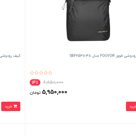
وور FOUVOR مدل 38-SBF2538
کیف رودوشی والنتیر LUNTEER
6,850,000
14٪
5,950,000
تومان
خرید