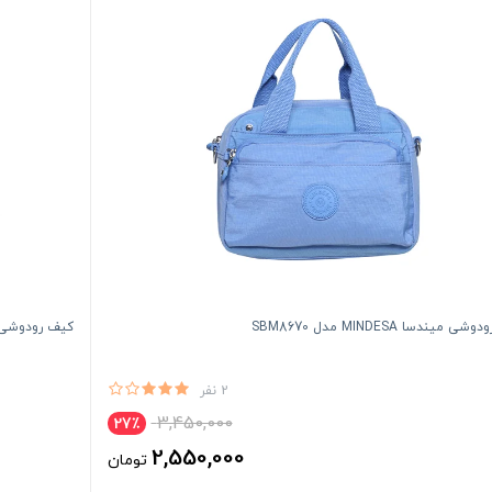
 میندسا MINDESA مدل SBM8670
کیف رودوشی فوور FOUVOR مد
2 نفر
3,450,000
27٪
2,550,000
تومان