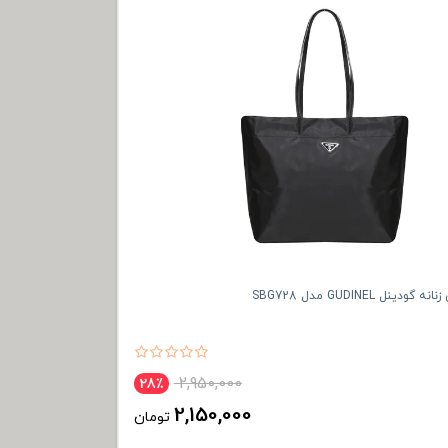
ینل GUDINEL مدل SBG728
2,950,000
28٪
2,150,000
تومان