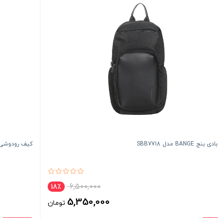
ج BANGE مدل SBB7718
کیف رودوشی زنانه گود
6,500,000
18٪
5,350,000
تومان