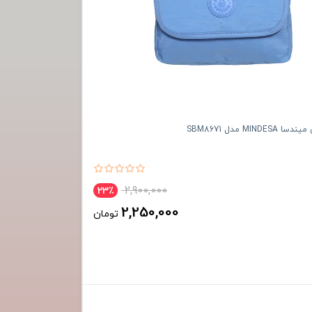
MIN مدل SBM8671
2,900,000
23٪
2,250,000
تومان