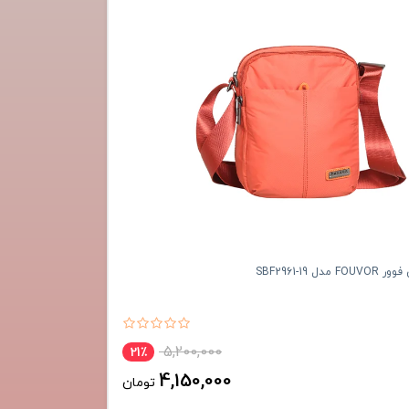
ل SBF2961-19
5,200,000
21٪
4,150,000
تومان