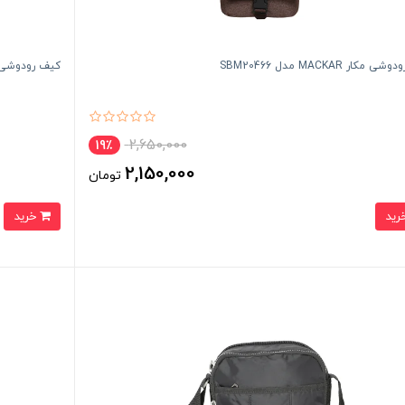
مکار MACKAR مدل SBM20466
کیف رودوشی زنانه فوور R
2,650,000
19٪
2,150,000
تومان
خرید