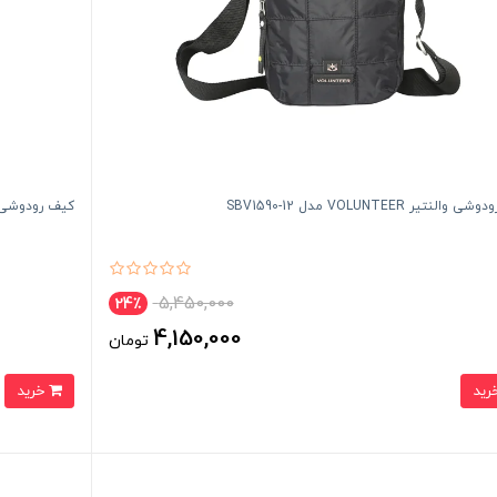
النتیر VOLUNTEER مدل SBV1590-12
کیف رودوشی میندسا DESA
5,450,000
24٪
4,150,000
تومان
خرید