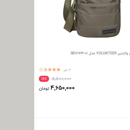
VO مدل SBV1713-01
6 نفر
5,500,000
16٪
4,650,000
تومان