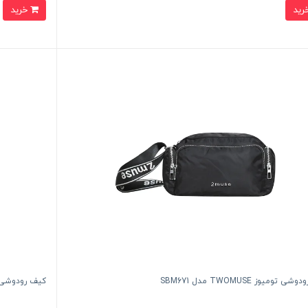
خرید
 تومیوز TWOMUSE مدل SBM671
کیف رودوشی والنتیر LUNTEER