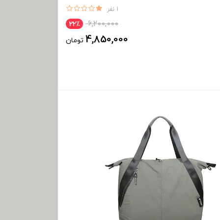
1 نفر
6,200,000
22٪
4,850,000
تومان