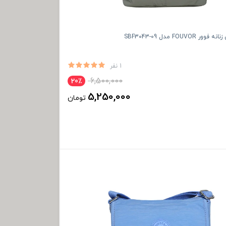
FOUVO مدل SBF3043-09
1 نفر
6,500,000
20٪
5,250,000
تومان