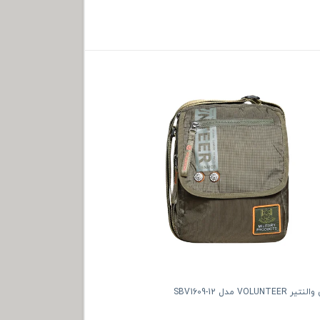
VO مدل SBV1609-12