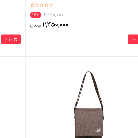
2,950,000
17٪
2,450,000
تومان
خرید