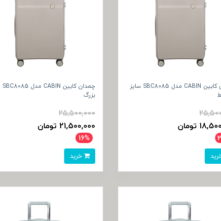
چمدان کابین CABIN مدل SBC8085 سایز
چمدان ک
ط
بزرگ
25,500,000
25,50
18, تومان
21,500,000 تومان
16%
خرید