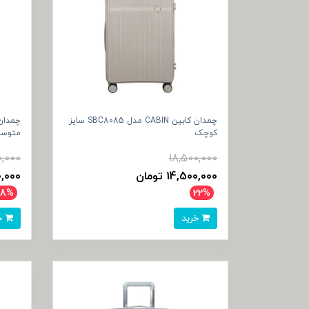
چمدان کابین CABIN مدل SBC8085 سایز
کوچک
متوس
0,000
18,500,000
14,500,000 تومان
500,000
28%
22%
خرید
خرید