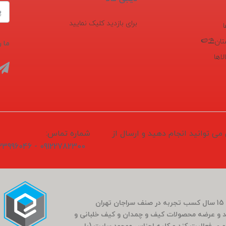
برای بازدید کلیک نمایید
تان⛱️🍉
ما ر
اها
1405/04/1 ثبت و سفارش می توانید انجام دهید و ارسال از
شماره تماس:
09122782300 - 02133996046
فروشگاه سَراج باشی در بَهار سال 1400 (کارمندی که بعد از 15 سال کسب تجربه در صنف سراجان تهران
و عرضه محصولات کیف و چمدان و کیف خلبانی و