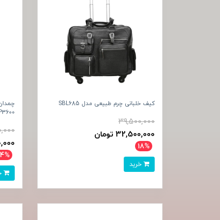
کیف خلبانی چرم طبیعی مدل SBL685
SBP3600 سای
39,500,000
0,000
32,500,000 تومان
500,000
18%
24%
خرید
خرید