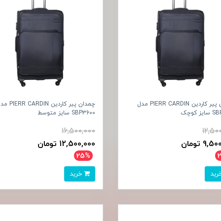
چمدان پیر کاردین PIERR CARDIN مدل
چمدان پیر کاردین R CARDIN
ز کوچک
SBP3600 سایز متوسط
16,500,000
12,50
9, تومان
12,500,000 تومان
25%
خرید