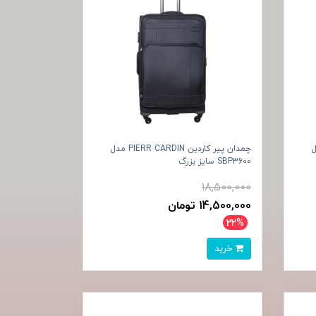
PIER مدل
چمدان پیر کاردین PIERR CARDIN مدل
SBP3600 سایز بزرگ
18,500,000
14,500,000 تومان
22%
خرید