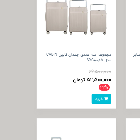
ابین CABIN مدل SBC8085 سایز
مجموعه سه عددی چمدان کابین CABIN
مدل SBC8085
66,500,000
52,500,000 تومان
22%
خرید