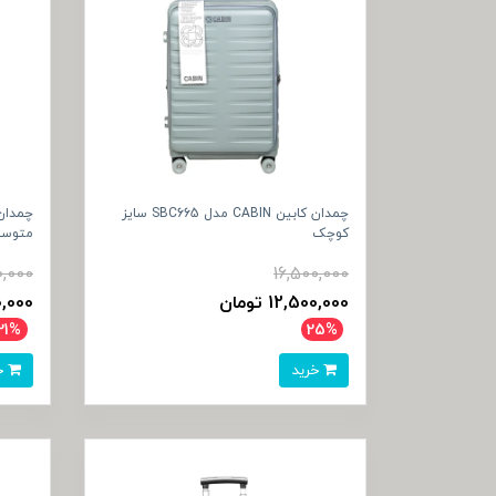
چمدان کابین CABIN مدل SBC665 سایز
کوچک
متوس
0,000
16,500,000
12,500,000 تومان
500,000
21%
25%
خرید
خرید