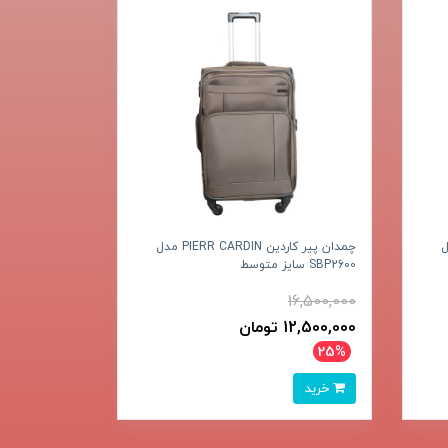
PIER مدل
چمدان پیر کاردین PIERR CARDIN مدل
SBP2600 سایز متوسط
16,500,000
12,500,000 تومان
25%
خرید