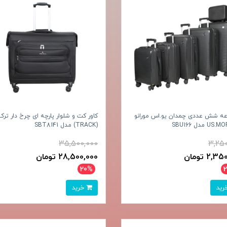
ه شش عددی چمدان یو.اس مورانو
کاور کت و شلوار پارچه ای چرخ دار ترک
 مدل SBU166
(TRACK) مدل SBT8141
35,500,000
3,25
2, تومان
28,500,000 تومان
20%
خرید