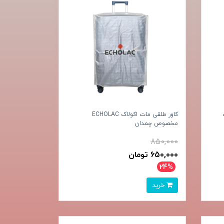
کاور طلقی مات اکولاک ECHOLAC
مخصوص چمدان
850,000
650,000 تومان
24%
خرید