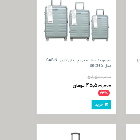
دل SBC665 سایز
مجموعه سه عددی چمدان کابین CABIN
مدل SBC665
58,500,000
45,500,000 تومان
23%
خرید