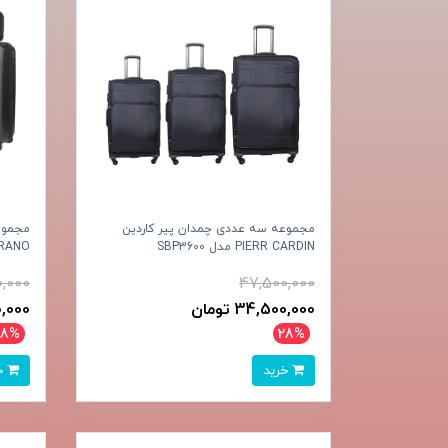
مجموعه سه عددی چمدان پیر کاردین
مجموع
PIERR CARDIN مدل SBP3600
US.MORANO
0,000
47,500,000
34,500,000 تومان
350,000
28%
28%
خرید
خرید