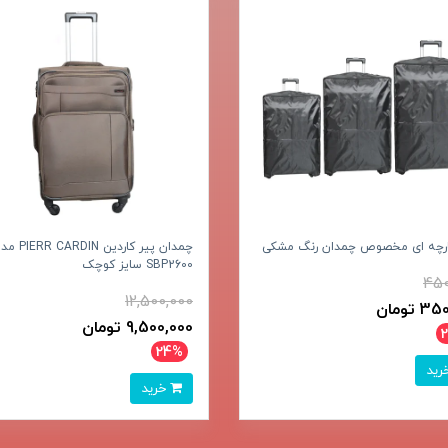
پارچه ای مخصوص چمدان رنگ مشکی
چمدان پیر کاردین R CARDIN
SBP2600 سایز کوچک
450
12,500,000
 تومان
9,500,000 تومان
24%
خرید