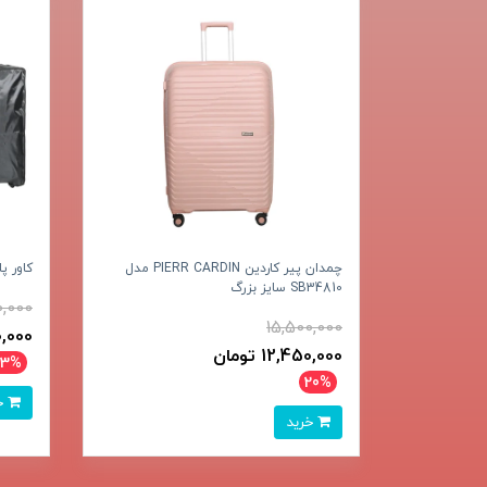
چمدان پیر کاردین PIERR CARDIN مدل
کاور 
SB34810 سایز بزرگ
,000
15,500,000
350,000
12,450,000 تومان
23%
20%
خرید
خرید