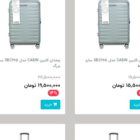
چمدان کابین CABIN مدل SBC665 سایز
چمدان کابین CABIN م
ط
بزرگ
22,500,000
19,50
15, تومان
19,500,000 تومان
14%
خرید