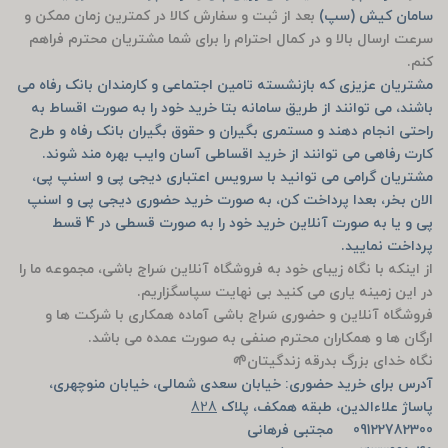
سامان کیش (سپ)
بعد از ثبت و سفارش کالا در کمترین زمان ممکن و
سرعت ارسال بالا و در کمال احترام را برای شما مشتریان محترم فراهم
کنم.
مشتریان عزیزی که بازنشسته تامین اجتماعی و کارمندان بانک رفاه می
باشند، می توانند از طریق سامانه بتا خرید خود را به صورت اقساط به
راحتی انجام دهند و مستمری بگیران و حقوق بگیران بانک رفاه و طرح
کارت رفاهی می توانند از خرید اقساطی آسان وایب بهره مند شوند.
مشتریان گرامی می توانید با سرویس اعتباری دیجی پی و اسنپ پی،
الان بخر، بعدا پرداخت کن، به صورت خرید حضوری دیجی پی و اسنپ
پی و یا به صورت آنلاین خرید خود را به صورت قسطی در 4 قسط
پرداخت نمایید.
از اینکه با نگاه زیبای خود به فروشگاه آنلاین سَراج باشی، مجموعه ما را
در این زمینه یاری می کنید بی نهایت سپاسگزاریم.
فروشگاه آنلاین و حضوری سَراج باشی آماده همکاری با شرکت ها و
ارگان ها و همکاران محترم صنفی به صورت عمده می باشد.
نگاه خدای بزرگ بدرقه زندگیتان🌱
آدرس برای خرید حضوری: خیابان سعدی شمالی، خیابان منوچهری،
پاساژ علاءالدین، طبقه همکف، پلاک
828
09122782300 مجتبی فرهانی