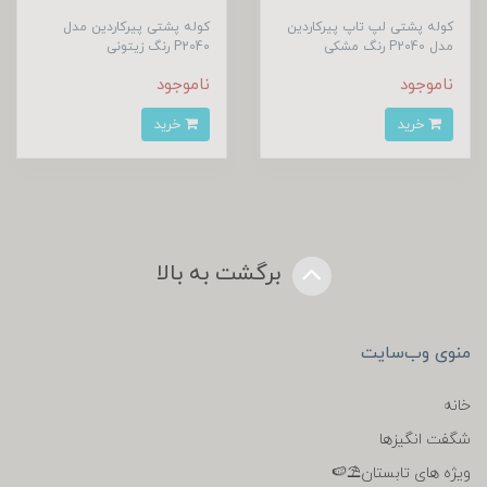
کوله پشتی لپ تاپ پیرکاردین
کوله پشتی پیرکاردین مدل
مدل P2040 رنگ مشکی
P2040 رنگ زیتونی
ناموجود
ناموجود
خرید
خرید
برگشت به بالا
منوی وب‌سایت
خانه
شگفت انگیزها
ویژه های تابستان⛱️🍉