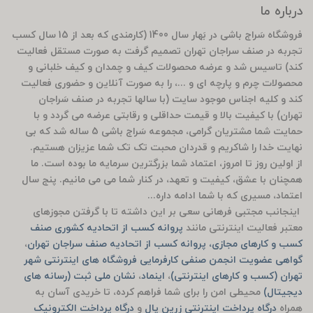
درباره ما
فروشگاه سَراج باشی در بَهار سال 1400 (کارمندی که بعد از 15 سال کسب
تجربه در صنف سراجان تهران تصمیم گرفت به صورت مستقل فعالیت
کند) تاسیس شد و عرضه محصولات کیف و چمدان و کیف خلبانی و
محصولات چرم و پارچه ای و ...، را به صورت آنلاین و حضوری فعالیت
کند و کلیه اجناس موجود سایت (با سالها تجربه در صنف سَراجان
تهران) با کیفیت بالا و قیمت حداقلی و رقابتی عرضه می گردد و با
حمایت شما مشتریان گرامی، مجموعه سَراج باشی 5 ساله شد که بی
نهایت خدا را شاکریم و قدردان محبت تک تک شما عزیزان هستیم.
از اولین روز تا امروز، اعتماد شما بزرگترین سرمایه ما بوده است. ما
همچنان با عشق، کیفیت و تعهد، در کنار شما می می مانیم. پنج سال
اعتماد، مسیری که با شما ادامه داره...
اینجانب مجتبی فرهانی سعی بر این داشته تا با گرفتن مجوزهای
معتبر فعالیت اینترنتی مانند
پروانه کسب از اتحادیه کشوری صنف
کسب و کارهای مجازی، پروانه کسب از اتحادیه صنف سراجان تهران
،
گواهی عضویت انجمن صنفی کارفرمایی فروشگاه های اینترنتی شهر
تهران (کسب و کارهای اینترنتی)
،
اینماد
،
نشان ملی ثبت (رسانه های
دیجیتال)
محیطی امن را برای شما فراهم کرده، تا خریدی آسان به
همراه
درگاه پرداخت اینترنتی زرین پال
و
درگاه پرداخت الکترونیک