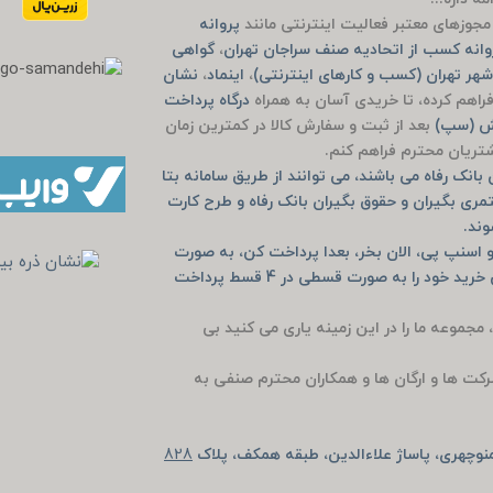
جوزهای معتبر فعالیت اینترنتی مانند
پروانه
انه کسب از اتحادیه صنف سراجان تهران
،
گواهی
هر تهران (کسب و کارهای اینترنتی)
،
اینماد
،
نشان
راهم کرده، تا خریدی آسان به همراه
درگاه پرداخت
یش (سپ)
بعد از ثبت و سفارش کالا در کمترین زمان
مشتریان محترم فراهم کنم.
انک رفاه می باشند، می توانند از طریق سامانه بتا
مری بگیران و حقوق بگیران بانک رفاه و طرح کارت
وند.
 اسنپ پی، الان بخر، بعدا پرداخت کن، به صورت
خرید حضوری دیجی پی و اسنپ پی و یا به صورت آنلاین خرید خود را به صورت قسطی در 4 قسط پرداخت
، مجموعه ما را در این زمینه یاری می کنید بی
رکت ها و ارگان ها و همکاران محترم صنفی به
وچهری، پاساژ علاءالدین، طبقه همکف، پلاک
828