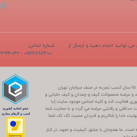
1405/04/1 ثبت و سفارش می توانید انجام دهید و ارسال از
شماره تماس:
09122782300 - 02133996046
فروشگاه سَراج باشی در بَهار سال 1400 (کارمندی که بعد از 15 سال کسب تجربه در صنف سراجان تهران
و عرضه محصولات کیف و چمدان و کیف خلبانی و
ضوری فعالیت کند و کلیه اجناس موجود سایت (با
مت حداقلی و رقابتی عرضه می گردد و با حمایت شما
راج باشی 5 ساله شد که بی نهایت خدا را شاکریم و قدردان محبت تک تک شما
وده است. ما همچنان با عشق، کیفیت و تعهد، در کنار
ه داره...