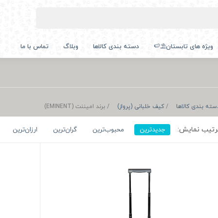
ویژه های تابستان⛱️🍉
دسته بندی کالاها
وبلاگ
تماس با ما
سته بندی کالاها
کیف خلبانی (پرواز)
برند امیننت (EMINENT)
تیب نمایش:
جدیدترین
محبوب‌ترین
گران‌ترین
ارزان‌ترین