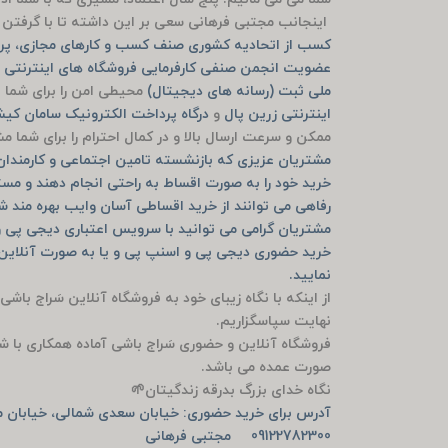
اینجانب مجتبی فرهانی سعی بر این داشته تا با گرفتن م
کسب از اتحادیه کشوری صنف کسب و کارهای مجازی، پرو
عضویت انجمن صنفی کارفرمایی فروشگاه های اینترنتی ش
ملی ثبت (رسانه های دیجیتال)
محیطی امن را برای شما ف
اینترنتی زرین پال
و
درگاه پرداخت الکترونیک سامان ک
ممکن و سرعت ارسال بالا و در کمال احترام را برای شما 
مشتریان عزیزی که بازنشسته تامین اجتماعی و کارمندان ب
خرید خود را به صورت اقساط به راحتی انجام دهند و مست
رفاهی می توانند از خرید اقساطی آسان وایب بهره مند ش
مشتریان گرامی می توانید با سرویس اعتباری دیجی پی و
نمایید.
از اینکه با نگاه زیبای خود به فروشگاه آنلاین سَراج باشی
نهایت سپاسگزاریم.
فروشگاه آنلاین و حضوری سَراج باشی آماده همکاری با ش
صورت عمده می باشد.
نگاه خدای بزرگ بدرقه زندگیتان🌱
آدرس برای خرید حضوری: خیابان سعدی شمالی، خیابان من
09122782300 مجتبی فرهانی