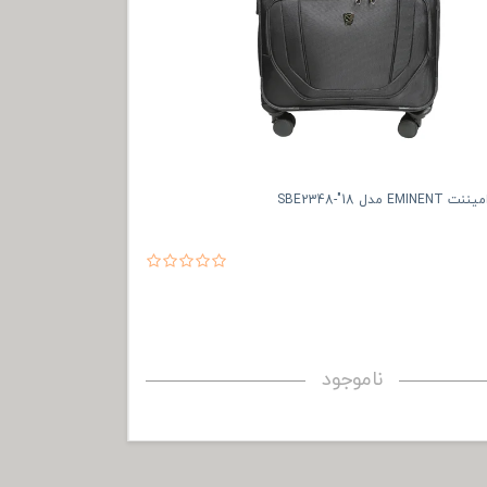
مدل SBE2348-"18
ناموجود