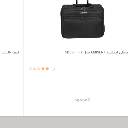
میننت EMINENT مدل SBEV021-17
کیف خلبانی امیننت EMINENT 
1 نفر
ناموجود