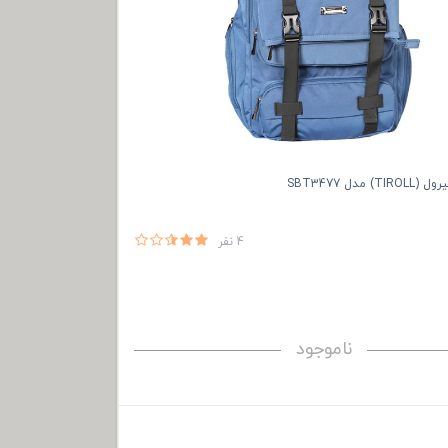
 مدل SBT3477
4 نفر
ناموجود