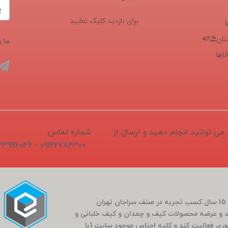
برای بازدید کلیک نمایید
تان⛱️🍉
ما ر
اها
1405/04/1 ثبت و سفارش می توانید انجام دهید و ارسال از
شماره تماس:
09122782300 - 02133996046
فروشگاه سَراج باشی در بَهار سال 1400 (کارمندی که بعد از 15 سال کسب تجربه در صنف سراجان تهران
و عرضه محصولات کیف و چمدان و کیف خلبانی و
ضوری فعالیت کند و کلیه اجناس موجود سایت (با