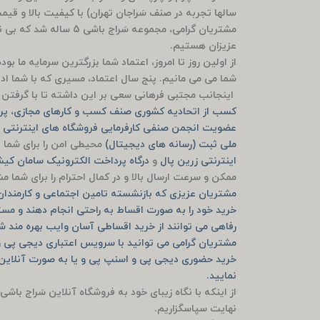
سالها تجربه در صنف سَراجان تهران) با کیفیت بالا و قی
مشتریان گرامی، مجموعه سَ
عزیزان هستیم.
از اولین روز تا امروز، اعتماد شما بزرگترین سرمایه ما ب
شما می می مانیم. پنج سال اعتماد، مسیری که با شما ادام
اینجانب مجتبی فرهانی سعی بر این داشته تا با گرفتن م
کسب از اتحادیه کشوری صنف کسب و کارهای مجازی، پرو
عضویت انجمن صنفی کارفرمایی فروشگاه های اینترنتی ش
ملی ثبت (رسانه های دیجیتال)
محیطی امن را برای شما ف
اینترنتی زرین پال
و
درگاه پرداخت الکترونیک سامان ک
ممکن و سرعت ارسال بالا و در کمال احترام را برای شما 
مشتریان عزیزی که بازنشسته تامین اجتماعی و کارمندان ب
خرید خود را به صورت اقساط به راحتی انجام دهند و مست
رفاهی می توانند از خرید اقساطی آسان وایب بهره مند ش
مشتریان گرامی می توانید با سرویس اعتباری دیجی پی و
نمایید.
از اینکه با نگاه زیبای خود به فروشگاه آنلاین سَراج باشی
نهایت سپاسگزاریم.