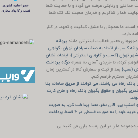
مت حداقلی و رقابتی عرضه می گردد و با حمایت شما
راج باشی 5 ساله شد که بی نهایت خدا را شاکریم و قدردان محبت تک تک شما
وده است. ما همچنان با عشق، کیفیت و تعهد، در کنار
ه داره...
جوزهای معتبر فعالیت اینترنتی مانند
پروانه
انه کسب از اتحادیه صنف سراجان تهران
،
گواهی
هر تهران (کسب و کارهای اینترنتی)
،
اینماد
،
نشان
راهم کرده، تا خریدی آسان به همراه
درگاه پرداخت
یش (سپ)
بعد از ثبت و سفارش کالا در کمترین زمان
مشتریان محترم فراهم کنم.
انک رفاه می باشند، می توانند از طریق سامانه بتا
مری بگیران و حقوق بگیران بانک رفاه و طرح کارت
وند.
 اسنپ پی، الان بخر، بعدا پرداخت کن، به صورت
خرید حضوری دیجی پی و اسنپ پی و یا به صورت آنلاین خرید خود را به صورت قسطی در 4 قسط پرداخت
، مجموعه ما را در این زمینه یاری می کنید بی