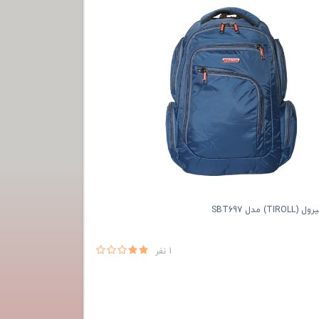
 مدل SBT697
1 نفر