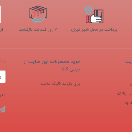
پرداخت در محل شهر تهران
۷ روز ضمانت بازگشت
ار
یت
خرید محصولات این سایت از
از 
دیجی کالا
برای بازدید کلیک نمایید
تان⛱️🍉
ما ر
اها