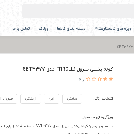
ویژه های تابستان⛱️🍉
دسته بندی کالاها
وبلاگ
تماس با ما
کوله پشتی تیرول (TIROLL) مدل SBT3477
از 4
انتخاب رنگ:
مشکی
آبی
زرشکی
فیروزه ا
ویژگی‌های محصول
نقد و بررسی: کوله پشتی تیرول مدل SBT3477 ساخته شده از پارچه جود...