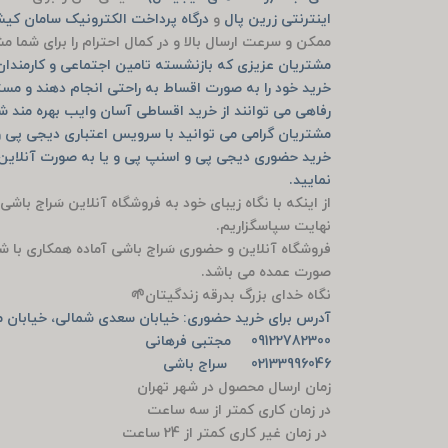
اینترنتی زرین پال
و
درگاه پرداخت الکترونیک سامان ک
ممکن و سرعت ارسال بالا و در کمال احترام را برای شما 
مشتریان عزیزی که بازنشسته تامین اجتماعی و کارمندان ب
خرید خود را به صورت اقساط به راحتی انجام دهند و مست
رفاهی می توانند از خرید اقساطی آسان وایب بهره مند ش
مشتریان گرامی می توانید با سرویس اعتباری دیجی پی و
نمایید.
از اینکه با نگاه زیبای خود به فروشگاه آنلاین سَراج باشی
نهایت سپاسگزاریم.
فروشگاه آنلاین و حضوری سَراج باشی آماده همکاری با ش
صورت عمده می باشد.
نگاه خدای بزرگ بدرقه زندگیتان🌱
آدرس برای خرید حضوری: خیابان سعدی شمالی، خیابان من
09122782300 مجتبی فرهانی
02133996046 سراج باشی
زمان ارسال محصول در شهر تهران
در زمان کاری کمتر از سه ساعت
در زمان غیر کاری کمتر از 24 ساعت