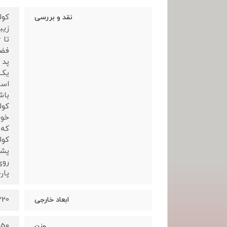
نقد و بررسی
زیب
فضا
پد 
یک 
است
باش
کول
خوا
که 
کول
پشت
روی
پار
20*33*50 سانتی متر
ابعاد خارجی
1050 گ
وزن