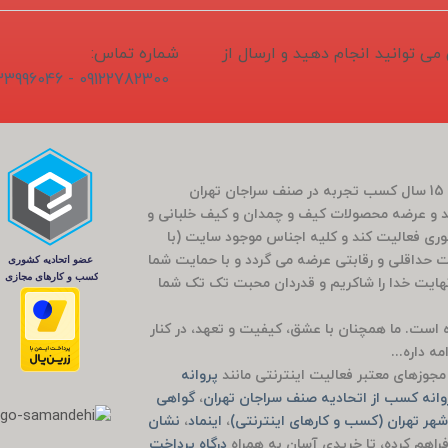
1405/04/1 ثبت و سفارش می توانید انجام دهید و ارسال از
شماره تماس:
09122782300 - 02133996046
فروشگاه سَراج باشی در بَهار سال 1400 (کارمندی که بعد از 15 سال کسب تجربه در صنف سراجان تهران
و عرضه محصولات کیف و چمدان و کیف خلبانی و
ضوری فعالیت کند و کلیه اجناس موجود سایت (با
مت حداقلی و رقابتی عرضه می گردد و با حمایت شما
راج باشی 5 ساله شد که بی نهایت خدا را شاکریم و قدردان محبت تک تک شما
وده است. ما همچنان با عشق، کیفیت و تعهد، در کنار
ه داره...
جوزهای معتبر فعالیت اینترنتی مانند
پروانه
انه کسب از اتحادیه صنف سراجان تهران
،
گواهی
هر تهران (کسب و کارهای اینترنتی)
،
اینماد
،
نشان
راهم کرده، تا خریدی آسان به همراه
درگاه پرداخت