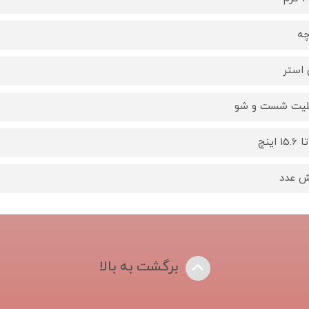
چه
 استر
لیت شست و شو
 عدد
برگشت به بالا