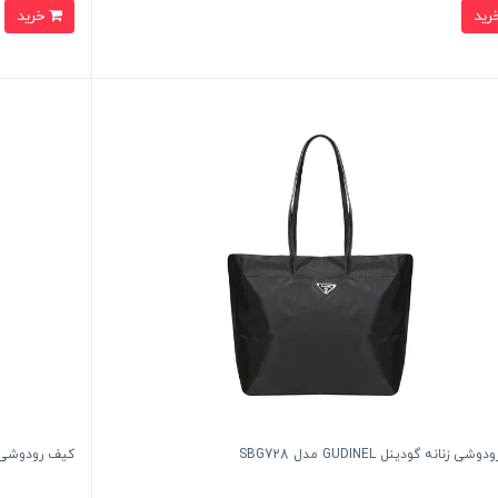
خرید
ی زنانه گودینل GUDINEL مدل SBG728
کیف رودوشی زنانه فوور R