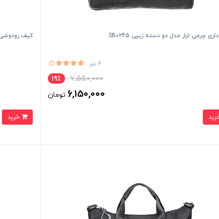
ری چرمی لزار مدل دو دسته زیپی SB0245
کیف رودوشی زنانه فوور 
4 نفر
7,550,000
19٪
6,150,000
تومان
خرید