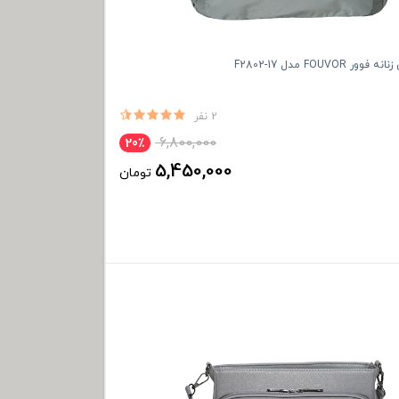
FOUVOR مدل F2802-17
2 نفر
6,800,000
20٪
5,450,000
تومان