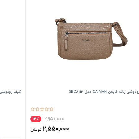
 زنانه کایمن CAIMAN مدل SBC8113
کیف رودوشی زنانه کایم
2,950,000
14٪
2,550,000
تومان