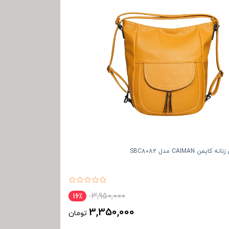
ن CAIMAN مدل SBC8082
3,950,000
16٪
3,350,000
تومان