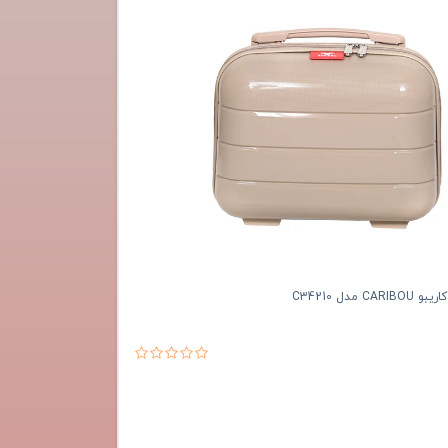
C مدل C34210