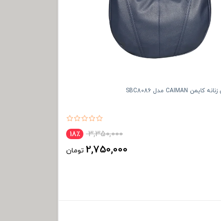
ن CAIMAN مدل SBC8086
3,350,000
18٪
2,750,000
تومان