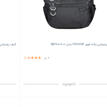
زنانه فوور FOUVOR مدل SBF2802-01
کیف رودوشی زنانه کایم
4 نفر
ناموجود