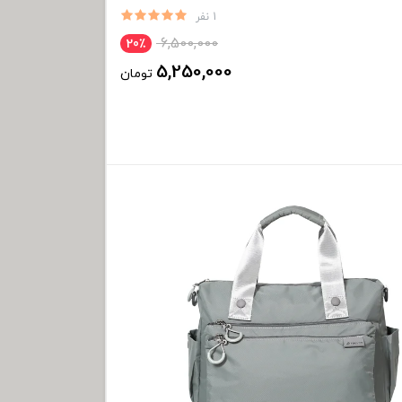
1 نفر
6,500,000
20٪
5,250,000
تومان