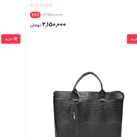
2,950,000
28٪
2,150,000
تومان
خرید