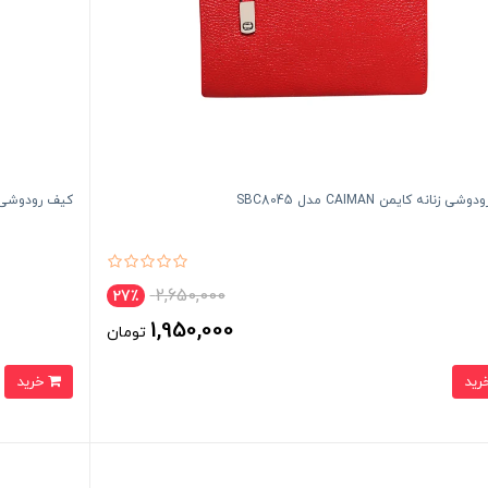
 زنانه کایمن CAIMAN مدل SBC8045
کیف رودوشی زنانه کایم
2,650,000
27٪
1,950,000
تومان
خرید