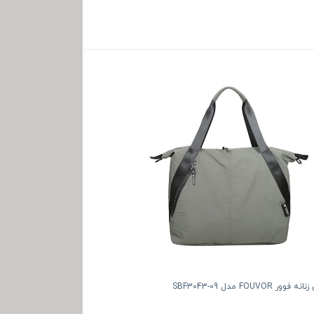
FOUVO مدل SBF3043-09