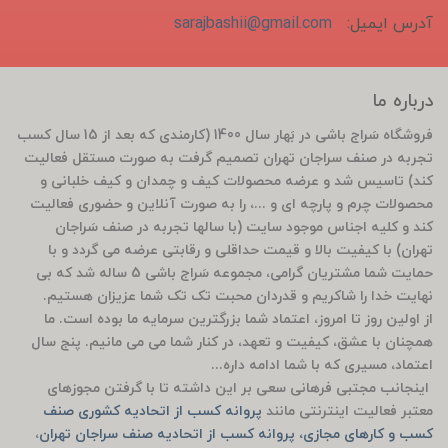
آدرس ایمیل:
sarajbashii@gmail.com
درباره ما
فروشگاه سَراج باشی در بَهار سال 1400 (کارمندی که بعد از 15 سال کسب
تجربه در صنف سراجان تهران تصمیم گرفت به صورت مستقل فعالیت
کند) تاسیس شد و عرضه محصولات کیف و چمدان و کیف خلبانی و
محصولات چرم و پارچه ای و ...، را به صورت آنلاین و حضوری فعالیت
کند و کلیه اجناس موجود سایت (با سالها تجربه در صنف سَراجان
تهران) با کیفیت بالا و قیمت حداقلی و رقابتی عرضه می گردد و با
حمایت شما مشتریان گرامی، مجموعه سَراج باشی 5 ساله شد که بی
نهایت خدا را شاکریم و قدردان محبت تک تک شما عزیزان هستیم.
از اولین روز تا امروز، اعتماد شما بزرگترین سرمایه ما بوده است. ما
همچنان با عشق، کیفیت و تعهد، در کنار شما می می مانیم. پنج سال
اعتماد، مسیری که با شما ادامه داره...
اینجانب مجتبی فرهانی سعی بر این داشته تا با گرفتن مجوزهای
معتبر فعالیت اینترنتی مانند
پروانه کسب از اتحادیه کشوری صنف
کسب و کارهای مجازی، پروانه کسب از اتحادیه صنف سراجان تهران
،