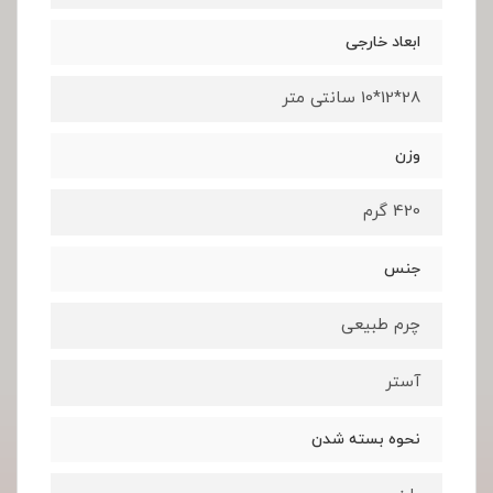
ابعاد خارجی
28*12*10 سانتی متر
وزن
420 گرم
جنس
چرم طبیعی
آستر
نحوه بسته شدن