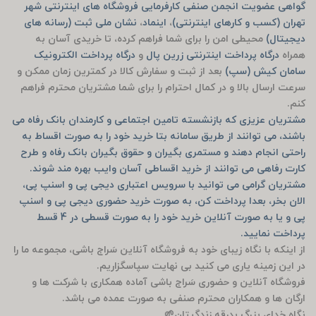
گواهی عضویت انجمن صنفی کارفرمایی فروشگاه های اینترنتی شهر
تهران (کسب و کارهای اینترنتی)
،
اینماد
،
نشان ملی ثبت (رسانه های
دیجیتال)
محیطی امن را برای شما فراهم کرده، تا خریدی آسان به
همراه
درگاه پرداخت اینترنتی زرین پال
و
درگاه پرداخت الکترونیک
سامان کیش (سپ)
بعد از ثبت و سفارش کالا در کمترین زمان ممکن و
سرعت ارسال بالا و در کمال احترام را برای شما مشتریان محترم فراهم
کنم.
مشتریان عزیزی که بازنشسته تامین اجتماعی و کارمندان بانک رفاه می
باشند، می توانند از طریق سامانه بتا خرید خود را به صورت اقساط به
راحتی انجام دهند و مستمری بگیران و حقوق بگیران بانک رفاه و طرح
کارت رفاهی می توانند از خرید اقساطی آسان وایب بهره مند شوند.
مشتریان گرامی می توانید با سرویس اعتباری دیجی پی و اسنپ پی،
الان بخر، بعدا پرداخت کن، به صورت خرید حضوری دیجی پی و اسنپ
پی و یا به صورت آنلاین خرید خود را به صورت قسطی در 4 قسط
پرداخت نمایید.
از اینکه با نگاه زیبای خود به فروشگاه آنلاین سَراج باشی، مجموعه ما را
در این زمینه یاری می کنید بی نهایت سپاسگزاریم.
فروشگاه آنلاین و حضوری سَراج باشی آماده همکاری با شرکت ها و
ارگان ها و همکاران محترم صنفی به صورت عمده می باشد.
نگاه خدای بزرگ بدرقه زندگیتان🌱