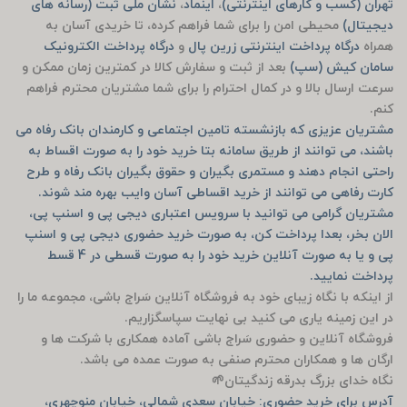
تهران (کسب و کارهای اینترنتی)
،
اینماد
،
نشان ملی ثبت (رسانه های
دیجیتال)
محیطی امن را برای شما فراهم کرده، تا خریدی آسان به
همراه
درگاه پرداخت اینترنتی زرین پال
و
درگاه پرداخت الکترونیک
سامان کیش (سپ)
بعد از ثبت و سفارش کالا در کمترین زمان ممکن و
سرعت ارسال بالا و در کمال احترام را برای شما مشتریان محترم فراهم
کنم.
مشتریان عزیزی که بازنشسته تامین اجتماعی و کارمندان بانک رفاه می
باشند، می توانند از طریق سامانه بتا خرید خود را به صورت اقساط به
راحتی انجام دهند و مستمری بگیران و حقوق بگیران بانک رفاه و طرح
کارت رفاهی می توانند از خرید اقساطی آسان وایب بهره مند شوند.
مشتریان گرامی می توانید با سرویس اعتباری دیجی پی و اسنپ پی،
الان بخر، بعدا پرداخت کن، به صورت خرید حضوری دیجی پی و اسنپ
پی و یا به صورت آنلاین خرید خود را به صورت قسطی در 4 قسط
پرداخت نمایید.
از اینکه با نگاه زیبای خود به فروشگاه آنلاین سَراج باشی، مجموعه ما را
در این زمینه یاری می کنید بی نهایت سپاسگزاریم.
فروشگاه آنلاین و حضوری سَراج باشی آماده همکاری با شرکت ها و
ارگان ها و همکاران محترم صنفی به صورت عمده می باشد.
نگاه خدای بزرگ بدرقه زندگیتان🌱
آدرس برای خرید حضوری: خیابان سعدی شمالی، خیابان منوچهری،