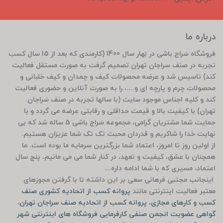
درباره ما
فروشگاه سَراج باشی در بَهار سال 1400 (کارمندی که بعد از 15 سال کسب
تجربه در صنف سراجان تهران تصمیم گرفت به صورت مستقل فعالیت
کند) تاسیس شد و عرضه محصولات کیف و چمدان و کیف خلبانی و
محصولات چرم و پارچه ای و ...، را به صورت آنلاین و حضوری فعالیت
کند و کلیه اجناس موجود سایت (با سالها تجربه در صنف سَراجان
تهران) با کیفیت بالا و قیمت حداقلی و رقابتی عرضه می گردد و با
حمایت شما مشتریان گرامی، مجموعه سَراج باشی 5 ساله شد که بی
نهایت خدا را شاکریم و قدردان محبت تک تک شما عزیزان هستیم.
از اولین روز تا امروز، اعتماد شما بزرگترین سرمایه ما بوده است. ما
همچنان با عشق، کیفیت و تعهد، در کنار شما می می مانیم. پنج سال
اعتماد، مسیری که با شما ادامه داره...
اینجانب مجتبی فرهانی سعی بر این داشته تا با گرفتن مجوزهای
معتبر فعالیت اینترنتی مانند
پروانه کسب از اتحادیه کشوری صنف
کسب و کارهای مجازی، پروانه کسب از اتحادیه صنف سراجان تهران
،
گواهی عضویت انجمن صنفی کارفرمایی فروشگاه های اینترنتی شهر