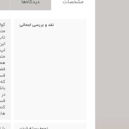
مشخصات
دیدگاه‌ها
نقد و بررسی اجمالی
متن
این
لپ 
متص
همچ
فضا
قسم
که 
باش
در 
قسم
کند
های
با 
نحوه بسته شدن