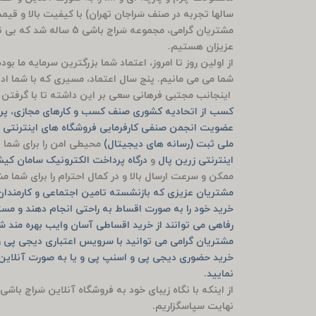
سالها تجربه در صنف سَراجان تهران) با کیفیت بالا و قی
مشتریان گرامی، مجموعه سَ
عزیزان هستیم.
از اولین روز تا امروز، اعتماد شما بزرگترین سرمایه ما ب
شما می می مانیم. پنج سال اعتماد، مسیری که با شما ادام
اینجانب مجتبی فرهانی سعی بر این داشته تا با گرفتن م
کسب از اتحادیه کشوری صنف کسب و کارهای مجازی، پرو
عضویت انجمن صنفی کارفرمایی فروشگاه های اینترنتی ش
ملی ثبت (رسانه های دیجیتال)
محیطی امن را برای شما ف
اینترنتی زرین پال
و
درگاه پرداخت الکترونیک سامان ک
ممکن و سرعت ارسال بالا و در کمال احترام را برای شما 
مشتریان عزیزی که بازنشسته تامین اجتماعی و کارمندان ب
خرید خود را به صورت اقساط به راحتی انجام دهند و مست
رفاهی می توانند از خرید اقساطی آسان وایب بهره مند ش
مشتریان گرامی می توانید با سرویس اعتباری دیجی پی و
نمایید.
از اینکه با نگاه زیبای خود به فروشگاه آنلاین سَراج باشی
نهایت سپاسگزاریم.