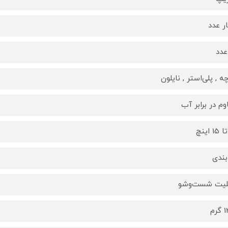
ر عدد
عدد
چه , پلی‌استر , نایلون
وم در برابر آب
بندی
لیت شست‌وشو
رم