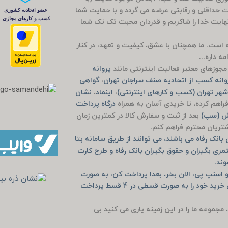
مت حداقلی و رقابتی عرضه می گردد و با حمایت شما
راج باشی 5 ساله شد که بی نهایت خدا را شاکریم و قدردان محبت تک تک شما
وده است. ما همچنان با عشق، کیفیت و تعهد، در کنار
ه داره...
جوزهای معتبر فعالیت اینترنتی مانند
پروانه
انه کسب از اتحادیه صنف سراجان تهران
،
گواهی
هر تهران (کسب و کارهای اینترنتی)
،
اینماد
،
نشان
راهم کرده، تا خریدی آسان به همراه
درگاه پرداخت
یش (سپ)
بعد از ثبت و سفارش کالا در کمترین زمان
مشتریان محترم فراهم کنم.
انک رفاه می باشند، می توانند از طریق سامانه بتا
مری بگیران و حقوق بگیران بانک رفاه و طرح کارت
وند.
 اسنپ پی، الان بخر، بعدا پرداخت کن، به صورت
خرید حضوری دیجی پی و اسنپ پی و یا به صورت آنلاین خرید خود را به صورت قسطی در 4 قسط پرداخت
، مجموعه ما را در این زمینه یاری می کنید بی