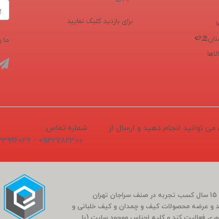
برای بازدید کلیک نمایید
تان⛱️🍉
ما ر
اها
1405/04/1 ثبت و سفارش می توانید انجام دهید و ارسال از
شماره تماس:
09122782300 - 02133996046
فروشگاه سَراج باشی در بَهار سال 1400 (کارمندی که بعد از 15 سال کسب تجربه در صنف سراجان تهران
و عرضه محصولات کیف و چمدان و کیف خلبانی و
ضوری فعالیت کند و کلیه اجناس موجود سایت (با