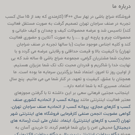
درباره ما
فروشگاه سَراج باشی در بَهار سال 1400 (کارمندی که بعد از 15 سال کسب
تجربه در صنف سراجان تهران تصمیم گرفت به صورت مستقل فعالیت
کند) تاسیس شد و عرضه محصولات کیف و چمدان و کیف خلبانی و
محصولات چرم و پارچه ای و ...، را به صورت آنلاین و حضوری فعالیت
کند و کلیه اجناس موجود سایت (با سالها تجربه در صنف سَراجان
تهران) با کیفیت بالا و قیمت حداقلی و رقابتی عرضه می گردد و با
حمایت شما مشتریان گرامی، مجموعه سَراج باشی 5 ساله شد که بی
نهایت خدا را شاکریم و قدردان محبت تک تک شما عزیزان هستیم.
از اولین روز تا امروز، اعتماد شما بزرگترین سرمایه ما بوده است. ما
همچنان با عشق، کیفیت و تعهد، در کنار شما می می مانیم. پنج سال
اعتماد، مسیری که با شما ادامه داره...
اینجانب مجتبی فرهانی سعی بر این داشته تا با گرفتن مجوزهای
معتبر فعالیت اینترنتی مانند
پروانه کسب از اتحادیه کشوری صنف
کسب و کارهای مجازی، پروانه کسب از اتحادیه صنف سراجان تهران
،
گواهی عضویت انجمن صنفی کارفرمایی فروشگاه های اینترنتی شهر
تهران (کسب و کارهای اینترنتی)
،
اینماد
،
نشان ملی ثبت (رسانه های
دیجیتال)
محیطی امن را برای شما فراهم کرده، تا خریدی آسان به
همراه
درگاه پرداخت اینترنتی زرین پال
و
درگاه پرداخت الکترونیک