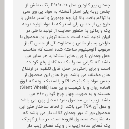
چمدان پیر کاردین مدل P9090-20 رنگ بنفش از
جنس رویه پلی استر آغشته به مواد پی وی سی
با تراکم بافت بالا (پارچه جودون) و آستر داخلی با
طرح پی از جنس پلی استر که با مواد اولیه درجه
یک وارداتی به منظور حمایت از تولید داخلی در
ایران تولید شده است. دسته ترولی این محصول با
طراحی بسیار خاص و متفاوت آن از جنس آلیاژ
مرغوب آلومینیوم ساخته شده است که مناسب
حمل چمدان با وزن های استاندارد هر سایز می
باشد که نگرانی مصرف کننده کامل رفع گردیده
است و برای راحتی در حمل، قابل تنظیم در ارتفاع
های مختلف می باشد. چرخ های این محصول از
جنس مواد با کیفیت PU و پلاستیک بوده که فوق
العاده روان و با کیفیت و بی صدا (Silent Wheels)
هستند و به صورت چهار چرخ گردان 360 می
باشد. زیپ این محصول نمره ده دبل پهن می باشد
و قفل آن TSA می باشد. از لحاظ ساختار فنی این
محصول دور تا دور چمدان کلاف دار می باشد که
به مقاومت محصول افزوده است. در سایز کوچک
یک فضای ساده زیپ دار و یک فضای زیپ دار