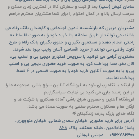
سامان کیش (سپ)
بعد از ثبت و سفارش کالا در کمترین زمان ممکن و
سرعت ارسال بالا و در کمال احترام را برای شما مشتریان محترم فراهم
کنم.
مشتریان عزیزی که بازنشسته تامین اجتماعی و کارمندان بانک رفاه می
باشند، می توانند از طریق سامانه بتا خرید خود را به صورت اقساط به
راحتی انجام دهند و مستمری بگیران و حقوق بگیران بانک رفاه و طرح
کارت رفاهی می توانند از خرید اقساطی آسان وایب بهره مند شوند.
مشتریان گرامی می توانید با سرویس اعتباری دیجی پی و اسنپ پی،
الان بخر، بعدا پرداخت کن، به صورت خرید حضوری دیجی پی و اسنپ
پی و یا به صورت آنلاین خرید خود را به صورت قسطی در 4 قسط
پرداخت نمایید.
از اینکه با نگاه زیبای خود به فروشگاه آنلاین سَراج باشی، مجموعه ما را
در این زمینه یاری می کنید بی نهایت سپاسگزاریم.
فروشگاه آنلاین و حضوری سَراج باشی آماده همکاری با شرکت ها و
ارگان ها و همکاران محترم صنفی به صورت عمده می باشد.
نگاه خدای بزرگ بدرقه زندگیتان🌱
آدرس برای خرید حضوری: خیابان سعدی شمالی، خیابان منوچهری،
پاساژ علاءالدین، طبقه همکف، پلاک
828
09122782300 مجتبی فرهانی