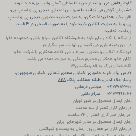
کارت رفاهی می توانند از خرید اقساطی آسان وایب بهره مند شوند.
مشتریان گرامی می توانید با سرویس اعتباری دیجی پی و اسنپ پی،
الان بخر، بعدا پرداخت کن، به صورت خرید حضوری دیجی پی و اسنپ
پی و یا به صورت آنلاین خرید خود را به صورت قسطی در 4 قسط
پرداخت نمایید.
از اینکه با نگاه زیبای خود به فروشگاه آنلاین سَراج باشی، مجموعه ما را
در این زمینه یاری می کنید بی نهایت سپاسگزاریم.
فروشگاه آنلاین و حضوری سَراج باشی آماده همکاری با شرکت ها و
ارگان ها و همکاران محترم صنفی به صورت عمده می باشد.
نگاه خدای بزرگ بدرقه زندگیتان🌱
آدرس برای خرید حضوری: خیابان سعدی شمالی، خیابان منوچهری،
پاساژ علاءالدین، طبقه همکف، پلاک
828
09122782300 مجتبی فرهانی
02133996046 سراج باشی
زمان ارسال محصول در شهر تهران
در زمان کاری کمتر از سه ساعت
در زمان غیر کاری کمتر از 24 ساعت
زمان ارسال محصول در سایر شهرهای ایران
در زمان کاری در همان روز ارسال به پست و تیپاکس
در زمان غیر کاری کمتر از 24 ساعت ارسال به پست و تیپاکس