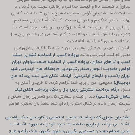
تهران) با کیفیت بالا و قیمت حداقلی و رقابتی عرضه می گردد و با
حمایت شما مشتریان گرامی، مجموعه سَراج باشی 5 ساله شد که بی
نهایت خدا را شاکریم و قدردان محبت تک تک شما عزیزان هستیم.
از اولین روز تا امروز، اعتماد شما بزرگترین سرمایه ما بوده است. ما
همچنان با عشق، کیفیت و تعهد، در کنار شما می می مانیم. پنج سال
اعتماد، مسیری که با شما ادامه داره...
اینجانب مجتبی فرهانی سعی بر این داشته تا با گرفتن مجوزهای
معتبر فعالیت اینترنتی مانند
پروانه کسب از اتحادیه کشوری صنف
کسب و کارهای مجازی، پروانه کسب از اتحادیه صنف سراجان تهران
،
گواهی عضویت انجمن صنفی کارفرمایی فروشگاه های اینترنتی شهر
تهران (کسب و کارهای اینترنتی)
،
اینماد
،
نشان ملی ثبت (رسانه های
دیجیتال)
محیطی امن را برای شما فراهم کرده، تا خریدی آسان به
همراه
درگاه پرداخت اینترنتی زرین پال
و
درگاه پرداخت الکترونیک
سامان کیش (سپ)
بعد از ثبت و سفارش کالا در کمترین زمان ممکن و
سرعت ارسال بالا و در کمال احترام را برای شما مشتریان محترم فراهم
کنم.
مشتریان عزیزی که بازنشسته تامین اجتماعی و کارمندان بانک رفاه می
باشند، می توانند از طریق سامانه بتا خرید خود را به صورت اقساط به
راحتی انجام دهند و مستمری بگیران و حقوق بگیران بانک رفاه و طرح