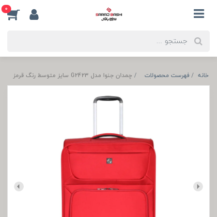
0
خانه
فهرست محصولات
چمدان جنوا مدل G2423 سایز متوسط رنگ قرمز