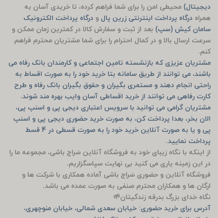
دیجیتال)
محیطی امن را برای شما فراهم کرده، تا خریدی آسان به
همراه
درگاه پرداخت اینترنتی زرین پال
و
درگاه پرداخت الکترونیک
سامان کیش (سپ)
بعد از ثبت و سفارش کالا در کمترین زمان ممکن و
سرعت ارسال بالا و در کمال احترام را برای شما مشتریان محترم فراهم
کنم.
مشتریان عزیزی که بازنشسته تامین اجتماعی و کارمندان بانک رفاه می
باشند، می توانند از طریق سامانه بتا خرید خود را به صورت اقساط به
راحتی انجام دهند و مستمری بگیران و حقوق بگیران بانک رفاه و طرح
کارت رفاهی می توانند از خرید اقساطی آسان وایب بهره مند شوند.
مشتریان گرامی می توانید با سرویس اعتباری دیجی پی و اسنپ پی،
الان بخر، بعدا پرداخت کن، به صورت خرید حضوری دیجی پی و اسنپ
پی و یا به صورت آنلاین خرید خود را به صورت قسطی در 4 قسط
پرداخت نمایید.
از اینکه با نگاه زیبای خود به فروشگاه آنلاین سَراج باشی، مجموعه ما را
در این زمینه یاری می کنید بی نهایت سپاسگزاریم.
فروشگاه آنلاین و حضوری سَراج باشی آماده همکاری با شرکت ها و
ارگان ها و همکاران محترم صنفی به صورت عمده می باشد.
نگاه خدای بزرگ بدرقه زندگیتان🌱
آدرس برای خرید حضوری: خیابان سعدی شمالی، خیابان منوچهری،