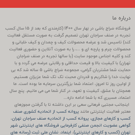
درباره ما
فروشگاه سَراج باشی در بَهار سال 1400 (کارمندی که بعد از 15 سال کسب
تجربه در صنف سراجان تهران تصمیم گرفت به صورت مستقل فعالیت
کند) تاسیس شد و عرضه محصولات کیف و چمدان و کیف خلبانی و
محصولات چرم و پارچه ای و ...، را به صورت آنلاین و حضوری فعالیت
کند و کلیه اجناس موجود سایت (با سالها تجربه در صنف سَراجان
تهران) با کیفیت بالا و قیمت حداقلی و رقابتی عرضه می گردد و با
حمایت شما مشتریان گرامی، مجموعه سَراج باشی 5 ساله شد که بی
نهایت خدا را شاکریم و قدردان محبت تک تک شما عزیزان هستیم.
از اولین روز تا امروز، اعتماد شما بزرگترین سرمایه ما بوده است. ما
همچنان با عشق، کیفیت و تعهد، در کنار شما می می مانیم. پنج سال
اعتماد، مسیری که با شما ادامه داره...
اینجانب مجتبی فرهانی سعی بر این داشته تا با گرفتن مجوزهای
معتبر فعالیت اینترنتی مانند
پروانه کسب از اتحادیه کشوری صنف
کسب و کارهای مجازی، پروانه کسب از اتحادیه صنف سراجان تهران
،
گواهی عضویت انجمن صنفی کارفرمایی فروشگاه های اینترنتی شهر
تهران (کسب و کارهای اینترنتی)
،
اینماد
،
نشان ملی ثبت (رسانه های