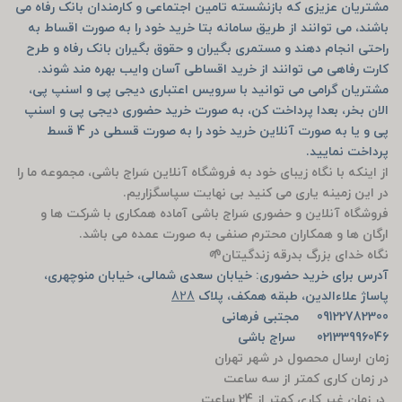
مشتریان عزیزی که بازنشسته تامین اجتماعی و کارمندان بانک رفاه می
باشند، می توانند از طریق سامانه بتا خرید خود را به صورت اقساط به
راحتی انجام دهند و مستمری بگیران و حقوق بگیران بانک رفاه و طرح
کارت رفاهی می توانند از خرید اقساطی آسان وایب بهره مند شوند.
مشتریان گرامی می توانید با سرویس اعتباری دیجی پی و اسنپ پی،
الان بخر، بعدا پرداخت کن، به صورت خرید حضوری دیجی پی و اسنپ
پی و یا به صورت آنلاین خرید خود را به صورت قسطی در 4 قسط
پرداخت نمایید.
از اینکه با نگاه زیبای خود به فروشگاه آنلاین سَراج باشی، مجموعه ما را
در این زمینه یاری می کنید بی نهایت سپاسگزاریم.
فروشگاه آنلاین و حضوری سَراج باشی آماده همکاری با شرکت ها و
ارگان ها و همکاران محترم صنفی به صورت عمده می باشد.
نگاه خدای بزرگ بدرقه زندگیتان🌱
آدرس برای خرید حضوری: خیابان سعدی شمالی، خیابان منوچهری،
پاساژ علاءالدین، طبقه همکف، پلاک
828
09122782300 مجتبی فرهانی
02133996046 سراج باشی
زمان ارسال محصول در شهر تهران
در زمان کاری کمتر از سه ساعت
در زمان غیر کاری کمتر از 24 ساعت