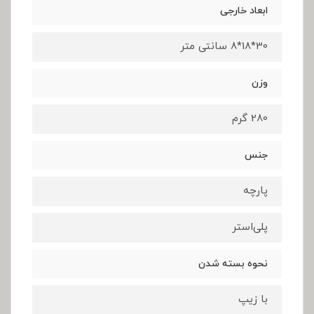
ابعاد خارجی
30*18*8 سانتی متر
وزن
280 گرم
جنس
پارچه
پلی‌استر
نحوه بسته شدن
با زیپ