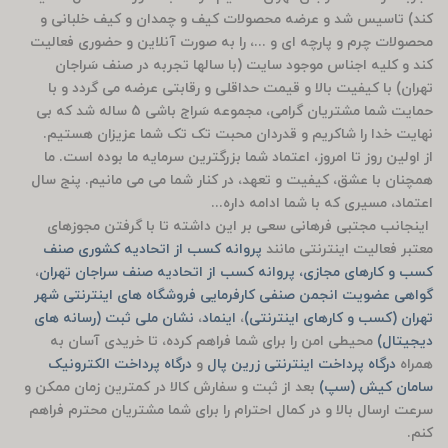
کند) تاسیس شد و عرضه محصولات کیف و چمدان و کیف خلبانی و
محصولات چرم و پارچه ای و ...، را به صورت آنلاین و حضوری فعالیت
کند و کلیه اجناس موجود سایت (با سالها تجربه در صنف سَراجان
تهران) با کیفیت بالا و قیمت حداقلی و رقابتی عرضه می گردد و با
حمایت شما مشتریان گرامی، مجموعه سَراج باشی 5 ساله شد که بی
نهایت خدا را شاکریم و قدردان محبت تک تک شما عزیزان هستیم.
از اولین روز تا امروز، اعتماد شما بزرگترین سرمایه ما بوده است. ما
همچنان با عشق، کیفیت و تعهد، در کنار شما می می مانیم. پنج سال
اعتماد، مسیری که با شما ادامه داره...
اینجانب مجتبی فرهانی سعی بر این داشته تا با گرفتن مجوزهای
معتبر فعالیت اینترنتی مانند
پروانه کسب از اتحادیه کشوری صنف
کسب و کارهای مجازی، پروانه کسب از اتحادیه صنف سراجان تهران
،
گواهی عضویت انجمن صنفی کارفرمایی فروشگاه های اینترنتی شهر
تهران (کسب و کارهای اینترنتی)
،
اینماد
،
نشان ملی ثبت (رسانه های
دیجیتال)
محیطی امن را برای شما فراهم کرده، تا خریدی آسان به
همراه
درگاه پرداخت اینترنتی زرین پال
و
درگاه پرداخت الکترونیک
سامان کیش (سپ)
بعد از ثبت و سفارش کالا در کمترین زمان ممکن و
سرعت ارسال بالا و در کمال احترام را برای شما مشتریان محترم فراهم
کنم.