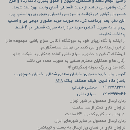
راحتی انجام دهند و مستمری بگیران و حقوق بگیران بانک رفاه و طرح
کارت رفاهی می توانند از خرید اقساطی آسان وایب بهره مند شوند.
مشتریان گرامی می توانید با سرویس اعتباری دیجی پی و اسنپ پی،
الان بخر، بعدا پرداخت کن، به صورت خرید حضوری دیجی پی و اسنپ
پی و یا به صورت آنلاین خرید خود را به صورت قسطی در 4 قسط
پرداخت نمایید.
از اینکه با نگاه زیبای خود به فروشگاه آنلاین سَراج باشی، مجموعه ما را
در این زمینه یاری می کنید بی نهایت سپاسگزاریم.
فروشگاه آنلاین و حضوری سَراج باشی آماده همکاری با شرکت ها و
ارگان ها و همکاران محترم صنفی به صورت عمده می باشد.
نگاه خدای بزرگ بدرقه زندگیتان🌱
آدرس برای خرید حضوری: خیابان سعدی شمالی، خیابان منوچهری،
پاساژ علاءالدین، طبقه همکف، پلاک
828
09122782300 مجتبی فرهانی
02133996046 سراج باشی
زمان ارسال محصول در شهر تهران
در زمان کاری کمتر از سه ساعت
در زمان غیر کاری کمتر از 24 ساعت
زمان ارسال محصول در سایر شهرهای ایران
در زمان کاری در همان روز ارسال به پست و تیپاکس