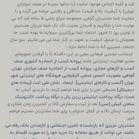
کند و کلیه اجناس موجود سایت (با سالها تجربه در صنف سَراجان
تهران) با کیفیت بالا و قیمت حداقلی و رقابتی عرضه می گردد و با
حمایت شما مشتریان گرامی، مجموعه سَراج باشی 5 ساله شد که بی
نهایت خدا را شاکریم و قدردان محبت تک تک شما عزیزان هستیم.
از اولین روز تا امروز، اعتماد شما بزرگترین سرمایه ما بوده است. ما
همچنان با عشق، کیفیت و تعهد، در کنار شما می می مانیم. پنج سال
اعتماد، مسیری که با شما ادامه داره...
اینجانب مجتبی فرهانی سعی بر این داشته تا با گرفتن مجوزهای
معتبر فعالیت اینترنتی مانند
پروانه کسب از اتحادیه کشوری صنف
کسب و کارهای مجازی، پروانه کسب از اتحادیه صنف سراجان تهران
،
گواهی عضویت انجمن صنفی کارفرمایی فروشگاه های اینترنتی شهر
تهران (کسب و کارهای اینترنتی)
،
اینماد
،
نشان ملی ثبت (رسانه های
دیجیتال)
محیطی امن را برای شما فراهم کرده، تا خریدی آسان به
همراه
درگاه پرداخت اینترنتی زرین پال
و
درگاه پرداخت الکترونیک
سامان کیش (سپ)
بعد از ثبت و سفارش کالا در کمترین زمان ممکن و
سرعت ارسال بالا و در کمال احترام را برای شما مشتریان محترم فراهم
کنم.
مشتریان عزیزی که بازنشسته تامین اجتماعی و کارمندان بانک رفاه می
باشند، می توانند از طریق سامانه بتا خرید خود را به صورت اقساط به