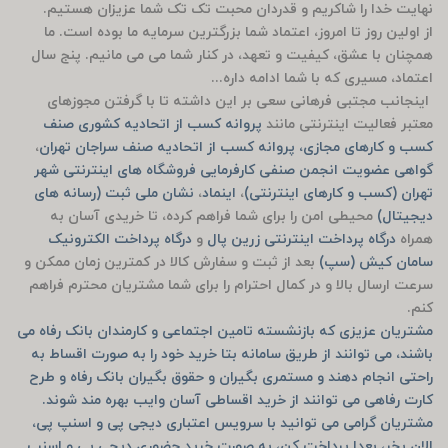
نهایت خدا را شاکریم و قدردان محبت تک تک شما عزیزان هستیم.
از اولین روز تا امروز، اعتماد شما بزرگترین سرمایه ما بوده است. ما
همچنان با عشق، کیفیت و تعهد، در کنار شما می می مانیم. پنج سال
اعتماد، مسیری که با شما ادامه داره...
اینجانب مجتبی فرهانی سعی بر این داشته تا با گرفتن مجوزهای
معتبر فعالیت اینترنتی مانند
پروانه کسب از اتحادیه کشوری صنف
کسب و کارهای مجازی، پروانه کسب از اتحادیه صنف سراجان تهران
،
گواهی عضویت انجمن صنفی کارفرمایی فروشگاه های اینترنتی شهر
تهران (کسب و کارهای اینترنتی)
،
اینماد
،
نشان ملی ثبت (رسانه های
دیجیتال)
محیطی امن را برای شما فراهم کرده، تا خریدی آسان به
همراه
درگاه پرداخت اینترنتی زرین پال
و
درگاه پرداخت الکترونیک
سامان کیش (سپ)
بعد از ثبت و سفارش کالا در کمترین زمان ممکن و
سرعت ارسال بالا و در کمال احترام را برای شما مشتریان محترم فراهم
کنم.
مشتریان عزیزی که بازنشسته تامین اجتماعی و کارمندان بانک رفاه می
باشند، می توانند از طریق سامانه بتا خرید خود را به صورت اقساط به
راحتی انجام دهند و مستمری بگیران و حقوق بگیران بانک رفاه و طرح
کارت رفاهی می توانند از خرید اقساطی آسان وایب بهره مند شوند.
مشتریان گرامی می توانید با سرویس اعتباری دیجی پی و اسنپ پی،
الان بخر، بعدا پرداخت کن، به صورت خرید حضوری دیجی پی و اسنپ