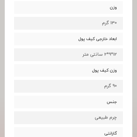
وزن
130 گرم
ابعاد خارجی کیف پول
12*9*2 سانتی متر
وزن کیف پول
90 گرم
جنس
چرم طبیعی
گارانتی