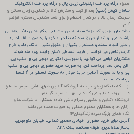
همراه
درگاه پرداخت اینترنتی زرین پال
و
درگاه پرداخت الکترونیک
سامان کیش (سپ)
بعد از ثبت و سفارش کالا در کمترین زمان ممکن و
سرعت ارسال بالا و در کمال احترام را برای شما مشتریان محترم فراهم
کنم.
مشتریان عزیزی که بازنشسته تامین اجتماعی و کارمندان بانک رفاه می
باشند، می توانند از طریق سامانه بتا خرید خود را به صورت اقساط به
راحتی انجام دهند و مستمری بگیران و حقوق بگیران بانک رفاه و طرح
کارت رفاهی می توانند از خرید اقساطی آسان وایب بهره مند شوند.
مشتریان گرامی می توانید با سرویس اعتباری دیجی پی و اسنپ پی،
الان بخر، بعدا پرداخت کن، به صورت خرید حضوری دیجی پی و اسنپ
پی و یا به صورت آنلاین خرید خود را به صورت قسطی در 4 قسط
پرداخت نمایید.
از اینکه با نگاه زیبای خود به فروشگاه آنلاین سَراج باشی، مجموعه ما را
در این زمینه یاری می کنید بی نهایت سپاسگزاریم.
فروشگاه آنلاین و حضوری سَراج باشی آماده همکاری با شرکت ها و
ارگان ها و همکاران محترم صنفی به صورت عمده می باشد.
نگاه خدای بزرگ بدرقه زندگیتان🌱
آدرس برای خرید حضوری: خیابان سعدی شمالی، خیابان منوچهری،
پاساژ علاءالدین، طبقه همکف، پلاک
828