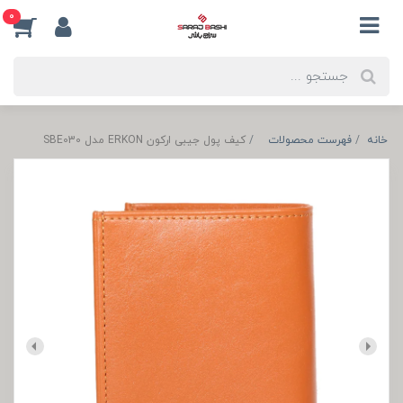
0
خانه
فهرست محصولات
کیف پول جیبی ارکون ERKON مدل SBE030