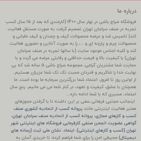
درباره ما
فروشگاه سَراج باشی در بَهار سال 1400 (کارمندی که بعد از 15 سال کسب
تجربه در صنف سراجان تهران تصمیم گرفت به صورت مستقل فعالیت
کند) تاسیس شد و عرضه محصولات کیف و چمدان و کیف خلبانی و
محصولات چرم و پارچه ای و ...، را به صورت آنلاین و حضوری فعالیت
کند و کلیه اجناس موجود سایت (با سالها تجربه در صنف سَراجان
تهران) با کیفیت بالا و قیمت حداقلی و رقابتی عرضه می گردد و با
حمایت شما مشتریان گرامی، مجموعه سَراج باشی 5 ساله شد که بی
نهایت خدا را شاکریم و قدردان محبت تک تک شما عزیزان هستیم.
از اولین روز تا امروز، اعتماد شما بزرگترین سرمایه ما بوده است. ما
همچنان با عشق، کیفیت و تعهد، در کنار شما می می مانیم. پنج سال
اعتماد، مسیری که با شما ادامه داره...
اینجانب مجتبی فرهانی سعی بر این داشته تا با گرفتن مجوزهای
معتبر فعالیت اینترنتی مانند
پروانه کسب از اتحادیه کشوری صنف
کسب و کارهای مجازی، پروانه کسب از اتحادیه صنف سراجان تهران
،
گواهی عضویت انجمن صنفی کارفرمایی فروشگاه های اینترنتی شهر
تهران (کسب و کارهای اینترنتی)
،
اینماد
،
نشان ملی ثبت (رسانه های
دیجیتال)
محیطی امن را برای شما فراهم کرده، تا خریدی آسان به