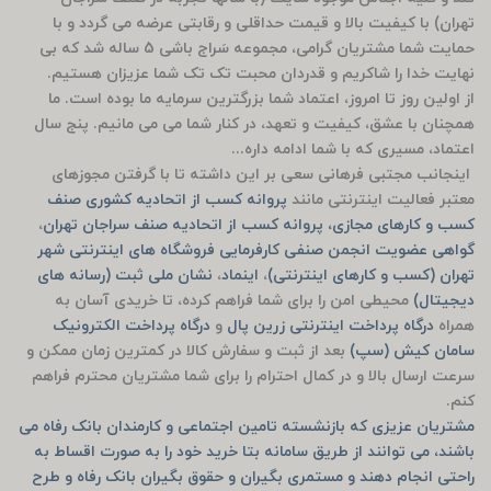
تهران) با کیفیت بالا و قیمت حداقلی و رقابتی عرضه می گردد و با
حمایت شما مشتریان گرامی، مجموعه سَراج باشی 5 ساله شد که بی
نهایت خدا را شاکریم و قدردان محبت تک تک شما عزیزان هستیم.
از اولین روز تا امروز، اعتماد شما بزرگترین سرمایه ما بوده است. ما
همچنان با عشق، کیفیت و تعهد، در کنار شما می می مانیم. پنج سال
اعتماد، مسیری که با شما ادامه داره...
اینجانب مجتبی فرهانی سعی بر این داشته تا با گرفتن مجوزهای
معتبر فعالیت اینترنتی مانند
پروانه کسب از اتحادیه کشوری صنف
کسب و کارهای مجازی، پروانه کسب از اتحادیه صنف سراجان تهران
،
گواهی عضویت انجمن صنفی کارفرمایی فروشگاه های اینترنتی شهر
تهران (کسب و کارهای اینترنتی)
،
اینماد
،
نشان ملی ثبت (رسانه های
دیجیتال)
محیطی امن را برای شما فراهم کرده، تا خریدی آسان به
همراه
درگاه پرداخت اینترنتی زرین پال
و
درگاه پرداخت الکترونیک
سامان کیش (سپ)
بعد از ثبت و سفارش کالا در کمترین زمان ممکن و
سرعت ارسال بالا و در کمال احترام را برای شما مشتریان محترم فراهم
کنم.
مشتریان عزیزی که بازنشسته تامین اجتماعی و کارمندان بانک رفاه می
باشند، می توانند از طریق سامانه بتا خرید خود را به صورت اقساط به
راحتی انجام دهند و مستمری بگیران و حقوق بگیران بانک رفاه و طرح