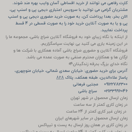
کارت رفاهی می توانند از خرید اقساطی آسان وایب بهره مند شوند.
مشتریان گرامی می توانید با سرویس اعتباری دیجی پی و اسنپ پی،
الان بخر، بعدا پرداخت کن، به صورت خرید حضوری دیجی پی و اسنپ
پی و یا به صورت آنلاین خرید خود را به صورت قسطی در 4 قسط
پرداخت نمایید.
از اینکه با نگاه زیبای خود به فروشگاه آنلاین سَراج باشی، مجموعه ما را
در این زمینه یاری می کنید بی نهایت سپاسگزاریم.
فروشگاه آنلاین و حضوری سَراج باشی آماده همکاری با شرکت ها و
ارگان ها و همکاران محترم صنفی به صورت عمده می باشد.
نگاه خدای بزرگ بدرقه زندگیتان🌱
آدرس برای خرید حضوری: خیابان سعدی شمالی، خیابان منوچهری،
پاساژ علاءالدین، طبقه همکف، پلاک
828
09122782300 مجتبی فرهانی
02133996046 سراج باشی
زمان ارسال محصول در شهر تهران
در زمان کاری کمتر از سه ساعت
در زمان غیر کاری کمتر از 24 ساعت
زمان ارسال محصول در سایر شهرهای ایران
در زمان کاری در همان روز ارسال به پست و تیپاکس
در زمان غیر کاری کمتر از 24 ساعت ارسال به پست و تیپاکس