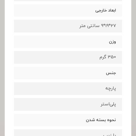
ابعاد خارجی
27*19*9 سانتی متر
وزن
350 گرم
جنس
پارچه
پلی‌استر
نحوه بسته شدن
با زیپ