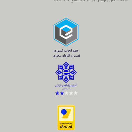
ساعت کاری ارسال بار: 10.30 صبح تا 8 شب