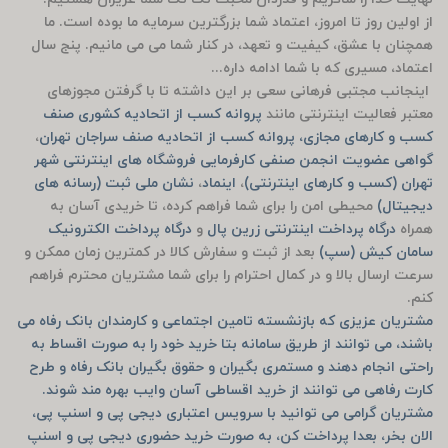
از اولین روز تا امروز، اعتماد شما بزرگترین سرمایه ما بوده است. ما
همچنان با عشق، کیفیت و تعهد، در کنار شما می می مانیم. پنج سال
اعتماد، مسیری که با شما ادامه داره...
اینجانب مجتبی فرهانی سعی بر این داشته تا با گرفتن مجوزهای
معتبر فعالیت اینترنتی مانند
پروانه کسب از اتحادیه کشوری صنف
کسب و کارهای مجازی، پروانه کسب از اتحادیه صنف سراجان تهران
،
گواهی عضویت انجمن صنفی کارفرمایی فروشگاه های اینترنتی شهر
تهران (کسب و کارهای اینترنتی)
،
اینماد
،
نشان ملی ثبت (رسانه های
دیجیتال)
محیطی امن را برای شما فراهم کرده، تا خریدی آسان به
همراه
درگاه پرداخت اینترنتی زرین پال
و
درگاه پرداخت الکترونیک
سامان کیش (سپ)
بعد از ثبت و سفارش کالا در کمترین زمان ممکن و
سرعت ارسال بالا و در کمال احترام را برای شما مشتریان محترم فراهم
کنم.
مشتریان عزیزی که بازنشسته تامین اجتماعی و کارمندان بانک رفاه می
باشند، می توانند از طریق سامانه بتا خرید خود را به صورت اقساط به
راحتی انجام دهند و مستمری بگیران و حقوق بگیران بانک رفاه و طرح
کارت رفاهی می توانند از خرید اقساطی آسان وایب بهره مند شوند.
مشتریان گرامی می توانید با سرویس اعتباری دیجی پی و اسنپ پی،
الان بخر، بعدا پرداخت کن، به صورت خرید حضوری دیجی پی و اسنپ