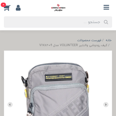
0
خانه
فهرست محصولات
کیف رودوشی والنتیر VOLUNTEER مدل V1782-09