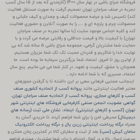
فروشگاه سَراج باشی در بَهار سال 1400 (کارمندی که بعد از 15 سال کسب
تجربه در صنف سراجان تهران تصمیم گرفت به صورت مستقل فعالیت
کند) تاسیس شد و عرضه محصولات کیف و چمدان و کیف خلبانی و
محصولات چرم و پارچه ای و ...، را به صورت آنلاین و حضوری فعالیت
کند و کلیه اجناس موجود سایت (با سالها تجربه در صنف سَراجان
تهران) با کیفیت بالا و قیمت حداقلی و رقابتی عرضه می گردد و با
حمایت شما مشتریان گرامی، مجموعه سَراج باشی 5 ساله شد که بی
نهایت خدا را شاکریم و قدردان محبت تک تک شما عزیزان هستیم.
از اولین روز تا امروز، اعتماد شما بزرگترین سرمایه ما بوده است. ما
همچنان با عشق، کیفیت و تعهد، در کنار شما می می مانیم. پنج سال
اعتماد، مسیری که با شما ادامه داره...
اینجانب مجتبی فرهانی سعی بر این داشته تا با گرفتن مجوزهای
معتبر فعالیت اینترنتی مانند
پروانه کسب از اتحادیه کشوری صنف
کسب و کارهای مجازی، پروانه کسب از اتحادیه صنف سراجان تهران
،
گواهی عضویت انجمن صنفی کارفرمایی فروشگاه های اینترنتی شهر
تهران (کسب و کارهای اینترنتی)
،
اینماد
،
نشان ملی ثبت (رسانه های
دیجیتال)
محیطی امن را برای شما فراهم کرده، تا خریدی آسان به
همراه
درگاه پرداخت اینترنتی زرین پال
و
درگاه پرداخت الکترونیک
سامان کیش (سپ)
بعد از ثبت و سفارش کالا در کمترین زمان ممکن و
سرعت ارسال بالا و در کمال احترام را برای شما مشتریان محترم فراهم