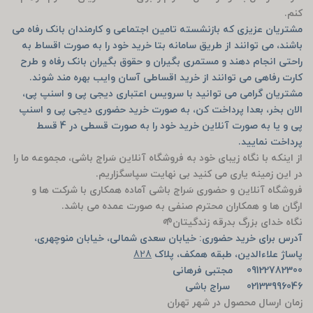
کنم.
مشتریان عزیزی که بازنشسته تامین اجتماعی و کارمندان بانک رفاه می
باشند، می توانند از طریق سامانه بتا خرید خود را به صورت اقساط به
راحتی انجام دهند و مستمری بگیران و حقوق بگیران بانک رفاه و طرح
کارت رفاهی می توانند از خرید اقساطی آسان وایب بهره مند شوند.
مشتریان گرامی می توانید با سرویس اعتباری دیجی پی و اسنپ پی،
الان بخر، بعدا پرداخت کن، به صورت خرید حضوری دیجی پی و اسنپ
پی و یا به صورت آنلاین خرید خود را به صورت قسطی در 4 قسط
پرداخت نمایید.
از اینکه با نگاه زیبای خود به فروشگاه آنلاین سَراج باشی، مجموعه ما را
در این زمینه یاری می کنید بی نهایت سپاسگزاریم.
فروشگاه آنلاین و حضوری سَراج باشی آماده همکاری با شرکت ها و
ارگان ها و همکاران محترم صنفی به صورت عمده می باشد.
نگاه خدای بزرگ بدرقه زندگیتان🌱
آدرس برای خرید حضوری: خیابان سعدی شمالی، خیابان منوچهری،
پاساژ علاءالدین، طبقه همکف، پلاک
828
09122782300 مجتبی فرهانی
02133996046 سراج باشی
زمان ارسال محصول در شهر تهران