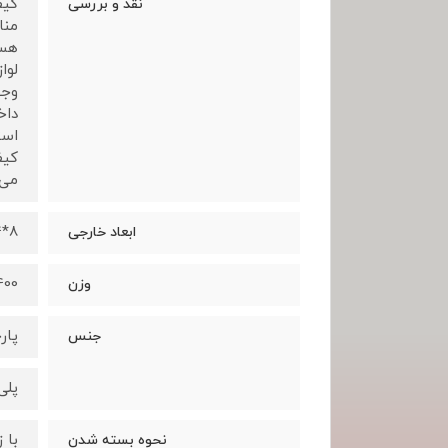
نقد و بررسی
منا
هست
لوا
وجو
داخ
است
می 
8*24*30 سانتی متر
ابعاد خارجی
400 گر
وزن
پار
جنس
پلی
با 
نحوه بسته شدن