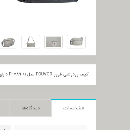
کیف رودوشی فوور FOUVOR مدل F2789-01 دارای دو رنگ مشکی و زیتونی می باشد. این محصول فوق العاده زیبا مناسب افراد شیک پوش و مشکل پسند هست.
مشخصات
دیدگاه‌ها