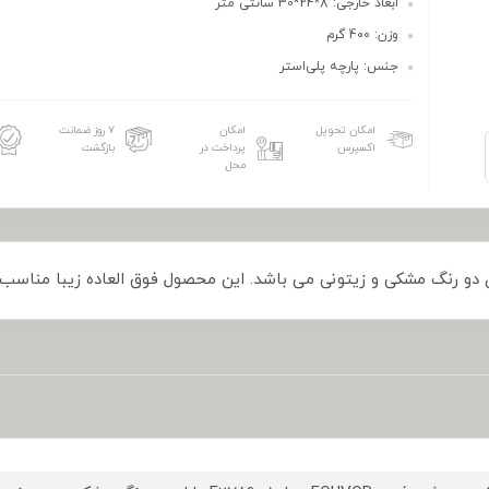
ابعاد خارجی: 8*24*30 سانتی متر
وزن: 400 گرم
جنس: پارچه پلی‌استر
امکان تحویل
امکان
۷ روز ضمانت
اکسپرس
پرداخت در
بازگشت
محل