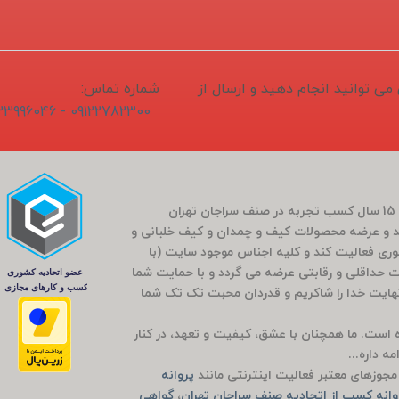
1405/04/1 ثبت و سفارش می توانید انجام دهید و ارسال از
شماره تماس:
09122782300 - 02133996046
فروشگاه سَراج باشی در بَهار سال 1400 (کارمندی که بعد از 15 سال کسب تجربه در صنف سراجان تهران
و عرضه محصولات کیف و چمدان و کیف خلبانی و
ضوری فعالیت کند و کلیه اجناس موجود سایت (با
مت حداقلی و رقابتی عرضه می گردد و با حمایت شما
راج باشی 5 ساله شد که بی نهایت خدا را شاکریم و قدردان محبت تک تک شما
وده است. ما همچنان با عشق، کیفیت و تعهد، در کنار
ه داره...
جوزهای معتبر فعالیت اینترنتی مانند
پروانه
انه کسب از اتحادیه صنف سراجان تهران
،
گواهی