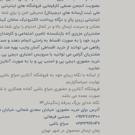
عضویت انجمن صنفی کارفرمایی فروشگاه های اینترنتی ش
ملی ثبت (رسانه های دیجیتال)
محیطی امن را برای شما ف
اینترنتی زرین پال
و
درگاه پرداخت الکترونیک سامان ک
ممکن و سرعت ارسال بالا و در کمال احترام را برای شما 
مشتریان عزیزی که بازنشسته تامین اجتماعی و کارمندان ب
خرید خود را به صورت اقساط به راحتی انجام دهند و مست
رفاهی می توانند از خرید اقساطی آسان وایب بهره مند ش
مشتریان گرامی می توانید با سرویس اعتباری دیجی پی و
نمایید.
از اینکه با نگاه زیبای خود به فروشگاه آنلاین سَراج باشی
نهایت سپاسگزاریم.
فروشگاه آنلاین و حضوری سَراج باشی آماده همکاری با ش
صورت عمده می باشد.
نگاه خدای بزرگ بدرقه زندگیتان🌱
آدرس برای خرید حضوری: خیابان سعدی شمالی، خیابان من
09122782300 مجتبی فرهانی
02133996046 سراج باشی
زمان ارسال محصول در شهر تهران