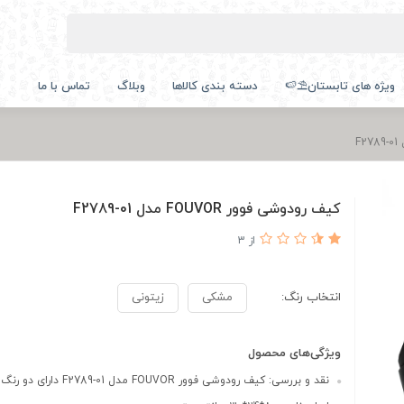
ویژه های تابستان⛱️🍉
دسته بندی کالاها
وبلاگ
تماس با ما
کیف رودوشی فوور FOUVOR مدل F2789-01
از 3
انتخاب رنگ:
مشکی
زیتونی
ویژگی‌های محصول
نقد و بررسی: کیف رودوشی فوور FOUVOR مدل F2789-01 دارای دو رنگ م...