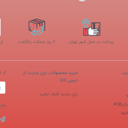
پرداخت در محل شهر تهران
۷ روز ضمانت بازگشت
ار
یت
خرید محصولات این سایت از
از 
دیجی کالا
برای بازدید کلیک نمایید
تان⛱️🍉
ما ر
اها