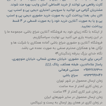
کارت رفاهی می توانند از خرید اقساطی آسان وایب بهره مند شوند.
مشتریان گرامی می توانید با سرویس اعتباری دیجی پی و اسنپ پی،
الان بخر، بعدا پرداخت کن، به صورت خرید حضوری دیجی پی و اسنپ
پی و یا به صورت آنلاین خرید خود را به صورت قسطی در 4 قسط
پرداخت نمایید.
از اینکه با نگاه زیبای خود به فروشگاه آنلاین سَراج باشی، مجموعه ما را
در این زمینه یاری می کنید بی نهایت سپاسگزاریم.
فروشگاه آنلاین و حضوری سَراج باشی آماده همکاری با شرکت ها و
ارگان ها و همکاران محترم صنفی به صورت عمده می باشد.
نگاه خدای بزرگ بدرقه زندگیتان🌱
آدرس برای خرید حضوری: خیابان سعدی شمالی، خیابان منوچهری،
پاساژ علاءالدین، طبقه همکف، پلاک
828
09122782300 مجتبی فرهانی
02133996046 سراج باشی
زمان ارسال محصول در شهر تهران
در زمان کاری کمتر از سه ساعت
در زمان غیر کاری کمتر از 24 ساعت
زمان ارسال محصول در سایر شهرهای ایران
در زمان کاری در همان روز ارسال به پست و تیپاکس