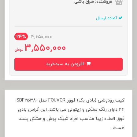
فروشنده: سراج باشی
آماده ارسال
24%
4,650,000
3,550,000
تومان
افزودن به سبدخرید
کیف رودوشی (بادی بگ) فوور FOUVOR مدل SBF2538-
42 دارای رنگ مشکی و زیتونی می باشد. این کراس بادی
فوق العاده زیبا مناسب افراد شیک پوش و مشکل پسند
هست.