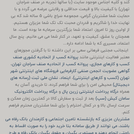
کند و کلیه اجناس موجود سایت (با سالها تجربه در صنف سَراجان
تهران) با کیفیت بالا و قیمت حداقلی و رقابتی عرضه می گردد و با
حمایت شما مشتریان گرامی، مجموعه سَراج باشی 5 ساله شد که بی
نهایت خدا را شاکریم و قدردان محبت تک تک شما عزیزان هستیم.
از اولین روز تا امروز، اعتماد شما بزرگترین سرمایه ما بوده است. ما
همچنان با عشق، کیفیت و تعهد، در کنار شما می می مانیم. پنج سال
اعتماد، مسیری که با شما ادامه داره...
اینجانب مجتبی فرهانی سعی بر این داشته تا با گرفتن مجوزهای
معتبر فعالیت اینترنتی مانند
پروانه کسب از اتحادیه کشوری صنف
کسب و کارهای مجازی، پروانه کسب از اتحادیه صنف سراجان تهران
،
گواهی عضویت انجمن صنفی کارفرمایی فروشگاه های اینترنتی شهر
تهران (کسب و کارهای اینترنتی)
،
اینماد
،
نشان ملی ثبت (رسانه های
دیجیتال)
محیطی امن را برای شما فراهم کرده، تا خریدی آسان به
همراه
درگاه پرداخت اینترنتی زرین پال
و
درگاه پرداخت الکترونیک
سامان کیش (سپ)
بعد از ثبت و سفارش کالا در کمترین زمان ممکن و
سرعت ارسال بالا و در کمال احترام را برای شما مشتریان محترم فراهم
کنم.
مشتریان عزیزی که بازنشسته تامین اجتماعی و کارمندان بانک رفاه می
باشند، می توانند از طریق سامانه بتا خرید خود را به صورت اقساط به
راحتی انجام دهند و مستمری بگیران و حقوق بگیران بانک رفاه و طرح