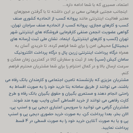
اعتماد، مسیری که با شما ادامه داره...
اینجانب مجتبی فرهانی سعی بر این داشته تا با گرفتن مجوزهای
معتبر فعالیت اینترنتی مانند
پروانه کسب از اتحادیه کشوری صنف
کسب و کارهای مجازی، پروانه کسب از اتحادیه صنف سراجان تهران
،
گواهی عضویت انجمن صنفی کارفرمایی فروشگاه های اینترنتی شهر
تهران (کسب و کارهای اینترنتی)
،
اینماد
،
نشان ملی ثبت (رسانه های
دیجیتال)
محیطی امن را برای شما فراهم کرده، تا خریدی آسان به
همراه
درگاه پرداخت اینترنتی زرین پال
و
درگاه پرداخت الکترونیک
سامان کیش (سپ)
بعد از ثبت و سفارش کالا در کمترین زمان ممکن و
سرعت ارسال بالا و در کمال احترام را برای شما مشتریان محترم فراهم
کنم.
مشتریان عزیزی که بازنشسته تامین اجتماعی و کارمندان بانک رفاه می
باشند، می توانند از طریق سامانه بتا خرید خود را به صورت اقساط به
راحتی انجام دهند و مستمری بگیران و حقوق بگیران بانک رفاه و طرح
کارت رفاهی می توانند از خرید اقساطی آسان وایب بهره مند شوند.
مشتریان گرامی می توانید با سرویس اعتباری دیجی پی و اسنپ پی،
الان بخر، بعدا پرداخت کن، به صورت خرید حضوری دیجی پی و اسنپ
پی و یا به صورت آنلاین خرید خود را به صورت قسطی در 4 قسط
پرداخت نمایید.