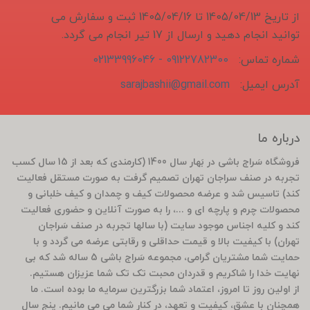
از تاریخ 1405/04/13 تا 1405/04/16 ثبت و سفارش می
توانید انجام دهید و ارسال از 17 تیر انجام می گردد.
شماره تماس:
09122782300 - 02133996046
آدرس ایمیل:
sarajbashii@gmail.com
درباره ما
فروشگاه سَراج باشی در بَهار سال 1400 (کارمندی که بعد از 15 سال کسب
تجربه در صنف سراجان تهران تصمیم گرفت به صورت مستقل فعالیت
کند) تاسیس شد و عرضه محصولات کیف و چمدان و کیف خلبانی و
محصولات چرم و پارچه ای و ...، را به صورت آنلاین و حضوری فعالیت
کند و کلیه اجناس موجود سایت (با سالها تجربه در صنف سَراجان
تهران) با کیفیت بالا و قیمت حداقلی و رقابتی عرضه می گردد و با
حمایت شما مشتریان گرامی، مجموعه سَراج باشی 5 ساله شد که بی
نهایت خدا را شاکریم و قدردان محبت تک تک شما عزیزان هستیم.
از اولین روز تا امروز، اعتماد شما بزرگترین سرمایه ما بوده است. ما
همچنان با عشق، کیفیت و تعهد، در کنار شما می می مانیم. پنج سال