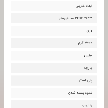
ابعاد خارجی
۲4x۴3x۴7 سانتی‌متر
وزن
3000 گرم
جنس
پارچه
پلی استر
نحوه بسته شدن
با زیپ