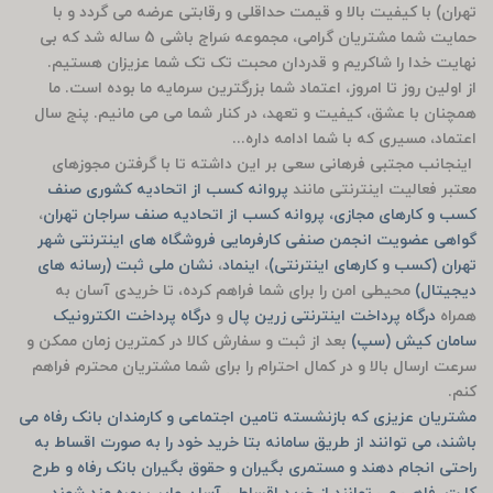
تهران) با کیفیت بالا و قیمت حداقلی و رقابتی عرضه می گردد و با
حمایت شما مشتریان گرامی، مجموعه سَراج باشی 5 ساله شد که بی
نهایت خدا را شاکریم و قدردان محبت تک تک شما عزیزان هستیم.
از اولین روز تا امروز، اعتماد شما بزرگترین سرمایه ما بوده است. ما
همچنان با عشق، کیفیت و تعهد، در کنار شما می می مانیم. پنج سال
اعتماد، مسیری که با شما ادامه داره...
اینجانب مجتبی فرهانی سعی بر این داشته تا با گرفتن مجوزهای
معتبر فعالیت اینترنتی مانند
پروانه کسب از اتحادیه کشوری صنف
کسب و کارهای مجازی، پروانه کسب از اتحادیه صنف سراجان تهران
،
گواهی عضویت انجمن صنفی کارفرمایی فروشگاه های اینترنتی شهر
تهران (کسب و کارهای اینترنتی)
،
اینماد
،
نشان ملی ثبت (رسانه های
دیجیتال)
محیطی امن را برای شما فراهم کرده، تا خریدی آسان به
همراه
درگاه پرداخت اینترنتی زرین پال
و
درگاه پرداخت الکترونیک
سامان کیش (سپ)
بعد از ثبت و سفارش کالا در کمترین زمان ممکن و
سرعت ارسال بالا و در کمال احترام را برای شما مشتریان محترم فراهم
کنم.
مشتریان عزیزی که بازنشسته تامین اجتماعی و کارمندان بانک رفاه می
باشند، می توانند از طریق سامانه بتا خرید خود را به صورت اقساط به
راحتی انجام دهند و مستمری بگیران و حقوق بگیران بانک رفاه و طرح