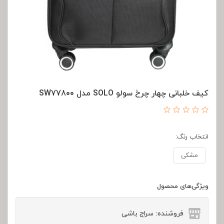
کیف خلبانی چهار چرخ سولو SOLO مدل SW77800
انتخاب رنگ:
مشکی
ویژگی‌های محصول
فروشنده: سراج باشی