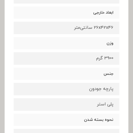
ابعاد خارجی
۲6x۴2x۴6 سانتی‌متر
وزن
3900 گرم
جنس
پارچه جودون
پلی استر
نحوه بسته شدن