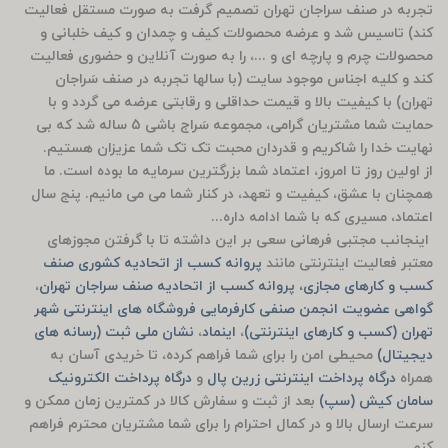
تجربه در صنف سراجان تهران تصمیم گرفت به صورت مستقل فعالیت
کند) تاسیس شد و عرضه محصولات کیف و چمدان و کیف خلبانی و
محصولات چرم و پارچه ای و ...، را به صورت آنلاین و حضوری فعالیت
کند و کلیه اجناس موجود سایت (با سالها تجربه در صنف سَراجان
تهران) با کیفیت بالا و قیمت حداقلی و رقابتی عرضه می گردد و با
حمایت شما مشتریان گرامی، مجموعه سَراج باشی 5 ساله شد که بی
نهایت خدا را شاکریم و قدردان محبت تک تک شما عزیزان هستیم.
از اولین روز تا امروز، اعتماد شما بزرگترین سرمایه ما بوده است. ما
همچنان با عشق، کیفیت و تعهد، در کنار شما می می مانیم. پنج سال
اعتماد، مسیری که با شما ادامه داره...
اینجانب مجتبی فرهانی سعی بر این داشته تا با گرفتن مجوزهای
معتبر فعالیت اینترنتی مانند
پروانه کسب از اتحادیه کشوری صنف
کسب و کارهای مجازی، پروانه کسب از اتحادیه صنف سراجان تهران
،
گواهی عضویت انجمن صنفی کارفرمایی فروشگاه های اینترنتی شهر
تهران (کسب و کارهای اینترنتی)
،
اینماد
،
نشان ملی ثبت (رسانه های
دیجیتال)
محیطی امن را برای شما فراهم کرده، تا خریدی آسان به
همراه
درگاه پرداخت اینترنتی زرین پال
و
درگاه پرداخت الکترونیک
سامان کیش (سپ)
بعد از ثبت و سفارش کالا در کمترین زمان ممکن و
سرعت ارسال بالا و در کمال احترام را برای شما مشتریان محترم فراهم
کنم.