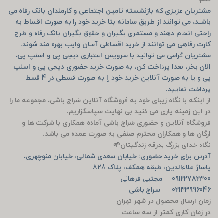
مشتریان عزیزی که بازنشسته تامین اجتماعی و کارمندان بانک رفاه می
باشند، می توانند از طریق سامانه بتا خرید خود را به صورت اقساط به
راحتی انجام دهند و مستمری بگیران و حقوق بگیران بانک رفاه و طرح
کارت رفاهی می توانند از خرید اقساطی آسان وایب بهره مند شوند.
مشتریان گرامی می توانید با سرویس اعتباری دیجی پی و اسنپ پی،
الان بخر، بعدا پرداخت کن، به صورت خرید حضوری دیجی پی و اسنپ
پی و یا به صورت آنلاین خرید خود را به صورت قسطی در 4 قسط
پرداخت نمایید.
از اینکه با نگاه زیبای خود به فروشگاه آنلاین سَراج باشی، مجموعه ما را
در این زمینه یاری می کنید بی نهایت سپاسگزاریم.
فروشگاه آنلاین و حضوری سَراج باشی آماده همکاری با شرکت ها و
ارگان ها و همکاران محترم صنفی به صورت عمده می باشد.
نگاه خدای بزرگ بدرقه زندگیتان🌱
آدرس برای خرید حضوری: خیابان سعدی شمالی، خیابان منوچهری،
پاساژ علاءالدین، طبقه همکف، پلاک
828
09122782300 مجتبی فرهانی
02133996046 سراج باشی
زمان ارسال محصول در شهر تهران
در زمان کاری کمتر از سه ساعت