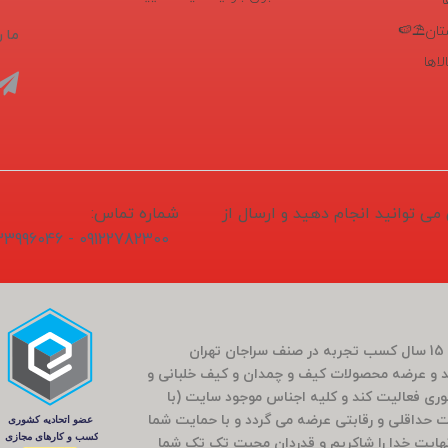
تان⛱️🍉
ما ر
اها
1405/04/1 ثبت و سفارش می توانید انجام دهید و ارسال از
شماره تماس:
09122782300 - 02133996046
فروشگاه سَراج باشی در بَهار سال 1400 (کارمندی که بعد از 15 سال کسب تجربه در صنف سراجان تهران
و عرضه محصولات کیف و چمدان و کیف خلبانی و
ضوری فعالیت کند و کلیه اجناس موجود سایت (با
مت حداقلی و رقابتی عرضه می گردد و با حمایت شما
راج باشی 5 ساله شد که بی نهایت خدا را شاکریم و قدردان محبت تک تک شما