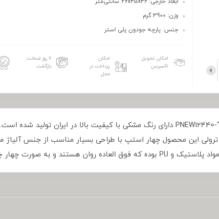
ابعاد خارجی: ۲6x۴5x۴6 سانتی‌متر
وزن: 3900 گرم
جنس: پارچه جودون پلی استر
امکان تحویل
امکان
۷ روز ضمانت
اکسپرس
پرداخت در
بازگشت
محل
کیف خلبانی پیر کاردین PIERRE CARDIN مدل PNEW12440-"18 دارای رنگ مشکی با کیفیت بالا
ه ترولی این محصول چهار استپ با طراحی بسیار مناسب از جنس آلیاژ 
 چهار چرخ دبل گردان 360 می باشد.