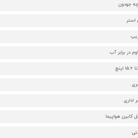
چه جودون
 استر
زیپ
وم در برابر آب
ری
 اداری
ل کابین هواپیما
تی