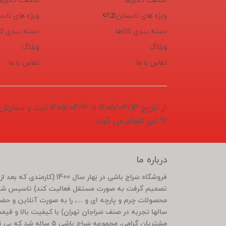
شگفت انگیزها
شگفت انگیزها
ویژه های تابستان⛱️🍉
ویژه های تابس
دسته بندی کالاها
دسته بندی کال
وبلاگ
وبلاگ
تماس با ما
تماس با ما
از تاریخ 1405/04/13 تا 6
17 تیر انجام می گردد.
درباره ما
تصمیم گرفت به صورت مستقل فعالیت کند) تاسیس شد 
محصولات چرم و پارچه ای و ...، را به صورت آنلاین و ح
سالها تجربه در صنف سَراجان تهران) با کیفیت بالا و قی
مشتریان گرامی، مجموعه سَ