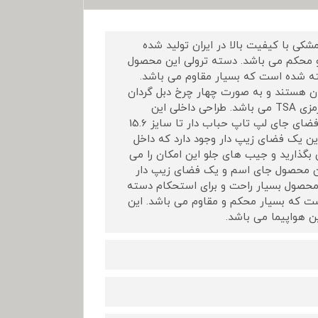
PIERRE CARDI مدل PNEW12440-"18 دارای رنگ مشکی با کیفیت بالا در ایران تولید شده
 و محکم می باشد. دسته ترولی این محصول
ه شده است که بسیار مقاوم می باشد.
ک و PU بوده که فوق العاده روان هستند و به صورت چهار چرخ دبل گردان
360 می باشد. زیپ اصلی این محصول نمره ده دوبل می باشد و دارای قفل رمزی TSA می باشد. طراحی داخلی این
محصول بسیار شیک از آستر پلی استر می باشد و در قسمت درب آن یک فضای جای لپ تاپ حباب دار تا سایز 15.6
ین یک فضای زیپ دار وجود دارد که داخل
 بگذارید و جیب های جلو این امکان را می
ین محصول جای اسم و یک فضای زیپ دار
ن محصول بسیار راحت و برای استحکام دسته
 که بسیار محکم و مقاوم می باشد. این
ن هواپیما می باشد.