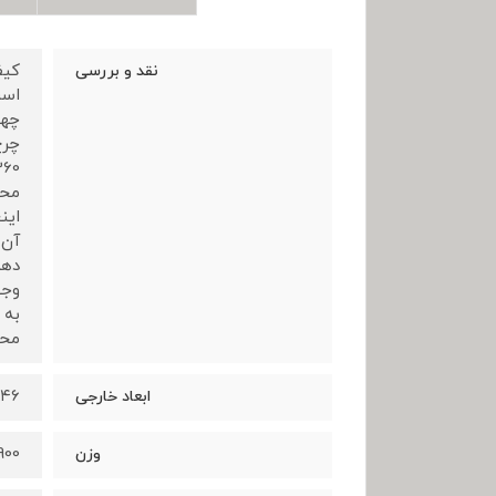
نقد و بررسی
است
چها
این
آن 
دهد
وجو
به 
محص
۴5x۴6
ابعاد خارجی
3900 
وزن