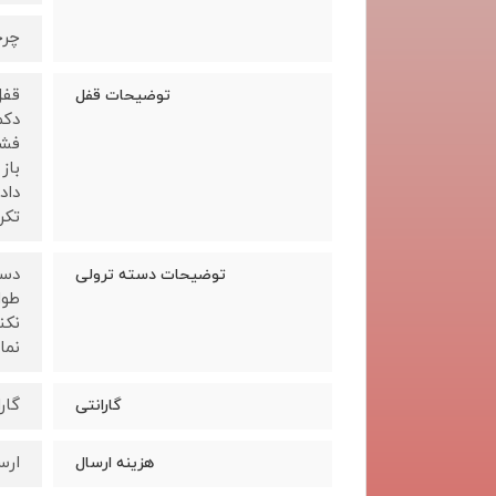
چرخ
توضیحات قفل
دکم
فشا
باز
داد
تکرا
دست
توضیحات دسته ترولی
طول
نکن
نما
گار
گارانتی
ارس
هزینه ارسال