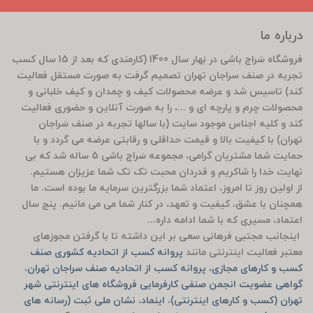
درباره ما
فروشگاه سَراج باشی در بَهار سال 1400 (کارمندی که بعد از 15 سال کسب
تجربه در صنف سراجان تهران تصمیم گرفت به صورت مستقل فعالیت
کند) تاسیس شد و عرضه محصولات کیف و چمدان و کیف خلبانی و
محصولات چرم و پارچه ای و ...، را به صورت آنلاین و حضوری فعالیت
کند و کلیه اجناس موجود سایت (با سالها تجربه در صنف سَراجان
تهران) با کیفیت بالا و قیمت حداقلی و رقابتی عرضه می گردد و با
حمایت شما مشتریان گرامی، مجموعه سَراج باشی 5 ساله شد که بی
نهایت خدا را شاکریم و قدردان محبت تک تک شما عزیزان هستیم.
از اولین روز تا امروز، اعتماد شما بزرگترین سرمایه ما بوده است. ما
همچنان با عشق، کیفیت و تعهد، در کنار شما می می مانیم. پنج سال
اعتماد، مسیری که با شما ادامه داره...
اینجانب مجتبی فرهانی سعی بر این داشته تا با گرفتن مجوزهای
معتبر فعالیت اینترنتی مانند
پروانه کسب از اتحادیه کشوری صنف
کسب و کارهای مجازی، پروانه کسب از اتحادیه صنف سراجان تهران
،
گواهی عضویت انجمن صنفی کارفرمایی فروشگاه های اینترنتی شهر
تهران (کسب و کارهای اینترنتی)
،
اینماد
،
نشان ملی ثبت (رسانه های