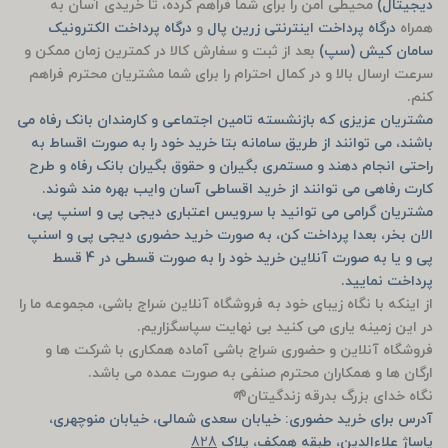
دیجیتال)
محیطی امن را برای شما فراهم کرده، تا خریدی آسان به
همراه
درگاه پرداخت اینترنتی زرین پال
و
درگاه پرداخت الکترونیک
سامان کیش (سپ)
بعد از ثبت و سفارش کالا در کمترین زمان ممکن و
سرعت ارسال بالا و در کمال احترام را برای شما مشتریان محترم فراهم
کنم.
مشتریان عزیزی که بازنشسته تامین اجتماعی و کارمندان بانک رفاه می
باشند، می توانند از طریق سامانه بتا خرید خود را به صورت اقساط به
راحتی انجام دهند و مستمری بگیران و حقوق بگیران بانک رفاه و طرح
کارت رفاهی می توانند از خرید اقساطی آسان وایب بهره مند شوند.
مشتریان گرامی می توانید با سرویس اعتباری دیجی پی و اسنپ پی،
الان بخر، بعدا پرداخت کن، به صورت خرید حضوری دیجی پی و اسنپ
پی و یا به صورت آنلاین خرید خود را به صورت قسطی در 4 قسط
پرداخت نمایید.
از اینکه با نگاه زیبای خود به فروشگاه آنلاین سَراج باشی، مجموعه ما را
در این زمینه یاری می کنید بی نهایت سپاسگزاریم.
فروشگاه آنلاین و حضوری سَراج باشی آماده همکاری با شرکت ها و
ارگان ها و همکاران محترم صنفی به صورت عمده می باشد.
نگاه خدای بزرگ بدرقه زندگیتان🌱
آدرس برای خرید حضوری: خیابان سعدی شمالی، خیابان منوچهری،
پاساژ علاءالدین، طبقه همکف، پلاک
828