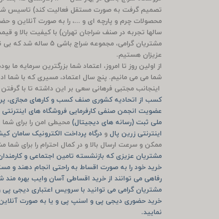
تصمیم گرفت به صورت مستقل فعالیت کند) تاسیس شد 
محصولات چرم و پارچه ای و ...، را به صورت آنلاین و ح
سالها تجربه در صنف سَراجان تهران) با کیفیت بالا و قی
مشتریان گرامی، مجموعه سَ
عزیزان هستیم.
از اولین روز تا امروز، اعتماد شما بزرگترین سرمایه ما ب
شما می می مانیم. پنج سال اعتماد، مسیری که با شما ادام
اینجانب مجتبی فرهانی سعی بر این داشته تا با گرفتن م
کسب از اتحادیه کشوری صنف کسب و کارهای مجازی، پرو
عضویت انجمن صنفی کارفرمایی فروشگاه های اینترنتی ش
ملی ثبت (رسانه های دیجیتال)
محیطی امن را برای شما ف
اینترنتی زرین پال
و
درگاه پرداخت الکترونیک سامان ک
ممکن و سرعت ارسال بالا و در کمال احترام را برای شما 
مشتریان عزیزی که بازنشسته تامین اجتماعی و کارمندان ب
خرید خود را به صورت اقساط به راحتی انجام دهند و مست
رفاهی می توانند از خرید اقساطی آسان وایب بهره مند ش
مشتریان گرامی می توانید با سرویس اعتباری دیجی پی و
نمایید.