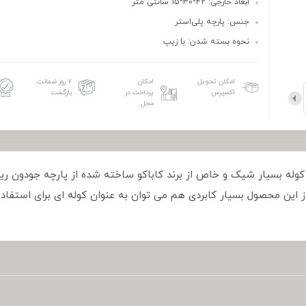
ابعاد خارجی: 42*30*15 سانتی متر
جنس: پارچه پلی‌استر
نحوه بسته شدن: با زیپ
امکان تحویل
امکان
۷ روز ضمانت
اکسپرس
پرداخت در
بازگشت
محل
شتی کاباکو KABAQOO مدل SBK357 یک کوله بسیار شیک و خاص از برند کاباکو ساخته شده از پا
این محصول بسیار کابردی هم می توان به عنوان کوله ای برای استفاده ر