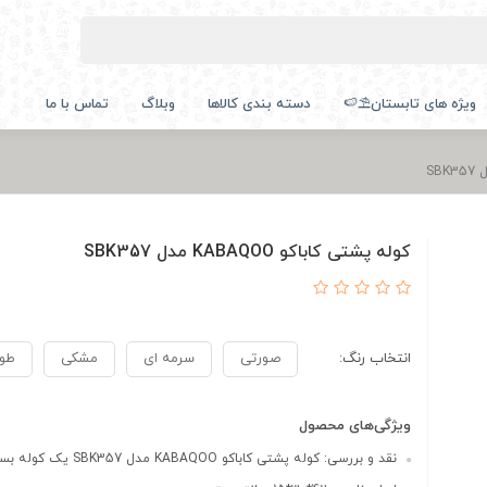
ویژه های تابستان⛱️🍉
دسته بندی کالاها
وبلاگ
تماس با ما
کوله پشتی کاباکو KABAQOO مدل SBK357
انتخاب رنگ:
صورتی
سرمه ای
مشکی
طو
ویژگی‌های محصول
نقد و بررسی: کوله پشتی کاباکو KABAQOO مدل SBK357 یک کوله بسیار...