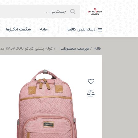
دسته‌بندی کالاها
خانه
شگفت انگیزها
خانه
فهرست محصولات
کوله پشتی کاباکو KABAQOO مدل SBK357