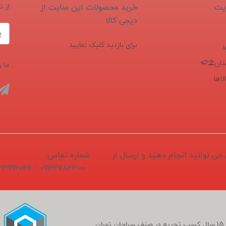
یت
خرید محصولات این سایت از
از 
دیجی کالا
برای بازدید کلیک نمایید
تان⛱️🍉
ما ر
اها
1405/04/1 ثبت و سفارش می توانید انجام دهید و ارسال از
شماره تماس:
09122782300 - 02133996046
فروشگاه سَراج باشی در بَهار سال 1400 (کارمندی که بعد از 15 سال کسب تجربه در صنف سراجان تهران