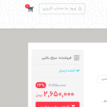
0
ورود به حساب کاربری
فروشنده: سراج باشی
آماده ارسال
سی
24%
3,450,000
2,650,000
تومان
افزودن به سبدخرید