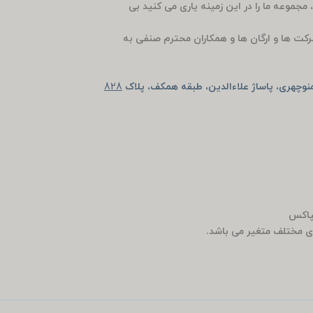
، مجموعه ما را در این زمینه یاری می کنید بی
رکت ها و ارگان ها و همکاران محترم صنفی به
وچهری، پاساژ علاءالدین، طبقه همکف، پلاک
828
ی مختلف متغیر می باشد.