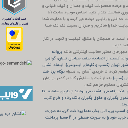
و عرضه محصولات کیف و چمدان و کیف خلبانی و
ضوری فعالیت کند و کلیه اجناس موجود سایت (با
مت حداقلی و رقابتی عرضه می گردد و با حمایت شما
راج باشی 5 ساله شد که بی نهایت خدا را شاکریم و قدردان محبت تک تک شما
وده است. ما همچنان با عشق، کیفیت و تعهد، در کنار
ه داره...
جوزهای معتبر فعالیت اینترنتی مانند
پروانه
انه کسب از اتحادیه صنف سراجان تهران
،
گواهی
هر تهران (کسب و کارهای اینترنتی)
،
اینماد
،
نشان
راهم کرده، تا خریدی آسان به همراه
درگاه پرداخت
یش (سپ)
بعد از ثبت و سفارش کالا در کمترین زمان
مشتریان محترم فراهم کنم.
انک رفاه می باشند، می توانند از طریق سامانه بتا
مری بگیران و حقوق بگیران بانک رفاه و طرح کارت
وند.
 اسنپ پی، الان بخر، بعدا پرداخت کن، به صورت
خرید حضوری دیجی پی و اسنپ پی و یا به صورت آنلاین خرید خود را به صورت قسطی در 4 قسط پرداخت