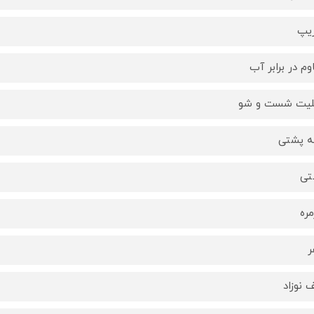
زیپ
وم در برابر آب
لیت شست و شو
ه پشتی
تی
مره
ر
 نوزاد