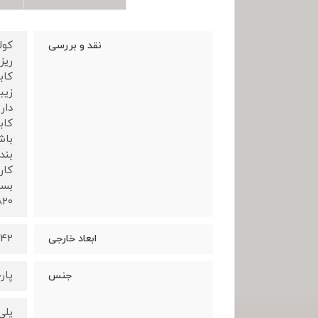
نقد و بررسی
ریز
کاب
زیب
دار
کاب
باش
بند
کار
بسی
820 گرم می ب
42*30*15 سانتی متر
ابعاد خارجی
پار
جنس
پلی