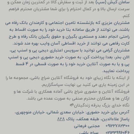
سامان کیش (سپ)
بعد از ثبت و سفارش کالا در کمترین زمان ممکن و
سرعت ارسال بالا و در کمال احترام را برای شما مشتریان محترم فراهم
کنم.
مشتریان عزیزی که بازنشسته تامین اجتماعی و کارمندان بانک رفاه می
باشند، می توانند از طریق سامانه بتا خرید خود را به صورت اقساط به
راحتی انجام دهند و مستمری بگیران و حقوق بگیران بانک رفاه و طرح
کارت رفاهی می توانند از خرید اقساطی آسان وایب بهره مند شوند.
مشتریان گرامی می توانید با سرویس اعتباری دیجی پی و اسنپ پی،
الان بخر، بعدا پرداخت کن، به صورت خرید حضوری دیجی پی و اسنپ
پی و یا به صورت آنلاین خرید خود را به صورت قسطی در 4 قسط
پرداخت نمایید.
از اینکه با نگاه زیبای خود به فروشگاه آنلاین سَراج باشی، مجموعه ما را
در این زمینه یاری می کنید بی نهایت سپاسگزاریم.
فروشگاه آنلاین و حضوری سَراج باشی آماده همکاری با شرکت ها و
ارگان ها و همکاران محترم صنفی به صورت عمده می باشد.
نگاه خدای بزرگ بدرقه زندگیتان🌱
آدرس برای خرید حضوری: خیابان سعدی شمالی، خیابان منوچهری،
پاساژ علاءالدین، طبقه همکف، پلاک
828
09122782300 مجتبی فرهانی
02133996046 سراج باشی