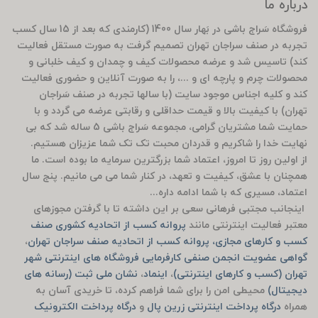
درباره ما
فروشگاه سَراج باشی در بَهار سال 1400 (کارمندی که بعد از 15 سال کسب
تجربه در صنف سراجان تهران تصمیم گرفت به صورت مستقل فعالیت
کند) تاسیس شد و عرضه محصولات کیف و چمدان و کیف خلبانی و
محصولات چرم و پارچه ای و ...، را به صورت آنلاین و حضوری فعالیت
کند و کلیه اجناس موجود سایت (با سالها تجربه در صنف سَراجان
تهران) با کیفیت بالا و قیمت حداقلی و رقابتی عرضه می گردد و با
حمایت شما مشتریان گرامی، مجموعه سَراج باشی 5 ساله شد که بی
نهایت خدا را شاکریم و قدردان محبت تک تک شما عزیزان هستیم.
از اولین روز تا امروز، اعتماد شما بزرگترین سرمایه ما بوده است. ما
همچنان با عشق، کیفیت و تعهد، در کنار شما می می مانیم. پنج سال
اعتماد، مسیری که با شما ادامه داره...
اینجانب مجتبی فرهانی سعی بر این داشته تا با گرفتن مجوزهای
معتبر فعالیت اینترنتی مانند
پروانه کسب از اتحادیه کشوری صنف
کسب و کارهای مجازی، پروانه کسب از اتحادیه صنف سراجان تهران
،
گواهی عضویت انجمن صنفی کارفرمایی فروشگاه های اینترنتی شهر
تهران (کسب و کارهای اینترنتی)
،
اینماد
،
نشان ملی ثبت (رسانه های
دیجیتال)
محیطی امن را برای شما فراهم کرده، تا خریدی آسان به
همراه
درگاه پرداخت اینترنتی زرین پال
و
درگاه پرداخت الکترونیک