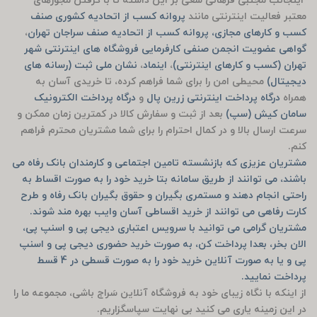
اینجانب مجتبی فرهانی سعی بر این داشته تا با گرفتن مجوزهای
معتبر فعالیت اینترنتی مانند
پروانه کسب از اتحادیه کشوری صنف
کسب و کارهای مجازی، پروانه کسب از اتحادیه صنف سراجان تهران
،
گواهی عضویت انجمن صنفی کارفرمایی فروشگاه های اینترنتی شهر
تهران (کسب و کارهای اینترنتی)
،
اینماد
،
نشان ملی ثبت (رسانه های
دیجیتال)
محیطی امن را برای شما فراهم کرده، تا خریدی آسان به
همراه
درگاه پرداخت اینترنتی زرین پال
و
درگاه پرداخت الکترونیک
سامان کیش (سپ)
بعد از ثبت و سفارش کالا در کمترین زمان ممکن و
سرعت ارسال بالا و در کمال احترام را برای شما مشتریان محترم فراهم
کنم.
مشتریان عزیزی که بازنشسته تامین اجتماعی و کارمندان بانک رفاه می
باشند، می توانند از طریق سامانه بتا خرید خود را به صورت اقساط به
راحتی انجام دهند و مستمری بگیران و حقوق بگیران بانک رفاه و طرح
کارت رفاهی می توانند از خرید اقساطی آسان وایب بهره مند شوند.
مشتریان گرامی می توانید با سرویس اعتباری دیجی پی و اسنپ پی،
الان بخر، بعدا پرداخت کن، به صورت خرید حضوری دیجی پی و اسنپ
پی و یا به صورت آنلاین خرید خود را به صورت قسطی در 4 قسط
پرداخت نمایید.
از اینکه با نگاه زیبای خود به فروشگاه آنلاین سَراج باشی، مجموعه ما را
در این زمینه یاری می کنید بی نهایت سپاسگزاریم.