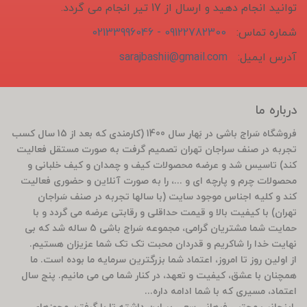
توانید انجام دهید و ارسال از 17 تیر انجام می گردد.
شماره تماس:
09122782300 - 02133996046
آدرس ایمیل:
sarajbashii@gmail.com
درباره ما
فروشگاه سَراج باشی در بَهار سال 1400 (کارمندی که بعد از 15 سال کسب
تجربه در صنف سراجان تهران تصمیم گرفت به صورت مستقل فعالیت
کند) تاسیس شد و عرضه محصولات کیف و چمدان و کیف خلبانی و
محصولات چرم و پارچه ای و ...، را به صورت آنلاین و حضوری فعالیت
کند و کلیه اجناس موجود سایت (با سالها تجربه در صنف سَراجان
تهران) با کیفیت بالا و قیمت حداقلی و رقابتی عرضه می گردد و با
حمایت شما مشتریان گرامی، مجموعه سَراج باشی 5 ساله شد که بی
نهایت خدا را شاکریم و قدردان محبت تک تک شما عزیزان هستیم.
از اولین روز تا امروز، اعتماد شما بزرگترین سرمایه ما بوده است. ما
همچنان با عشق، کیفیت و تعهد، در کنار شما می می مانیم. پنج سال
اعتماد، مسیری که با شما ادامه داره...