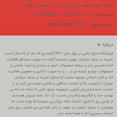
توانید انجام دهید و ارسال از 17 تیر انجام می گردد.
شماره تماس:
09122782300 - 02133996046
آدرس ایمیل:
sarajbashii@gmail.com
درباره ما
فروشگاه سَراج باشی در بَهار سال 1400 (کارمندی که بعد از 15 سال کسب
تجربه در صنف سراجان تهران تصمیم گرفت به صورت مستقل فعالیت
کند) تاسیس شد و عرضه محصولات کیف و چمدان و کیف خلبانی و
محصولات چرم و پارچه ای و ...، را به صورت آنلاین و حضوری فعالیت
کند و کلیه اجناس موجود سایت (با سالها تجربه در صنف سَراجان
تهران) با کیفیت بالا و قیمت حداقلی و رقابتی عرضه می گردد و با
حمایت شما مشتریان گرامی، مجموعه سَراج باشی 5 ساله شد که بی
نهایت خدا را شاکریم و قدردان محبت تک تک شما عزیزان هستیم.
از اولین روز تا امروز، اعتماد شما بزرگترین سرمایه ما بوده است. ما
همچنان با عشق، کیفیت و تعهد، در کنار شما می می مانیم. پنج سال
اعتماد، مسیری که با شما ادامه داره...