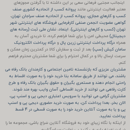
اینجانب مجتبی فرهانی سعی بر این داشته تا با گرفتن مجوزهای
معتبر فعالیت اینترنتی مانند
پروانه کسب از اتحادیه کشوری صنف
کسب و کارهای مجازی، پروانه کسب از اتحادیه صنف سراجان تهران
،
گواهی عضویت انجمن صنفی کارفرمایی فروشگاه های اینترنتی شهر
تهران (کسب و کارهای اینترنتی)
،
اینماد
،
نشان ملی ثبت (رسانه های
دیجیتال)
محیطی امن را برای شما فراهم کرده، تا خریدی آسان به
همراه
درگاه پرداخت اینترنتی زرین پال
و
درگاه پرداخت الکترونیک
سامان کیش (سپ)
بعد از ثبت و سفارش کالا در کمترین زمان ممکن و
سرعت ارسال بالا و در کمال احترام را برای شما مشتریان محترم فراهم
کنم.
مشتریان عزیزی که بازنشسته تامین اجتماعی و کارمندان بانک رفاه می
باشند، می توانند از طریق سامانه بتا خرید خود را به صورت اقساط به
راحتی انجام دهند و مستمری بگیران و حقوق بگیران بانک رفاه و طرح
کارت رفاهی می توانند از خرید اقساطی آسان وایب بهره مند شوند.
مشتریان گرامی می توانید با سرویس اعتباری دیجی پی و اسنپ پی،
الان بخر، بعدا پرداخت کن، به صورت خرید حضوری دیجی پی و اسنپ
پی و یا به صورت آنلاین خرید خود را به صورت قسطی در 4 قسط
پرداخت نمایید.
از اینکه با نگاه زیبای خود به فروشگاه آنلاین سَراج باشی، مجموعه ما را
در این زمینه یاری می کنید بی نهایت سپاسگزاریم.