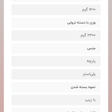
1200 گرم
وزن با دسته ترولی
2300 گرم
جنس
پارچه
پلی‌استر
نحوه بسته شدن
با زیپ