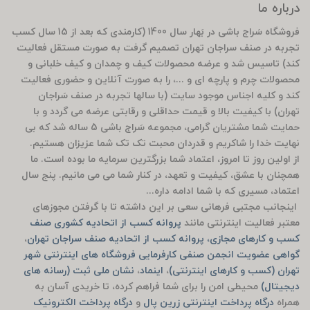
درباره ما
فروشگاه سَراج باشی در بَهار سال 1400 (کارمندی که بعد از 15 سال کسب
تجربه در صنف سراجان تهران تصمیم گرفت به صورت مستقل فعالیت
کند) تاسیس شد و عرضه محصولات کیف و چمدان و کیف خلبانی و
محصولات چرم و پارچه ای و ...، را به صورت آنلاین و حضوری فعالیت
کند و کلیه اجناس موجود سایت (با سالها تجربه در صنف سَراجان
تهران) با کیفیت بالا و قیمت حداقلی و رقابتی عرضه می گردد و با
حمایت شما مشتریان گرامی، مجموعه سَراج باشی 5 ساله شد که بی
نهایت خدا را شاکریم و قدردان محبت تک تک شما عزیزان هستیم.
از اولین روز تا امروز، اعتماد شما بزرگترین سرمایه ما بوده است. ما
همچنان با عشق، کیفیت و تعهد، در کنار شما می می مانیم. پنج سال
اعتماد، مسیری که با شما ادامه داره...
اینجانب مجتبی فرهانی سعی بر این داشته تا با گرفتن مجوزهای
معتبر فعالیت اینترنتی مانند
پروانه کسب از اتحادیه کشوری صنف
کسب و کارهای مجازی، پروانه کسب از اتحادیه صنف سراجان تهران
،
گواهی عضویت انجمن صنفی کارفرمایی فروشگاه های اینترنتی شهر
تهران (کسب و کارهای اینترنتی)
،
اینماد
،
نشان ملی ثبت (رسانه های
دیجیتال)
محیطی امن را برای شما فراهم کرده، تا خریدی آسان به
همراه
درگاه پرداخت اینترنتی زرین پال
و
درگاه پرداخت الکترونیک