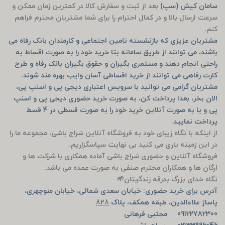
سامان کیش (سپ)
بعد از ثبت و سفارش کالا در کمترین زمان ممکن و
سرعت ارسال بالا و در کمال احترام را برای شما مشتریان محترم فراهم
کنم.
مشتریان عزیزی که بازنشسته تامین اجتماعی و کارمندان بانک رفاه می
باشند، می توانند از طریق سامانه بتا خرید خود را به صورت اقساط به
راحتی انجام دهند و مستمری بگیران و حقوق بگیران بانک رفاه و طرح
کارت رفاهی می توانند از خرید اقساطی آسان وایب بهره مند شوند.
مشتریان گرامی می توانید با سرویس اعتباری دیجی پی و اسنپ پی،
الان بخر، بعدا پرداخت کن، به صورت خرید حضوری دیجی پی و اسنپ
پی و یا به صورت آنلاین خرید خود را به صورت قسطی در 4 قسط
پرداخت نمایید.
از اینکه با نگاه زیبای خود به فروشگاه آنلاین سَراج باشی، مجموعه ما را
در این زمینه یاری می کنید بی نهایت سپاسگزاریم.
فروشگاه آنلاین و حضوری سَراج باشی آماده همکاری با شرکت ها و
ارگان ها و همکاران محترم صنفی به صورت عمده می باشد.
نگاه خدای بزرگ بدرقه زندگیتان🌱
آدرس برای خرید حضوری: خیابان سعدی شمالی، خیابان منوچهری،
پاساژ علاءالدین، طبقه همکف، پلاک
828
09122782300 مجتبی فرهانی