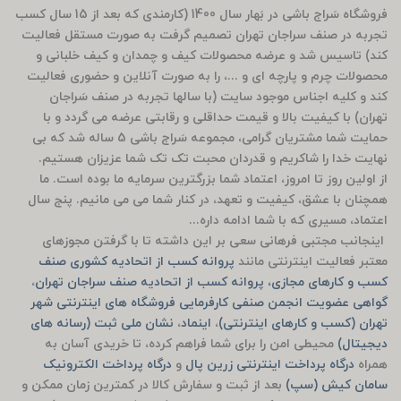
فروشگاه سَراج باشی در بَهار سال 1400 (کارمندی که بعد از 15 سال کسب
تجربه در صنف سراجان تهران تصمیم گرفت به صورت مستقل فعالیت
کند) تاسیس شد و عرضه محصولات کیف و چمدان و کیف خلبانی و
محصولات چرم و پارچه ای و ...، را به صورت آنلاین و حضوری فعالیت
کند و کلیه اجناس موجود سایت (با سالها تجربه در صنف سَراجان
تهران) با کیفیت بالا و قیمت حداقلی و رقابتی عرضه می گردد و با
حمایت شما مشتریان گرامی، مجموعه سَراج باشی 5 ساله شد که بی
نهایت خدا را شاکریم و قدردان محبت تک تک شما عزیزان هستیم.
از اولین روز تا امروز، اعتماد شما بزرگترین سرمایه ما بوده است. ما
همچنان با عشق، کیفیت و تعهد، در کنار شما می می مانیم. پنج سال
اعتماد، مسیری که با شما ادامه داره...
اینجانب مجتبی فرهانی سعی بر این داشته تا با گرفتن مجوزهای
معتبر فعالیت اینترنتی مانند
پروانه کسب از اتحادیه کشوری صنف
کسب و کارهای مجازی، پروانه کسب از اتحادیه صنف سراجان تهران
،
گواهی عضویت انجمن صنفی کارفرمایی فروشگاه های اینترنتی شهر
تهران (کسب و کارهای اینترنتی)
،
اینماد
،
نشان ملی ثبت (رسانه های
دیجیتال)
محیطی امن را برای شما فراهم کرده، تا خریدی آسان به
همراه
درگاه پرداخت اینترنتی زرین پال
و
درگاه پرداخت الکترونیک
سامان کیش (سپ)
بعد از ثبت و سفارش کالا در کمترین زمان ممکن و