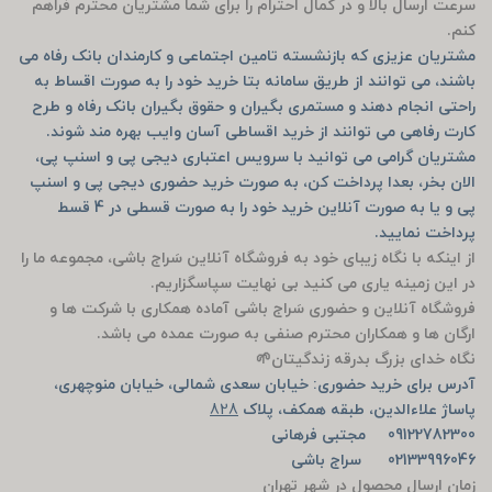
سرعت ارسال بالا و در کمال احترام را برای شما مشتریان محترم فراهم
کنم.
مشتریان عزیزی که بازنشسته تامین اجتماعی و کارمندان بانک رفاه می
باشند، می توانند از طریق سامانه بتا خرید خود را به صورت اقساط به
راحتی انجام دهند و مستمری بگیران و حقوق بگیران بانک رفاه و طرح
کارت رفاهی می توانند از خرید اقساطی آسان وایب بهره مند شوند.
مشتریان گرامی می توانید با سرویس اعتباری دیجی پی و اسنپ پی،
الان بخر، بعدا پرداخت کن، به صورت خرید حضوری دیجی پی و اسنپ
پی و یا به صورت آنلاین خرید خود را به صورت قسطی در 4 قسط
پرداخت نمایید.
از اینکه با نگاه زیبای خود به فروشگاه آنلاین سَراج باشی، مجموعه ما را
در این زمینه یاری می کنید بی نهایت سپاسگزاریم.
فروشگاه آنلاین و حضوری سَراج باشی آماده همکاری با شرکت ها و
ارگان ها و همکاران محترم صنفی به صورت عمده می باشد.
نگاه خدای بزرگ بدرقه زندگیتان🌱
آدرس برای خرید حضوری: خیابان سعدی شمالی، خیابان منوچهری،
پاساژ علاءالدین، طبقه همکف، پلاک
828
09122782300 مجتبی فرهانی
02133996046 سراج باشی
زمان ارسال محصول در شهر تهران