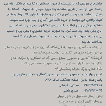
مشتریان عزیزی که بازنشسته تامین اجتماعی و کارمندان بانک رفاه می
باشند، می توانند از طریق سامانه بتا خرید خود را به صورت اقساط به
راحتی انجام دهند و مستمری بگیران و حقوق بگیران بانک رفاه و طرح
کارت رفاهی می توانند از خرید اقساطی آسان وایب بهره مند شوند.
مشتریان گرامی می توانید با سرویس اعتباری دیجی پی و اسنپ پی،
الان بخر، بعدا پرداخت کن، به صورت خرید حضوری دیجی پی و اسنپ
پی و یا به صورت آنلاین خرید خود را به صورت قسطی در 4 قسط
پرداخت نمایید.
از اینکه با نگاه زیبای خود به فروشگاه آنلاین سَراج باشی، مجموعه ما را
در این زمینه یاری می کنید بی نهایت سپاسگزاریم.
فروشگاه آنلاین و حضوری سَراج باشی آماده همکاری با شرکت ها و
ارگان ها و همکاران محترم صنفی به صورت عمده می باشد.
نگاه خدای بزرگ بدرقه زندگیتان🌱
آدرس برای خرید حضوری: خیابان سعدی شمالی، خیابان منوچهری،
پاساژ علاءالدین، طبقه همکف، پلاک
828
09122782300 مجتبی فرهانی
02133996046 سراج باشی
زمان ارسال محصول در شهر تهران
در زمان کاری کمتر از سه ساعت