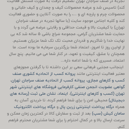
تجربه در صنف سراجان تهران تصمیم گرفت به صورت مستقل فعالیت
کند) تاسیس شد و عرضه محصولات کیف و چمدان و کیف خلبانی و
محصولات چرم و پارچه ای و ...، را به صورت آنلاین و حضوری فعالیت
کند و کلیه اجناس موجود سایت (با سالها تجربه در صنف سَراجان
تهران) با کیفیت بالا و قیمت حداقلی و رقابتی عرضه می گردد و با
حمایت شما مشتریان گرامی، مجموعه سَراج باشی 5 ساله شد که بی
نهایت خدا را شاکریم و قدردان محبت تک تک شما عزیزان هستیم.
از اولین روز تا امروز، اعتماد شما بزرگترین سرمایه ما بوده است. ما
همچنان با عشق، کیفیت و تعهد، در کنار شما می می مانیم. پنج سال
اعتماد، مسیری که با شما ادامه داره...
اینجانب مجتبی فرهانی سعی بر این داشته تا با گرفتن مجوزهای
معتبر فعالیت اینترنتی مانند
پروانه کسب از اتحادیه کشوری صنف
کسب و کارهای مجازی، پروانه کسب از اتحادیه صنف سراجان تهران
،
گواهی عضویت انجمن صنفی کارفرمایی فروشگاه های اینترنتی شهر
تهران (کسب و کارهای اینترنتی)
،
اینماد
،
نشان ملی ثبت (رسانه های
دیجیتال)
محیطی امن را برای شما فراهم کرده، تا خریدی آسان به
همراه
درگاه پرداخت اینترنتی زرین پال
و
درگاه پرداخت الکترونیک
سامان کیش (سپ)
بعد از ثبت و سفارش کالا در کمترین زمان ممکن و
سرعت ارسال بالا و در کمال احترام را برای شما مشتریان محترم فراهم
کنم.