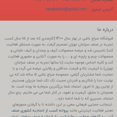
آدرس ایمیل:
sarajbashii@gmail.com
درباره ما
فروشگاه سَراج باشی در بَهار سال 1400 (کارمندی که بعد از 15 سال کسب
تجربه در صنف سراجان تهران تصمیم گرفت به صورت مستقل فعالیت
کند) تاسیس شد و عرضه محصولات کیف و چمدان و کیف خلبانی و
محصولات چرم و پارچه ای و ...، را به صورت آنلاین و حضوری فعالیت
کند و کلیه اجناس موجود سایت (با سالها تجربه در صنف سَراجان
تهران) با کیفیت بالا و قیمت حداقلی و رقابتی عرضه می گردد و با
حمایت شما مشتریان گرامی، مجموعه سَراج باشی 5 ساله شد که بی
نهایت خدا را شاکریم و قدردان محبت تک تک شما عزیزان هستیم.
از اولین روز تا امروز، اعتماد شما بزرگترین سرمایه ما بوده است. ما
همچنان با عشق، کیفیت و تعهد، در کنار شما می می مانیم. پنج سال
اعتماد، مسیری که با شما ادامه داره...
اینجانب مجتبی فرهانی سعی بر این داشته تا با گرفتن مجوزهای
معتبر فعالیت اینترنتی مانند
پروانه کسب از اتحادیه کشوری صنف
کسب و کارهای مجازی، پروانه کسب از اتحادیه صنف سراجان تهران
،