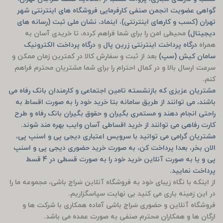
گواهی عضویت انجمن صنفی کارفرمایی فروشگاه های اینترنتی شهر
تهران (کسب و کارهای اینترنتی)
،
اینماد
،
نشان ملی ثبت (رسانه های
دیجیتال)
محیطی امن را برای شما فراهم کرده، تا خریدی آسان به
همراه
درگاه پرداخت اینترنتی زرین پال
و
درگاه پرداخت الکترونیک
سامان کیش (سپ)
بعد از ثبت و سفارش کالا در کمترین زمان ممکن و
سرعت ارسال بالا و در کمال احترام را برای شما مشتریان محترم فراهم
کنم.
مشتریان عزیزی که بازنشسته تامین اجتماعی و کارمندان بانک رفاه می
باشند، می توانند از طریق سامانه بتا خرید خود را به صورت اقساط به
راحتی انجام دهند و مستمری بگیران و حقوق بگیران بانک رفاه و طرح
کارت رفاهی می توانند از خرید اقساطی آسان وایب بهره مند شوند.
مشتریان گرامی می توانید با سرویس اعتباری دیجی پی و اسنپ پی،
الان بخر، بعدا پرداخت کن، به صورت خرید حضوری دیجی پی و اسنپ
پی و یا به صورت آنلاین خرید خود را به صورت قسطی در 4 قسط
پرداخت نمایید.
از اینکه با نگاه زیبای خود به فروشگاه آنلاین سَراج باشی، مجموعه ما را
در این زمینه یاری می کنید بی نهایت سپاسگزاریم.
فروشگاه آنلاین و حضوری سَراج باشی آماده همکاری با شرکت ها و
ارگان ها و همکاران محترم صنفی به صورت عمده می باشد.