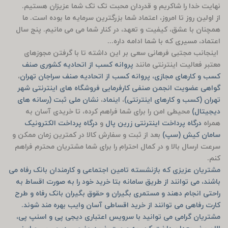
نهایت خدا را شاکریم و قدردان محبت تک تک شما عزیزان هستیم.
از اولین روز تا امروز، اعتماد شما بزرگترین سرمایه ما بوده است. ما
همچنان با عشق، کیفیت و تعهد، در کنار شما می می مانیم. پنج سال
اعتماد، مسیری که با شما ادامه داره...
اینجانب مجتبی فرهانی سعی بر این داشته تا با گرفتن مجوزهای
معتبر فعالیت اینترنتی مانند
پروانه کسب از اتحادیه کشوری صنف
کسب و کارهای مجازی، پروانه کسب از اتحادیه صنف سراجان تهران
،
گواهی عضویت انجمن صنفی کارفرمایی فروشگاه های اینترنتی شهر
تهران (کسب و کارهای اینترنتی)
،
اینماد
،
نشان ملی ثبت (رسانه های
دیجیتال)
محیطی امن را برای شما فراهم کرده، تا خریدی آسان به
همراه
درگاه پرداخت اینترنتی زرین پال
و
درگاه پرداخت الکترونیک
سامان کیش (سپ)
بعد از ثبت و سفارش کالا در کمترین زمان ممکن و
سرعت ارسال بالا و در کمال احترام را برای شما مشتریان محترم فراهم
کنم.
مشتریان عزیزی که بازنشسته تامین اجتماعی و کارمندان بانک رفاه می
باشند، می توانند از طریق سامانه بتا خرید خود را به صورت اقساط به
راحتی انجام دهند و مستمری بگیران و حقوق بگیران بانک رفاه و طرح
کارت رفاهی می توانند از خرید اقساطی آسان وایب بهره مند شوند.
مشتریان گرامی می توانید با سرویس اعتباری دیجی پی و اسنپ پی،