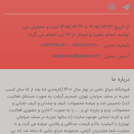
از تاریخ 1405/04/13 تا 1405/04/16 ثبت و سفارش می
توانید انجام دهید و ارسال از 17 تیر انجام می گردد.
شماره تماس:
09122782300 - 02133996046
آدرس ایمیل:
sarajbashii@gmail.com
درباره ما
فروشگاه سَراج باشی در بَهار سال 1400 (کارمندی که بعد از 15 سال کسب
تجربه در صنف سراجان تهران تصمیم گرفت به صورت مستقل فعالیت
کند) تاسیس شد و عرضه محصولات کیف و چمدان و کیف خلبانی و
محصولات چرم و پارچه ای و ...، را به صورت آنلاین و حضوری فعالیت
کند و کلیه اجناس موجود سایت (با سالها تجربه در صنف سَراجان
تهران) با کیفیت بالا و قیمت حداقلی و رقابتی عرضه می گردد و با
حمایت شما مشتریان گرامی، مجموعه سَراج باشی 5 ساله شد که بی