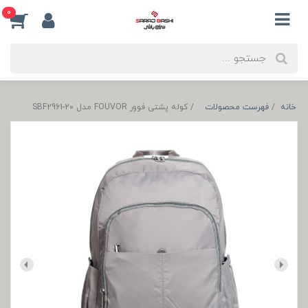
0
خانه
فهرست محصولات
کوله پشتی فوور FOUVOR مدل SBF2961-20