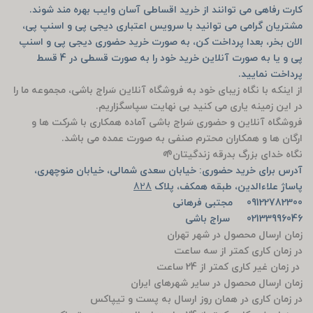
کارت رفاهی می توانند از خرید اقساطی آسان وایب بهره مند شوند.
مشتریان گرامی می توانید با سرویس اعتباری دیجی پی و اسنپ پی،
الان بخر، بعدا پرداخت کن، به صورت خرید حضوری دیجی پی و اسنپ
پی و یا به صورت آنلاین خرید خود را به صورت قسطی در 4 قسط
پرداخت نمایید.
از اینکه با نگاه زیبای خود به فروشگاه آنلاین سَراج باشی، مجموعه ما را
در این زمینه یاری می کنید بی نهایت سپاسگزاریم.
فروشگاه آنلاین و حضوری سَراج باشی آماده همکاری با شرکت ها و
ارگان ها و همکاران محترم صنفی به صورت عمده می باشد.
نگاه خدای بزرگ بدرقه زندگیتان🌱
آدرس برای خرید حضوری: خیابان سعدی شمالی، خیابان منوچهری،
پاساژ علاءالدین، طبقه همکف، پلاک
828
09122782300 مجتبی فرهانی
02133996046 سراج باشی
زمان ارسال محصول در شهر تهران
در زمان کاری کمتر از سه ساعت
در زمان غیر کاری کمتر از 24 ساعت
زمان ارسال محصول در سایر شهرهای ایران
در زمان کاری در همان روز ارسال به پست و تیپاکس