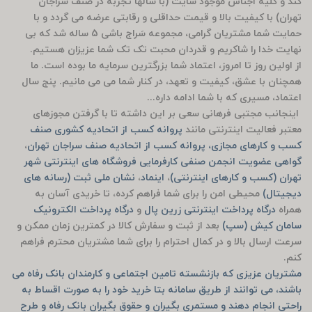
کند و کلیه اجناس موجود سایت (با سالها تجربه در صنف سَراجان
تهران) با کیفیت بالا و قیمت حداقلی و رقابتی عرضه می گردد و با
حمایت شما مشتریان گرامی، مجموعه سَراج باشی 5 ساله شد که بی
نهایت خدا را شاکریم و قدردان محبت تک تک شما عزیزان هستیم.
از اولین روز تا امروز، اعتماد شما بزرگترین سرمایه ما بوده است. ما
همچنان با عشق، کیفیت و تعهد، در کنار شما می می مانیم. پنج سال
اعتماد، مسیری که با شما ادامه داره...
اینجانب مجتبی فرهانی سعی بر این داشته تا با گرفتن مجوزهای
معتبر فعالیت اینترنتی مانند
پروانه کسب از اتحادیه کشوری صنف
کسب و کارهای مجازی، پروانه کسب از اتحادیه صنف سراجان تهران
،
گواهی عضویت انجمن صنفی کارفرمایی فروشگاه های اینترنتی شهر
تهران (کسب و کارهای اینترنتی)
،
اینماد
،
نشان ملی ثبت (رسانه های
دیجیتال)
محیطی امن را برای شما فراهم کرده، تا خریدی آسان به
همراه
درگاه پرداخت اینترنتی زرین پال
و
درگاه پرداخت الکترونیک
سامان کیش (سپ)
بعد از ثبت و سفارش کالا در کمترین زمان ممکن و
سرعت ارسال بالا و در کمال احترام را برای شما مشتریان محترم فراهم
کنم.
مشتریان عزیزی که بازنشسته تامین اجتماعی و کارمندان بانک رفاه می
باشند، می توانند از طریق سامانه بتا خرید خود را به صورت اقساط به
راحتی انجام دهند و مستمری بگیران و حقوق بگیران بانک رفاه و طرح