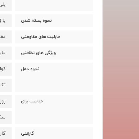
پلی
با 
نحوه بسته شدن
مقا
قابلیت های مقاومتی
قاب
ویژگی های نظافتی
کول
نحوه حمل
تک 
روز
مناسب برای
سف
گار
گارانتی