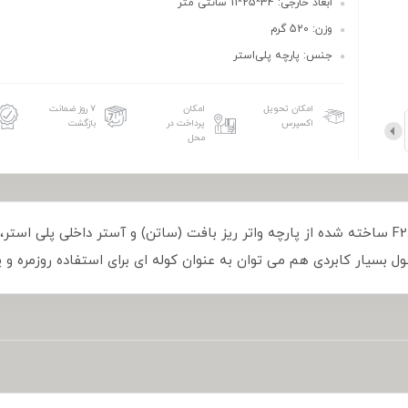
ابعاد خارجی: 34*25*11 سانتی متر
وزن: 520 گرم
جنس: پارچه پلی‌استر
امکان تحویل
امکان
۷ روز ضمانت
اکسپرس
پرداخت در
بازگشت
محل
کوله پشتی (تک بند) فوور FOUVOR مدل F2828-22 ساخته شده از پارچه واتر ریز بافت (ساتن) و آس
سیار کابردی هم می توان به عنوان کوله ای برای استفاده روزمره و یا 