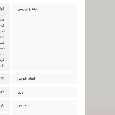
نقد و بررسی
است
هم 
که 
دیو
شما
قسم
دست
را 
کرد
وزن 
34*25*11 سانتی مت
ابعاد خارجی
520 گر
وزن
پار
جنس