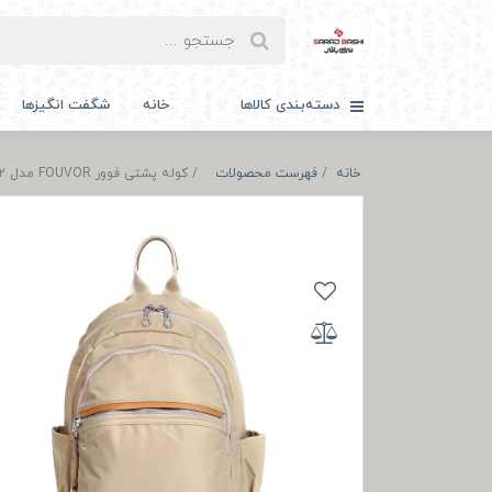
دسته‌بندی کالاها
خانه
شگفت انگیزها
خانه
فهرست محصولات
کوله پشتی فوور FOUVOR مدل F2828-22