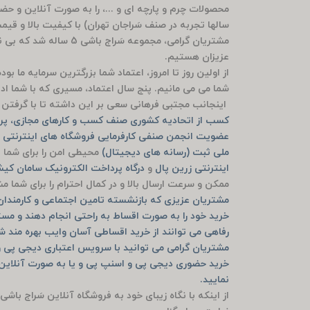
محصولات چرم و پارچه ای و ...، را به صورت آنلاین و ح
سالها تجربه در صنف سَراجان تهران) با کیفیت بالا و قی
مشتریان گرامی، مجموعه سَ
عزیزان هستیم.
از اولین روز تا امروز، اعتماد شما بزرگترین سرمایه ما ب
شما می می مانیم. پنج سال اعتماد، مسیری که با شما ادام
اینجانب مجتبی فرهانی سعی بر این داشته تا با گرفتن م
کسب از اتحادیه کشوری صنف کسب و کارهای مجازی، پرو
عضویت انجمن صنفی کارفرمایی فروشگاه های اینترنتی ش
ملی ثبت (رسانه های دیجیتال)
محیطی امن را برای شما ف
اینترنتی زرین پال
و
درگاه پرداخت الکترونیک سامان ک
ممکن و سرعت ارسال بالا و در کمال احترام را برای شما 
مشتریان عزیزی که بازنشسته تامین اجتماعی و کارمندان ب
خرید خود را به صورت اقساط به راحتی انجام دهند و مست
رفاهی می توانند از خرید اقساطی آسان وایب بهره مند ش
مشتریان گرامی می توانید با سرویس اعتباری دیجی پی و
نمایید.
از اینکه با نگاه زیبای خود به فروشگاه آنلاین سَراج باشی