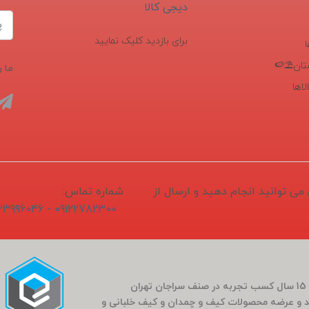
دیجی کالا
برای بازدید کلیک نمایید
تان⛱️🍉
ما ر
اها
1405/04/1 ثبت و سفارش می توانید انجام دهید و ارسال از
شماره تماس:
09122782300 - 02133996046
فروشگاه سَراج باشی در بَهار سال 1400 (کارمندی که بعد از 15 سال کسب تجربه در صنف سراجان تهران
و عرضه محصولات کیف و چمدان و کیف خلبانی و