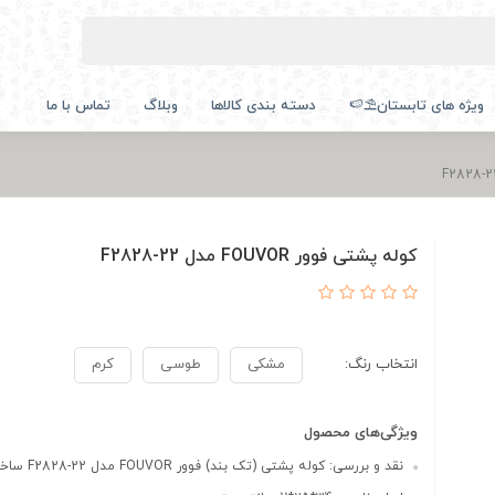
ویژه های تابستان⛱️🍉
دسته بندی کالاها
وبلاگ
تماس با ما
کوله پشتی فوور FOUVOR مدل F2828-22
انتخاب رنگ:
مشکی
طوسی
کرم
ویژگی‌های محصول
نقد و بررسی: کوله پشتی (تک بند) فوور FOUVOR مدل F2828-22 ساخته...