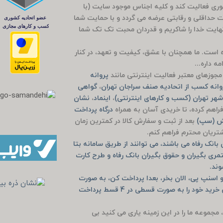
ضوری فعالیت کند و کلیه اجناس موجود سایت (با
مت حداقلی و رقابتی عرضه می گردد و با حمایت شما
راج باشی 5 ساله شد که بی نهایت خدا را شاکریم و قدردان محبت تک تک شما
وده است. ما همچنان با عشق، کیفیت و تعهد، در کنار
ه داره...
جوزهای معتبر فعالیت اینترنتی مانند
پروانه
انه کسب از اتحادیه صنف سراجان تهران
،
گواهی
هر تهران (کسب و کارهای اینترنتی)
،
اینماد
،
نشان
راهم کرده، تا خریدی آسان به همراه
درگاه پرداخت
یش (سپ)
بعد از ثبت و سفارش کالا در کمترین زمان
مشتریان محترم فراهم کنم.
انک رفاه می باشند، می توانند از طریق سامانه بتا
مری بگیران و حقوق بگیران بانک رفاه و طرح کارت
وند.
 اسنپ پی، الان بخر، بعدا پرداخت کن، به صورت
خرید حضوری دیجی پی و اسنپ پی و یا به صورت آنلاین خرید خود را به صورت قسطی در 4 قسط پرداخت
، مجموعه ما را در این زمینه یاری می کنید بی