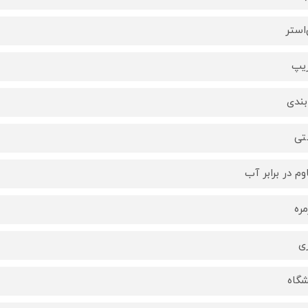
‌استر
زیپ
بندی
تی
وم در برابر آب
مره
ری
شگاه