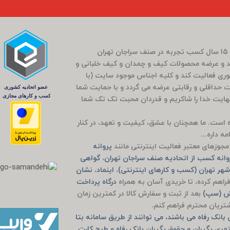
فروشگاه سَراج باشی در بَهار سال 1400 (کارمندی که بعد از 15 سال کسب تجربه در صنف سراجان تهران
و عرضه محصولات کیف و چمدان و کیف خلبانی و
ضوری فعالیت کند و کلیه اجناس موجود سایت (با
مت حداقلی و رقابتی عرضه می گردد و با حمایت شما
راج باشی 5 ساله شد که بی نهایت خدا را شاکریم و قدردان محبت تک تک شما
وده است. ما همچنان با عشق، کیفیت و تعهد، در کنار
ه داره...
جوزهای معتبر فعالیت اینترنتی مانند
پروانه
انه کسب از اتحادیه صنف سراجان تهران
،
گواهی
هر تهران (کسب و کارهای اینترنتی)
،
اینماد
،
نشان
راهم کرده، تا خریدی آسان به همراه
درگاه پرداخت
یش (سپ)
بعد از ثبت و سفارش کالا در کمترین زمان
مشتریان محترم فراهم کنم.
انک رفاه می باشند، می توانند از طریق سامانه بتا
مری بگیران و حقوق بگیران بانک رفاه و طرح کارت