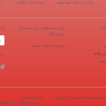
پرداخت در محل شهر تهران
۷ روز ضمانت بازگشت
ار
یت
خرید محصولات این سایت از
از 
دیجی کالا
برای بازدید کلیک نمایید
تان⛱️🍉
ما ر
اها
1405/04/1 ثبت و سفارش می توانید انجام دهید و ارسال از
شماره تماس:
09122782300 - 02133996046