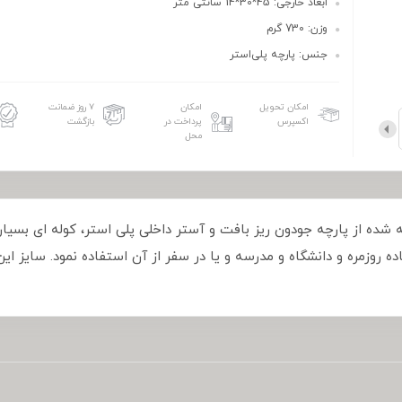
ابعاد خارجی: 45*30*14 سانتی متر
وزن: 730 گرم
جنس: پارچه پلی‌استر
امکان تحویل
امکان
۷ روز ضمانت
اکسپرس
پرداخت در
بازگشت
محل
ی آوکینگ AOKING مدل A86162 ساخته شده از پارچه جودون ریز بافت و آستر داخلی پلی استر
ده روزمره و دانشگاه و مدرسه و یا در سفر از آن استفاده نمود. سایز 