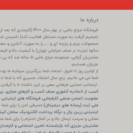
درباره ما
تصمیم گرفت به صورت مستقل فعالیت کند) تاسیس شد 
محصولات چرم و پارچه ای و ...، را به صورت آنلاین و ح
سالها تجربه در صنف سَراجان تهران) با کیفیت بالا و قی
مشتریان گرامی، مجموعه سَ
عزیزان هستیم.
از اولین روز تا امروز، اعتماد شما بزرگترین سرمایه ما ب
شما می می مانیم. پنج سال اعتماد، مسیری که با شما ادام
اینجانب مجتبی فرهانی سعی بر این داشته تا با گرفتن م
کسب از اتحادیه کشوری صنف کسب و کارهای مجازی، پرو
عضویت انجمن صنفی کارفرمایی فروشگاه های اینترنتی ش
ملی ثبت (رسانه های دیجیتال)
محیطی امن را برای شما ف
اینترنتی زرین پال
و
درگاه پرداخت الکترونیک سامان ک
ممکن و سرعت ارسال بالا و در کمال احترام را برای شما 
مشتریان عزیزی که بازنشسته تامین اجتماعی و کارمندان ب
خرید خود را به صورت اقساط به راحتی انجام دهند و مست