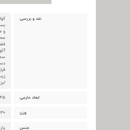
نقد و بررسی
بسی
و م
محص
آئو
دست
قرا
زیپ
این م
45*30*14 سانتی مت
ابعاد خارجی
730 گ
وزن
پار
جنس