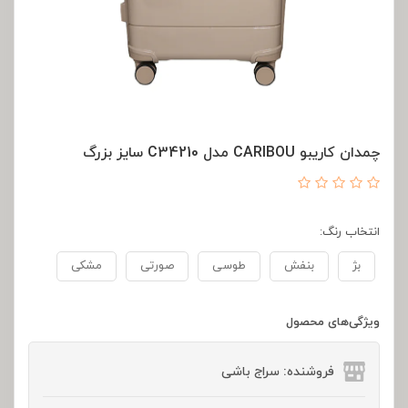
چمدان کاریبو CARIBOU مدل C34210 سایز بزرگ
انتخاب رنگ:
بژ
بنفش
طوسی
صورتی
مشکی
ویژگی‌های محصول
فروشنده: سراج باشی