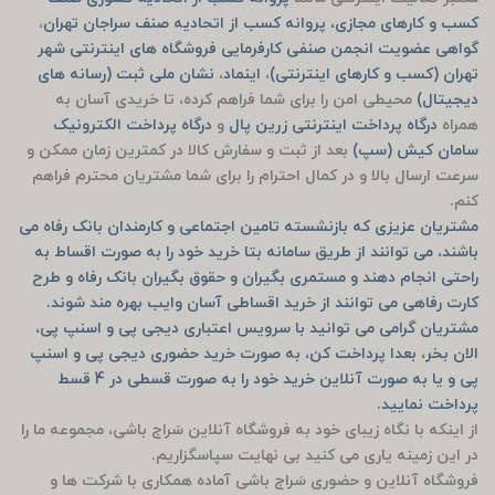
کسب و کارهای مجازی، پروانه کسب از اتحادیه صنف سراجان تهران
،
گواهی عضویت انجمن صنفی کارفرمایی فروشگاه های اینترنتی شهر
تهران (کسب و کارهای اینترنتی)
،
اینماد
،
نشان ملی ثبت (رسانه های
دیجیتال)
محیطی امن را برای شما فراهم کرده، تا خریدی آسان به
همراه
درگاه پرداخت اینترنتی زرین پال
و
درگاه پرداخت الکترونیک
سامان کیش (سپ)
بعد از ثبت و سفارش کالا در کمترین زمان ممکن و
سرعت ارسال بالا و در کمال احترام را برای شما مشتریان محترم فراهم
کنم.
مشتریان عزیزی که بازنشسته تامین اجتماعی و کارمندان بانک رفاه می
باشند، می توانند از طریق سامانه بتا خرید خود را به صورت اقساط به
راحتی انجام دهند و مستمری بگیران و حقوق بگیران بانک رفاه و طرح
کارت رفاهی می توانند از خرید اقساطی آسان وایب بهره مند شوند.
مشتریان گرامی می توانید با سرویس اعتباری دیجی پی و اسنپ پی،
الان بخر، بعدا پرداخت کن، به صورت خرید حضوری دیجی پی و اسنپ
پی و یا به صورت آنلاین خرید خود را به صورت قسطی در 4 قسط
پرداخت نمایید.
از اینکه با نگاه زیبای خود به فروشگاه آنلاین سَراج باشی، مجموعه ما را
در این زمینه یاری می کنید بی نهایت سپاسگزاریم.
فروشگاه آنلاین و حضوری سَراج باشی آماده همکاری با شرکت ها و