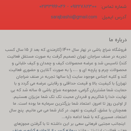
شماره تماس:
09122782300 - 02133996046
آدرس ایمیل:
sarajbashii@gmail.com
درباره ما
فروشگاه سَراج باشی در بَهار سال 1400 (کارمندی که بعد از 15 سال کسب
تجربه در صنف سراجان تهران تصمیم گرفت به صورت مستقل فعالیت
کند) تاسیس شد و عرضه محصولات کیف و چمدان و کیف خلبانی و
محصولات چرم و پارچه ای و ...، را به صورت آنلاین و حضوری فعالیت
کند و کلیه اجناس موجود سایت (با سالها تجربه در صنف سَراجان
تهران) با کیفیت بالا و قیمت حداقلی و رقابتی عرضه می گردد و با
حمایت شما مشتریان گرامی، مجموعه سَراج باشی 5 ساله شد که بی
نهایت خدا را شاکریم و قدردان محبت تک تک شما عزیزان هستیم.
از اولین روز تا امروز، اعتماد شما بزرگترین سرمایه ما بوده است. ما
همچنان با عشق، کیفیت و تعهد، در کنار شما می می مانیم. پنج سال
اعتماد، مسیری که با شما ادامه داره...
اینجانب مجتبی فرهانی سعی بر این داشته تا با گرفتن مجوزهای
معتبر فعالیت اینترنتی مانند
پروانه کسب از اتحادیه کشوری صنف