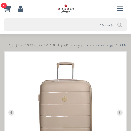
0
خانه
فهرست محصولات
چمدان کاریبو CARIBOU مدل C34210 سایز بزرگ