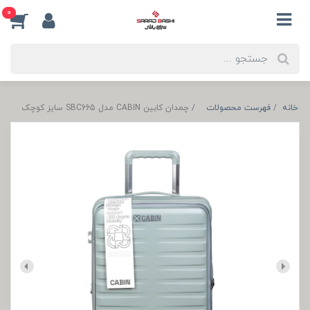
0
خانه
فهرست محصولات
چمدان کابین CABIN مدل SBC665 سایز کوچک