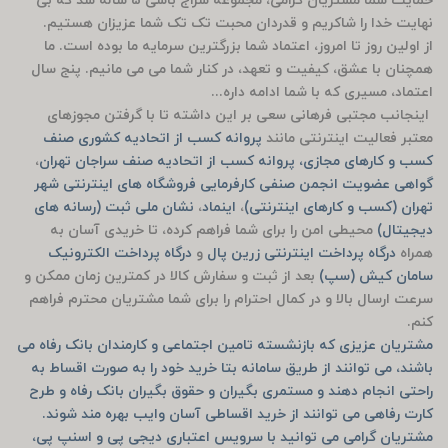
حمایت شما مشتریان گرامی، مجموعه سَراج باشی 5 ساله شد که بی
نهایت خدا را شاکریم و قدردان محبت تک تک شما عزیزان هستیم.
از اولین روز تا امروز، اعتماد شما بزرگترین سرمایه ما بوده است. ما
همچنان با عشق، کیفیت و تعهد، در کنار شما می می مانیم. پنج سال
اعتماد، مسیری که با شما ادامه داره...
اینجانب مجتبی فرهانی سعی بر این داشته تا با گرفتن مجوزهای
معتبر فعالیت اینترنتی مانند
پروانه کسب از اتحادیه کشوری صنف
کسب و کارهای مجازی، پروانه کسب از اتحادیه صنف سراجان تهران
،
گواهی عضویت انجمن صنفی کارفرمایی فروشگاه های اینترنتی شهر
تهران (کسب و کارهای اینترنتی)
،
اینماد
،
نشان ملی ثبت (رسانه های
دیجیتال)
محیطی امن را برای شما فراهم کرده، تا خریدی آسان به
همراه
درگاه پرداخت اینترنتی زرین پال
و
درگاه پرداخت الکترونیک
سامان کیش (سپ)
بعد از ثبت و سفارش کالا در کمترین زمان ممکن و
سرعت ارسال بالا و در کمال احترام را برای شما مشتریان محترم فراهم
کنم.
مشتریان عزیزی که بازنشسته تامین اجتماعی و کارمندان بانک رفاه می
باشند، می توانند از طریق سامانه بتا خرید خود را به صورت اقساط به
راحتی انجام دهند و مستمری بگیران و حقوق بگیران بانک رفاه و طرح
کارت رفاهی می توانند از خرید اقساطی آسان وایب بهره مند شوند.
مشتریان گرامی می توانید با سرویس اعتباری دیجی پی و اسنپ پی،