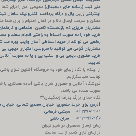
ملی ثبت (رسانه های دیجیتال)
محیطی امن را برای شما ف
اینترنتی زرین پال
و
درگاه پرداخت الکترونیک سامان ک
ممکن و سرعت ارسال بالا و در کمال احترام را برای شما 
مشتریان عزیزی که بازنشسته تامین اجتماعی و کارمندان ب
خرید خود را به صورت اقساط به راحتی انجام دهند و مست
رفاهی می توانند از خرید اقساطی آسان وایب بهره مند ش
مشتریان گرامی می توانید با سرویس اعتباری دیجی پی و
نمایید.
از اینکه با نگاه زیبای خود به فروشگاه آنلاین سَراج باشی
نهایت سپاسگزاریم.
فروشگاه آنلاین و حضوری سَراج باشی آماده همکاری با ش
صورت عمده می باشد.
نگاه خدای بزرگ بدرقه زندگیتان🌱
آدرس برای خرید حضوری: خیابان سعدی شمالی، خیابان من
09122782300 مجتبی فرهانی
02133996046 سراج باشی
زمان ارسال محصول در شهر تهران
در زمان کاری کمتر از سه ساعت