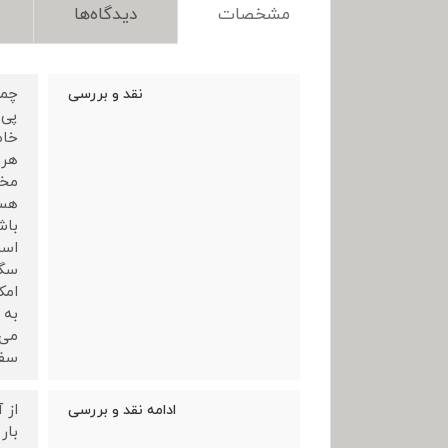
مشخصات
دیدگاه‌ها
نقد و بررسی
پی 
خاص
هر 
باش
است
سگک
امک
به 
می 
سفر
ادامه نقد و بررسی
بار