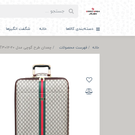
دسته‌بندی کالاها
خانه
شگفت انگیزها
خانه
فهرست محصولات
چمدان طرح گوچی مدل T3012-20 سایز کوچک