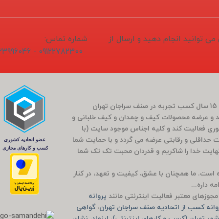
1405/04/1 ثبت و سفارش می توانید انجام دهید و ارسال از
شماره تماس:
09122782300 - 02133996046
فروشگاه سَراج باشی در بَهار سال 1400 (کارمندی که بعد از 15 سال کسب تجربه در صنف سراجان تهران
و عرضه محصولات کیف و چمدان و کیف خلبانی و
ضوری فعالیت کند و کلیه اجناس موجود سایت (با
مت حداقلی و رقابتی عرضه می گردد و با حمایت شما
راج باشی 5 ساله شد که بی نهایت خدا را شاکریم و قدردان محبت تک تک شما
وده است. ما همچنان با عشق، کیفیت و تعهد، در کنار
ه داره...
جوزهای معتبر فعالیت اینترنتی مانند
پروانه
انه کسب از اتحادیه صنف سراجان تهران
،
گواهی
هر تهران (کسب و کارهای اینترنتی)
،
اینماد
،
نشان