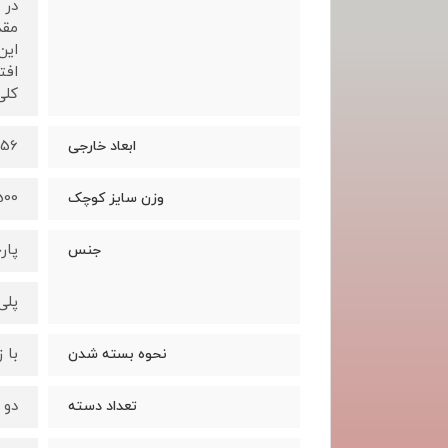
در 
مقد
این
افت
کلی
56*37*21 سانتی متر
ابعاد خارجی
3500 
وزن سایز کوچک
پار
جنس
پلی
با 
نحوه بسته شدن
دو 
تعداد دسته