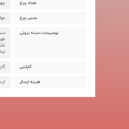
چها
تعداد چرخ
مواد 
جنس چرخ
دست
توضیحات دسته ترولی
طول
نکن
نما
گار
گارانتی
ارس
هزینه ارسال