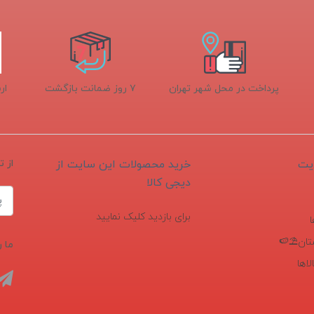
پرداخت در محل شهر تهران
۷ روز ضمانت بازگشت
ار
یت
خرید محصولات این سایت از
از 
دیجی کالا
برای بازدید کلیک نمایید
تان⛱️🍉
ما ر
اها