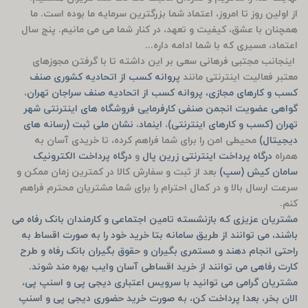
از اولین روز تا امروز، اعتماد شما بزرگترین سرمایه ما بوده است. ما
همچنان با عشق، کیفیت و تعهد، در کنار شما می می مانیم. پنج سال
اعتماد، مسیری که با شما ادامه داره...
اینجانب مجتبی فرهانی سعی بر این داشته تا با گرفتن مجوزهای
معتبر فعالیت اینترنتی مانند
پروانه کسب از اتحادیه کشوری صنف
کسب و کارهای مجازی، پروانه کسب از اتحادیه صنف سراجان تهران
،
گواهی عضویت انجمن صنفی کارفرمایی فروشگاه های اینترنتی شهر
تهران (کسب و کارهای اینترنتی)
،
اینماد
،
نشان ملی ثبت (رسانه های
دیجیتال)
محیطی امن را برای شما فراهم کرده، تا خریدی آسان به
همراه
درگاه پرداخت اینترنتی زرین پال
و
درگاه پرداخت الکترونیک
سامان کیش (سپ)
بعد از ثبت و سفارش کالا در کمترین زمان ممکن و
سرعت ارسال بالا و در کمال احترام را برای شما مشتریان محترم فراهم
کنم.
مشتریان عزیزی که بازنشسته تامین اجتماعی و کارمندان بانک رفاه می
باشند، می توانند از طریق سامانه بتا خرید خود را به صورت اقساط به
راحتی انجام دهند و مستمری بگیران و حقوق بگیران بانک رفاه و طرح
کارت رفاهی می توانند از خرید اقساطی آسان وایب بهره مند شوند.
مشتریان گرامی می توانید با سرویس اعتباری دیجی پی و اسنپ پی،
الان بخر، بعدا پرداخت کن، به صورت خرید حضوری دیجی پی و اسنپ