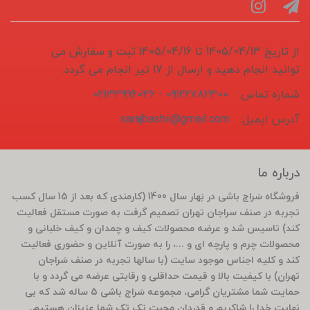
از تاریخ 1405/04/13 تا 1405/04/16 ثبت و سفارش می
توانید انجام دهید و ارسال از 17 تیر انجام می گردد.
شماره تماس:
09122782300 - 02133996046
آدرس ایمیل:
sarajbashii@gmail.com
درباره ما
فروشگاه سَراج باشی در بَهار سال 1400 (کارمندی که بعد از 15 سال کسب
تجربه در صنف سراجان تهران تصمیم گرفت به صورت مستقل فعالیت
کند) تاسیس شد و عرضه محصولات کیف و چمدان و کیف خلبانی و
محصولات چرم و پارچه ای و ...، را به صورت آنلاین و حضوری فعالیت
کند و کلیه اجناس موجود سایت (با سالها تجربه در صنف سَراجان
تهران) با کیفیت بالا و قیمت حداقلی و رقابتی عرضه می گردد و با
حمایت شما مشتریان گرامی، مجموعه سَراج باشی 5 ساله شد که بی
نهایت خدا را شاکریم و قدردان محبت تک تک شما عزیزان هستیم.