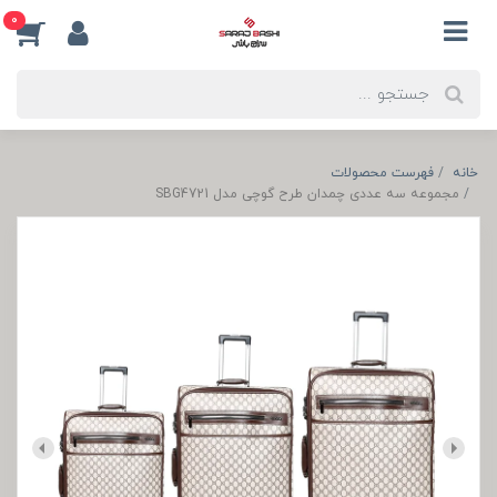
0
خانه
فهرست محصولات
مجموعه سه عددی چمدان طرح گوچی مدل SBG4721