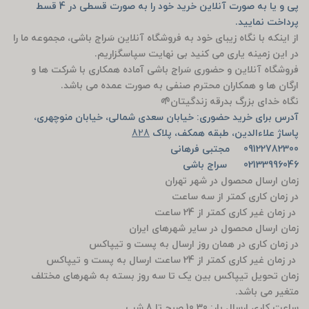
پی و یا به صورت آنلاین خرید خود را به صورت قسطی در 4 قسط
پرداخت نمایید.
از اینکه با نگاه زیبای خود به فروشگاه آنلاین سَراج باشی، مجموعه ما را
در این زمینه یاری می کنید بی نهایت سپاسگزاریم.
فروشگاه آنلاین و حضوری سَراج باشی آماده همکاری با شرکت ها و
ارگان ها و همکاران محترم صنفی به صورت عمده می باشد.
نگاه خدای بزرگ بدرقه زندگیتان🌱
آدرس برای خرید حضوری: خیابان سعدی شمالی، خیابان منوچهری،
پاساژ علاءالدین، طبقه همکف، پلاک
828
09122782300 مجتبی فرهانی
02133996046 سراج باشی
زمان ارسال محصول در شهر تهران
در زمان کاری کمتر از سه ساعت
در زمان غیر کاری کمتر از 24 ساعت
زمان ارسال محصول در سایر شهرهای ایران
در زمان کاری در همان روز ارسال به پست و تیپاکس
در زمان غیر کاری کمتر از 24 ساعت ارسال به پست و تیپاکس
زمان تحویل تیپاکس بین یک تا سه روز بسته به شهرهای مختلف
متغیر می باشد.
ساعت کاری ارسال بار: 10.30 صبح تا 8 شب