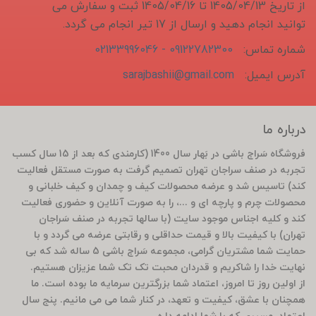
از تاریخ 1405/04/13 تا 1405/04/16 ثبت و سفارش می
توانید انجام دهید و ارسال از 17 تیر انجام می گردد.
شماره تماس:
09122782300 - 02133996046
آدرس ایمیل:
sarajbashii@gmail.com
درباره ما
فروشگاه سَراج باشی در بَهار سال 1400 (کارمندی که بعد از 15 سال کسب
تجربه در صنف سراجان تهران تصمیم گرفت به صورت مستقل فعالیت
کند) تاسیس شد و عرضه محصولات کیف و چمدان و کیف خلبانی و
محصولات چرم و پارچه ای و ...، را به صورت آنلاین و حضوری فعالیت
کند و کلیه اجناس موجود سایت (با سالها تجربه در صنف سَراجان
تهران) با کیفیت بالا و قیمت حداقلی و رقابتی عرضه می گردد و با
حمایت شما مشتریان گرامی، مجموعه سَراج باشی 5 ساله شد که بی
نهایت خدا را شاکریم و قدردان محبت تک تک شما عزیزان هستیم.
از اولین روز تا امروز، اعتماد شما بزرگترین سرمایه ما بوده است. ما
همچنان با عشق، کیفیت و تعهد، در کنار شما می می مانیم. پنج سال