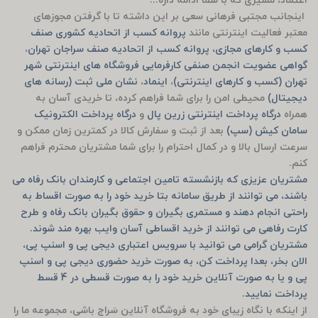
اعتماد، مسیری که با شما ادامه داره...
اینجانب مجتبی فرهانی سعی بر این داشته تا با گرفتن مجوزهای
معتبر فعالیت اینترنتی مانند
پروانه کسب از اتحادیه کشوری صنف
کسب و کارهای مجازی، پروانه کسب از اتحادیه صنف سراجان تهران
،
گواهی عضویت انجمن صنفی کارفرمایی فروشگاه های اینترنتی شهر
تهران (کسب و کارهای اینترنتی)
،
اینماد
،
نشان ملی ثبت (رسانه های
دیجیتال)
محیطی امن را برای شما فراهم کرده، تا خریدی آسان به
همراه
درگاه پرداخت اینترنتی زرین پال
و
درگاه پرداخت الکترونیک
سامان کیش (سپ)
بعد از ثبت و سفارش کالا در کمترین زمان ممکن و
سرعت ارسال بالا و در کمال احترام را برای شما مشتریان محترم فراهم
کنم.
مشتریان عزیزی که بازنشسته تامین اجتماعی و کارمندان بانک رفاه می
باشند، می توانند از طریق سامانه بتا خرید خود را به صورت اقساط به
راحتی انجام دهند و مستمری بگیران و حقوق بگیران بانک رفاه و طرح
کارت رفاهی می توانند از خرید اقساطی آسان وایب بهره مند شوند.
مشتریان گرامی می توانید با سرویس اعتباری دیجی پی و اسنپ پی،
الان بخر، بعدا پرداخت کن، به صورت خرید حضوری دیجی پی و اسنپ
پی و یا به صورت آنلاین خرید خود را به صورت قسطی در 4 قسط
پرداخت نمایید.
از اینکه با نگاه زیبای خود به فروشگاه آنلاین سَراج باشی، مجموعه ما را