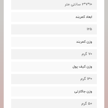
10*7*2 سانتی متر
ابعاد کمربند
125
وزن کمربند
70 گرم
وزن کیف پول
130 گرم
وزن جاکارتی
50 گرم