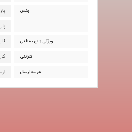
پار
جنس
پلی
قاب
ویژگی های نظافتی
گار
گارانتی
ارس
هزینه ارسال