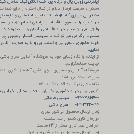
اینترنتی زرین پال
و
درگاه پرداخت الکترونیک سامان ک
ممکن و سرعت ارسال بالا و در کمال احترام را برای شما 
مشتریان عزیزی که بازنشسته تامین اجتماعی و کارمندان ب
خرید خود را به صورت اقساط به راحتی انجام دهند و مست
رفاهی می توانند از خرید اقساطی آسان وایب بهره مند ش
مشتریان گرامی می توانید با سرویس اعتباری دیجی پی و
نمایید.
از اینکه با نگاه زیبای خود به فروشگاه آنلاین سَراج باشی
نهایت سپاسگزاریم.
فروشگاه آنلاین و حضوری سَراج باشی آماده همکاری با ش
صورت عمده می باشد.
نگاه خدای بزرگ بدرقه زندگیتان🌱
آدرس برای خرید حضوری: خیابان سعدی شمالی، خیابان من
09122782300 مجتبی فرهانی
02133996046 سراج باشی
زمان ارسال محصول در شهر تهران
در زمان کاری کمتر از سه ساعت
در زمان غیر کاری کمتر از 24 ساعت
زمان ارسال محصول در سایر شهرهای ایران