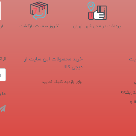
پرداخت در محل شهر تهران
۷ روز ضمانت بازگشت
ار
یت
خرید محصولات این سایت از
از 
دیجی کالا
برای بازدید کلیک نمایید
تان⛱️🍉
ما ر
اها