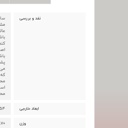
نقد و بررسی
مشک
عال
باش
کند
اصل
باش
پشت
می 
که 
محص
است
محصول 70
54*29*20 سانتی مت
ابعاد خارجی
870 گر
وزن