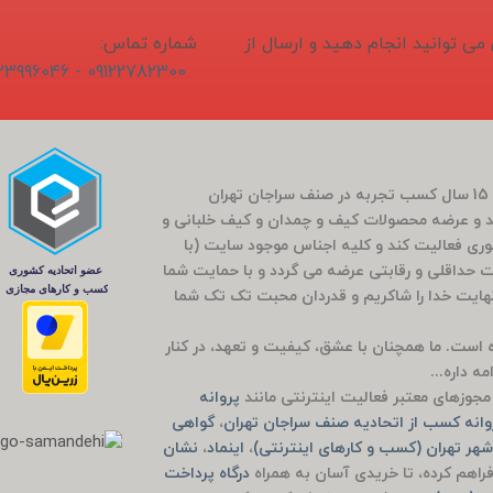
1405/04/1 ثبت و سفارش می توانید انجام دهید و ارسال از
شماره تماس:
09122782300 - 02133996046
فروشگاه سَراج باشی در بَهار سال 1400 (کارمندی که بعد از 15 سال کسب تجربه در صنف سراجان تهران
و عرضه محصولات کیف و چمدان و کیف خلبانی و
ضوری فعالیت کند و کلیه اجناس موجود سایت (با
مت حداقلی و رقابتی عرضه می گردد و با حمایت شما
راج باشی 5 ساله شد که بی نهایت خدا را شاکریم و قدردان محبت تک تک شما
وده است. ما همچنان با عشق، کیفیت و تعهد، در کنار
ه داره...
جوزهای معتبر فعالیت اینترنتی مانند
پروانه
انه کسب از اتحادیه صنف سراجان تهران
،
گواهی
هر تهران (کسب و کارهای اینترنتی)
،
اینماد
،
نشان
راهم کرده، تا خریدی آسان به همراه
درگاه پرداخت