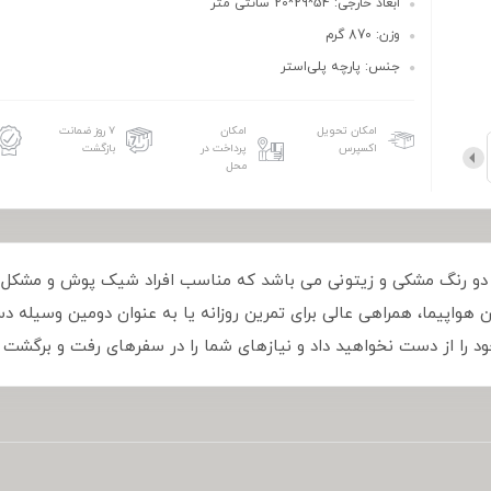
ابعاد خارجی: 54*29*20 سانتی متر
وزن: 870 گرم
جنس: پارچه پلی‌استر
امکان تحویل
امکان
۷ روز ضمانت
اکسپرس
پرداخت در
بازگشت
محل
ی فوور FOUVOR مدل F2802-23 دارای دو رنگ مشکی و زیتونی می باشد که مناسب افراد شیک پ
ن هواپیما، همراهی عالی برای تمرین روزانه یا به عنوان دومین وسیله 
 را از دست نخواهید داد و نیازهای شما را در سفرهای رفت و برگشت روز