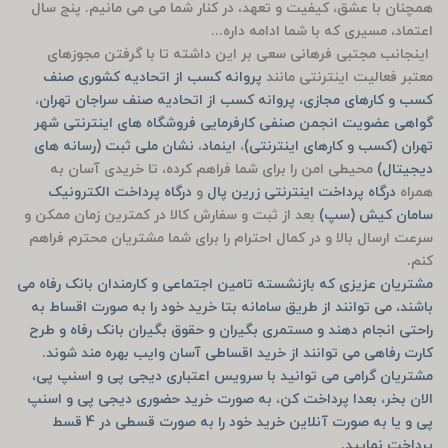
همچنان با عشق، کیفیت و تعهد، در کنار شما می می مانیم. پنج سال
اعتماد، مسیری که با شما ادامه داره...
اینجانب مجتبی فرهانی سعی بر این داشته تا با گرفتن مجوزهای
معتبر فعالیت اینترنتی مانند
پروانه کسب از اتحادیه کشوری صنف
کسب و کارهای مجازی، پروانه کسب از اتحادیه صنف سراجان تهران
،
گواهی عضویت انجمن صنفی کارفرمایی فروشگاه های اینترنتی شهر
تهران (کسب و کارهای اینترنتی)
،
اینماد
،
نشان ملی ثبت (رسانه های
دیجیتال)
محیطی امن را برای شما فراهم کرده، تا خریدی آسان به
همراه
درگاه پرداخت اینترنتی زرین پال
و
درگاه پرداخت الکترونیک
سامان کیش (سپ)
بعد از ثبت و سفارش کالا در کمترین زمان ممکن و
سرعت ارسال بالا و در کمال احترام را برای شما مشتریان محترم فراهم
کنم.
مشتریان عزیزی که بازنشسته تامین اجتماعی و کارمندان بانک رفاه می
باشند، می توانند از طریق سامانه بتا خرید خود را به صورت اقساط به
راحتی انجام دهند و مستمری بگیران و حقوق بگیران بانک رفاه و طرح
کارت رفاهی می توانند از خرید اقساطی آسان وایب بهره مند شوند.
مشتریان گرامی می توانید با سرویس اعتباری دیجی پی و اسنپ پی،
الان بخر، بعدا پرداخت کن، به صورت خرید حضوری دیجی پی و اسنپ
پی و یا به صورت آنلاین خرید خود را به صورت قسطی در 4 قسط
پرداخت نمایید.