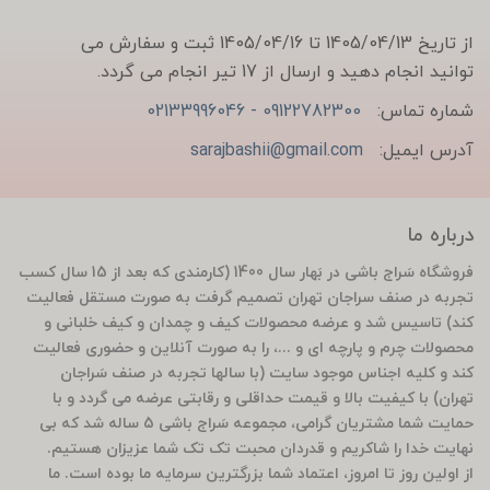
از تاریخ 1405/04/13 تا 1405/04/16 ثبت و سفارش می
توانید انجام دهید و ارسال از 17 تیر انجام می گردد.
شماره تماس:
09122782300 - 02133996046
آدرس ایمیل:
sarajbashii@gmail.com
درباره ما
فروشگاه سَراج باشی در بَهار سال 1400 (کارمندی که بعد از 15 سال کسب
تجربه در صنف سراجان تهران تصمیم گرفت به صورت مستقل فعالیت
کند) تاسیس شد و عرضه محصولات کیف و چمدان و کیف خلبانی و
محصولات چرم و پارچه ای و ...، را به صورت آنلاین و حضوری فعالیت
کند و کلیه اجناس موجود سایت (با سالها تجربه در صنف سَراجان
تهران) با کیفیت بالا و قیمت حداقلی و رقابتی عرضه می گردد و با
حمایت شما مشتریان گرامی، مجموعه سَراج باشی 5 ساله شد که بی
نهایت خدا را شاکریم و قدردان محبت تک تک شما عزیزان هستیم.
از اولین روز تا امروز، اعتماد شما بزرگترین سرمایه ما بوده است. ما